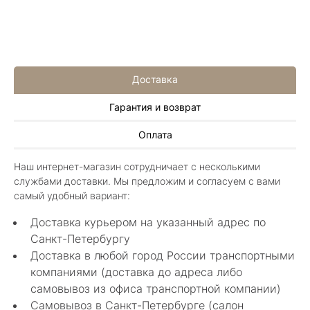
Доставка
Гарантия и возврат
Алла Майорова
Оплата
8 мая 2025
Классные изделия, оригинальные не похожие
Наш интернет-магазин сотрудничает с несколькими
в других магазинах. Сотрудники очень
службами доставки. Мы предложим и согласуем с вами
грамотные специалисты в своем деле помогли
Показать полностью
самый удобный вариант:
с выбором.
Отзыв Яндекс.Карты
Доставка курьером на указанный адрес по
Санкт-Петербургу
Доставка в любой город России транспортными
Нелли Г.
компаниями (доставка до адреса либо
самовывоз из офиса транспортной компании)
4 мая 2025
Самовывоз в Санкт-Петербурге (салон