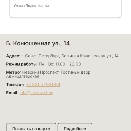
очень грамотный специалист, всё показала,
Отзыв Яндекс.Карты
рассказала и помогла подобрать кольца.
Однозначно вернёмся ещё раз❤️
Анна Джафарова
Б. Конюшенная ул., 14
29 июня
Отличный сервис! Прекрасные изделия: есть
Адрес
база, а есть совсем нетривиальные и даже
: г. Санкт-Петербург, Большая Конюшенная ул., 14
оригинальные. Спасибо сотрудникам за
Показать полностью
Режим работы
: Пн - Вс: 11.00 - 22.00
деликатность и грамотные советы в подборе.
Отзыв Яндекс.Карты
Метро
: Невский Проспект, Гостиный двор,
Буду рекомендовать))
Адмиралтейская
Телефон
:
+7 921 371-31-89
Email
:
info@sokrov.shop
Лизавета
27 июня
Были проездом, замечательные консультанты,
сервис на высоте
Отзыв Яндекс.Карты
Показать на карте
Подробнее