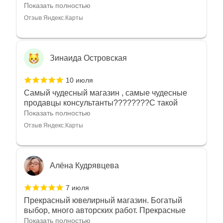
угодно
Показать полностью
Отзыв Яндекс.Карты
Зинаида Островская
10 июля
Самый чудесный магазин , самые чудесные
продавцы консультанты????????С такой
любовью рекомендовали и советовали нам
Показать полностью
украшения????????Спасибо большое за
Отзыв Яндекс.Карты
такое тепло???????? Крым ❤️
Алёна Кудрявцева
7 июля
Прекрасный ювелирный магазин. Богатый
выбор, много авторских работ. Прекрасные
консультанты. Отдельное спасибо Ирине,
Показать полностью