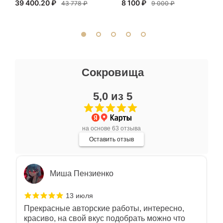
39 400.20 ₽
8 100 ₽
внимательно. Со вкусом подобрали
43 778 ₽
9 000 ₽
сопутствующие аксессуары. Качество
Показать полностью
отличное. Всем доволен.
Отзыв Яндекс.Карты
Ксения Л.
Сокровища
17 июля
5,0 из 5
Очень большой выбор украшений! Каждое -
индивидуально и завораживает своей
красотой! Трудно не купить всё! Спасибо!
Показать полностью
на основе 63 отзыва
Отзыв Яндекс.Карты
Оставить отзыв
Миша Пензиенко
13 июля
Прекрасные авторские работы, интересно,
красиво, на свой вкус подобрать можно что