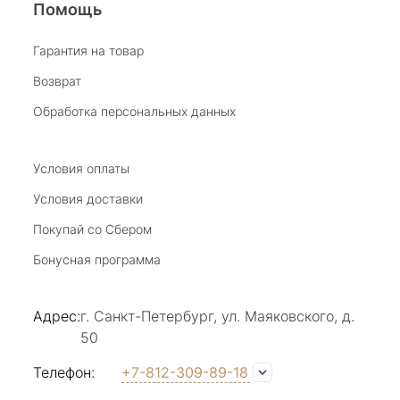
Помощь
Виктория Бузина
Гарантия на товар
Возврат
20 июля 2025
Благодарю за возможность получить
Обработка персональных данных
удовольствие от покупкок авторских
украшений, за профессиональную
Показать полностью
консультацию, за человеческое общение. Это
Условия оплаты
Отзыв Яндекс.Карты
магазин- праздник!
Условия доставки
Покупай со Сбером
Светлана Е.
Бонусная программа
17 июля 2025
в магазине на Большой Конюшенной
Адрес:
г. Санкт-Петербург, ул. Маяковского, д.
прекрасный выбор интересных необычных
50
украшений и отзывчивый и доброделвткотный
Показать полностью
персонал, спасибо!
Отзыв Яндекс.Карты
Телефон:
+7-812-309-89-18