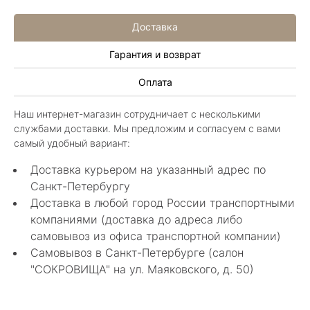
Доставка
Гарантия и возврат
Алла Майорова
Оплата
8 мая 2025
Классные изделия, оригинальные не похожие
Наш интернет-магазин сотрудничает с несколькими
в других магазинах. Сотрудники очень
службами доставки. Мы предложим и согласуем с вами
грамотные специалисты в своем деле помогли
Показать полностью
самый удобный вариант:
с выбором.
Отзыв Яндекс.Карты
Доставка курьером на указанный адрес по
Санкт-Петербургу
Доставка в любой город России транспортными
Нелли Г.
компаниями (доставка до адреса либо
самовывоз из офиса транспортной компании)
4 мая 2025
Самовывоз в Санкт-Петербурге (салон
Каждый раз бывая на Большой Конюшенной
"СОКРОВИЩА" на ул. Маяковского, д. 50)
12 в Санкт-Петербурге посещаю этот
уникальный салон-магазин.Индивидуальный
Показать полностью
гид по стилю и персональные " ювелирные
Отзыв Яндекс.Карты