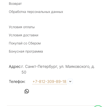
Возврат
20 июля 2025
Благодарю за возможность получить
Обработка персональных данных
удовольствие от покупкок авторских
украшений, за профессиональную
Показать полностью
консультацию, за человеческое общение. Это
Условия оплаты
Отзыв Яндекс.Карты
магазин- праздник!
Условия доставки
Покупай со Сбером
Светлана Е.
Бонусная программа
17 июля 2025
в магазине на Большой Конюшенной
Адрес:
г. Санкт-Петербург, ул. Маяковского, д.
прекрасный выбор интересных необычных
50
украшений и отзывчивый и доброделвткотный
Показать полностью
персонал, спасибо!
Отзыв Яндекс.Карты
Телефон:
+7-812-309-89-18
Наталья Вишневская