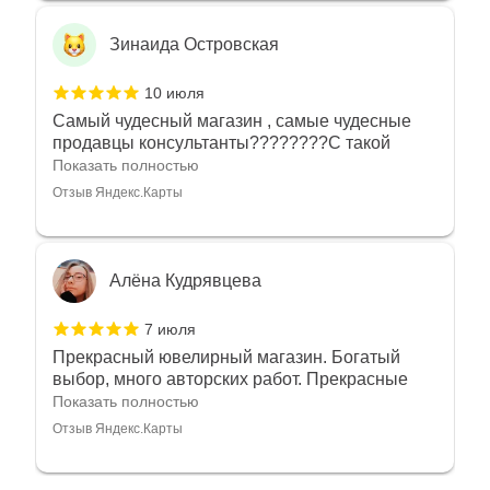
Зинаида Островская
10 июля
Самый чудесный магазин , самые чудесные
продавцы консультанты????????С такой
любовью рекомендовали и советовали нам
Показать полностью
украшения????????Спасибо большое за
Отзыв Яндекс.Карты
такое тепло???????? Крым ❤️
Алёна Кудрявцева
7 июля
Прекрасный ювелирный магазин. Богатый
выбор, много авторских работ. Прекрасные
консультанты. Отдельное спасибо Ирине,
Показать полностью
очень грамотный специалист, всё показала,
Отзыв Яндекс.Карты
рассказала и помогла подобрать кольца.
Однозначно вернёмся ещё раз❤️