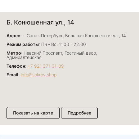
Анна Джафарова
Б. Конюшенная ул., 14
29 июня
Отличный сервис! Прекрасные изделия: есть
Адрес
база, а есть совсем нетривиальные и даже
: г. Санкт-Петербург, Большая Конюшенная ул., 14
оригинальные. Спасибо сотрудникам за
Показать полностью
Режим работы
: Пн - Вс: 11.00 - 22.00
деликатность и грамотные советы в подборе.
Отзыв Яндекс.Карты
Метро
: Невский Проспект, Гостиный двор,
Буду рекомендовать))
Адмиралтейская
Телефон
:
+7 921 371-31-89
Email
:
info@sokrov.shop
Лизавета
27 июня
Были проездом, замечательные консультанты,
сервис на высоте
Отзыв Яндекс.Карты
Показать на карте
Подробнее