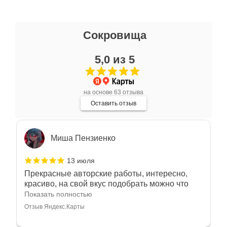
Ксения Л.
Сокровища
17 июля
5,0 из 5
Очень большой выбор украшений! Каждое -
индивидуально и завораживает своей
красотой! Трудно не купить всё! Спасибо!
Показать полностью
на основе 63 отзыва
Отзыв Яндекс.Карты
Оставить отзыв
Миша Пензиенко
13 июля
Прекрасные авторские работы, интересно,
красиво, на свой вкус подобрать можно что
угодно
Показать полностью
Отзыв Яндекс.Карты