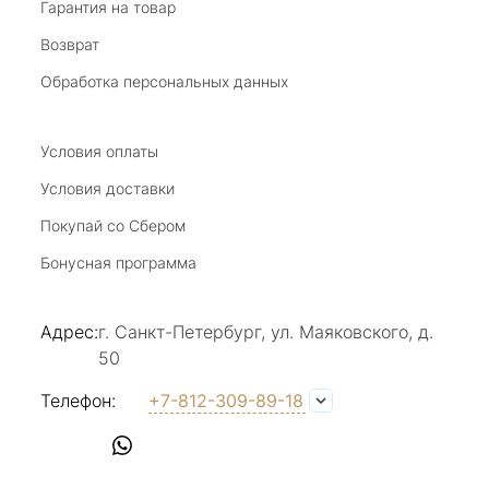
Виктория Бузина
Гарантия на товар
Возврат
20 июля 2025
Благодарю за возможность получить
Обработка персональных данных
удовольствие от покупкок авторских
украшений, за профессиональную
Показать полностью
консультацию, за человеческое общение. Это
Условия оплаты
Отзыв Яндекс.Карты
магазин- праздник!
Условия доставки
Покупай со Сбером
Светлана Е.
Бонусная программа
17 июля 2025
в магазине на Большой Конюшенной
Адрес:
г. Санкт-Петербург, ул. Маяковского, д.
прекрасный выбор интересных необычных
50
украшений и отзывчивый и доброделвткотный
Показать полностью
персонал, спасибо!
Отзыв Яндекс.Карты
Телефон:
+7-812-309-89-18
Наталья Вишневская