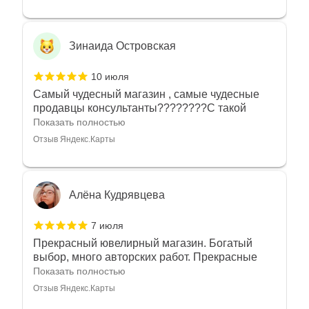
Зинаида Островская
10 июля
Самый чудесный магазин , самые чудесные
продавцы консультанты????????С такой
любовью рекомендовали и советовали нам
Показать полностью
украшения????????Спасибо большое за
Отзыв Яндекс.Карты
такое тепло???????? Крым ❤️
Алёна Кудрявцева
7 июля
Прекрасный ювелирный магазин. Богатый
выбор, много авторских работ. Прекрасные
консультанты. Отдельное спасибо Ирине,
Показать полностью
очень грамотный специалист, всё показала,
Отзыв Яндекс.Карты
рассказала и помогла подобрать кольца.