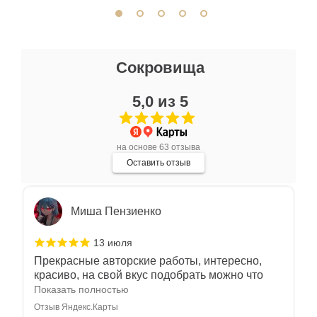
Отзыв Яндекс.Карты
Ксения Л.
Сокровища
17 июля
5,0 из 5
Очень большой выбор украшений! Каждое -
индивидуально и завораживает своей
красотой! Трудно не купить всё! Спасибо!
Показать полностью
на основе 63 отзыва
Отзыв Яндекс.Карты
Оставить отзыв
Миша Пензиенко
13 июля
Прекрасные авторские работы, интересно,
красиво, на свой вкус подобрать можно что
угодно
Показать полностью
Отзыв Яндекс.Карты