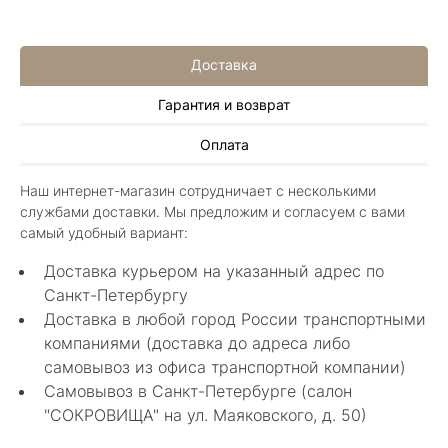
Доставка
Гарантия и возврат
Алла Майорова
Оплата
8 мая 2025
Классные изделия, оригинальные не похожие
Наш интернет-магазин сотрудничает с несколькими
в других магазинах. Сотрудники очень
службами доставки. Мы предложим и согласуем с вами
грамотные специалисты в своем деле помогли
Показать полностью
самый удобный вариант:
с выбором.
Отзыв Яндекс.Карты
Доставка курьером на указанный адрес по
Санкт-Петербургу
Доставка в любой город России транспортными
Нелли Г.
компаниями (доставка до адреса либо
самовывоз из офиса транспортной компании)
4 мая 2025
Самовывоз в Санкт-Петербурге (салон
Каждый раз бывая на Большой Конюшенной
"СОКРОВИЩА" на ул. Маяковского, д. 50)
12 в Санкт-Петербурге посещаю этот
уникальный салон-магазин.Индивидуальный
Показать полностью