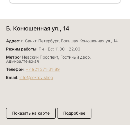
Однозначно вернёмся ещё раз❤️
Анна Джафарова
Б. Конюшенная ул., 14
29 июня
Отличный сервис! Прекрасные изделия: есть
Адрес
база, а есть совсем нетривиальные и даже
: г. Санкт-Петербург, Большая Конюшенная ул., 14
оригинальные. Спасибо сотрудникам за
Показать полностью
Режим работы
: Пн - Вс: 11.00 - 22.00
деликатность и грамотные советы в подборе.
Отзыв Яндекс.Карты
Метро
: Невский Проспект, Гостиный двор,
Буду рекомендовать))
Адмиралтейская
Телефон
:
+7 921 371-31-89
Email
:
info@sokrov.shop
Лизавета
27 июня
Были проездом, замечательные консультанты,
сервис на высоте
Отзыв Яндекс.Карты
Показать на карте
Подробнее