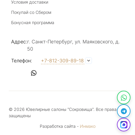
Условия доставки
Покупай со Сбером
Виктория Бузина
Бонусная программа
20 июля 2025
Благодарю за возможность получить
Адрес:
г. Санкт-Петербург, ул. Маяковского, д.
удовольствие от покупкок авторских
50
украшений, за профессиональную
Показать полностью
консультацию, за человеческое общение. Это
Отзыв Яндекс.Карты
Телефон:
+7-812-309-89-18
магазин- праздник!
Светлана Е.
17 июля 2025
в магазине на Большой Конюшенной
прекрасный выбор интересных необычных
© 2026 Ювелирные салоны "Сокровища". Все права
украшений и отзывчивый и доброделвткотный
Показать полностью
защищены
персонал, спасибо!
Отзыв Яндекс.Карты
Разработка сайта -
Инмако