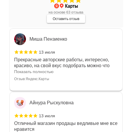
индивидуально и завораживает своей
красотой! Трудно не купить всё! Спасибо!
Показать полностью
на основе 63 отзыва
Отзыв Яндекс.Карты
Оставить отзыв
Миша Пензиенко
13 июля
Прекрасные авторские работы, интересно,
красиво, на свой вкус подобрать можно что
угодно
Показать полностью
Отзыв Яндекс.Карты
Айнура Рыскуловна
13 июля
Отличный магазин продацы ведливые мне все
нравится