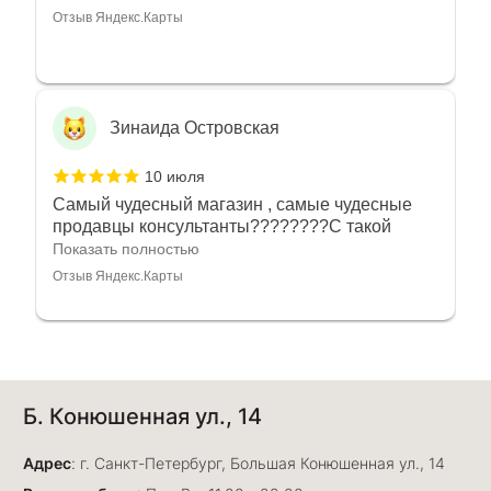
Отзыв Яндекс.Карты
Зинаида Островская
10 июля
Самый чудесный магазин , самые чудесные
продавцы консультанты????????С такой
любовью рекомендовали и советовали нам
Показать полностью
украшения????????Спасибо большое за
Отзыв Яндекс.Карты
такое тепло???????? Крым ❤️
Алёна Кудрявцева
Б. Конюшенная ул., 14
7 июля
Прекрасный ювелирный магазин. Богатый
Адрес
выбор, много авторских работ. Прекрасные
: г. Санкт-Петербург, Большая Конюшенная ул., 14
консультанты. Отдельное спасибо Ирине,
Показать полностью