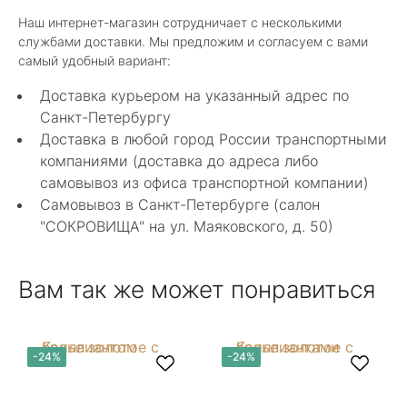
Шикарный магазин, огромный ассортимент не
Наш интернет-магазин сотрудничает с несколькими
только ювелирных изделий. Продавцы
службами доставки. Мы предложим и согласуем с вами
шикарные, спасибо!
Показать полностью
самый удобный вариант:
Отзыв Яндекс.Карты
Доставка курьером на указанный адрес по
Санкт-Петербургу
Доставка в любой город России транспортными
Алла Майорова
компаниями (доставка до адреса либо
самовывоз из офиса транспортной компании)
8 мая 2025
Самовывоз в Санкт-Петербурге (салон
Классные изделия, оригинальные не похожие
"СОКРОВИЩА" на ул. Маяковского, д. 50)
в других магазинах. Сотрудники очень
грамотные специалисты в своем деле помогли
Показать полностью
с выбором.
Отзыв Яндекс.Карты
Вам так же может понравиться
Нелли Г.
-24%
-24%
4 мая 2025