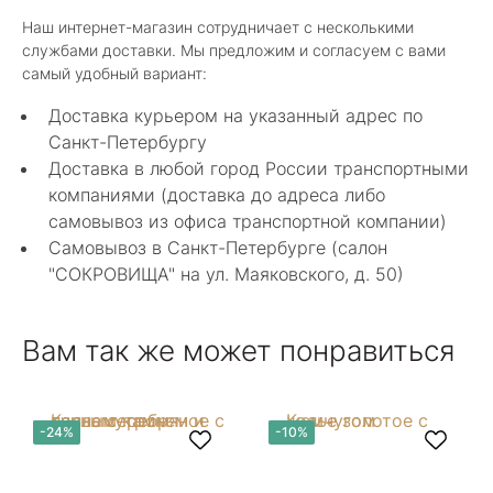
Классные изделия, оригинальные не похожие
Наш интернет-магазин сотрудничает с несколькими
в других магазинах. Сотрудники очень
службами доставки. Мы предложим и согласуем с вами
грамотные специалисты в своем деле помогли
Показать полностью
самый удобный вариант:
с выбором.
Отзыв Яндекс.Карты
Доставка курьером на указанный адрес по
Санкт-Петербургу
Доставка в любой город России транспортными
Нелли Г.
компаниями (доставка до адреса либо
самовывоз из офиса транспортной компании)
4 мая 2025
Самовывоз в Санкт-Петербурге (салон
Каждый раз бывая на Большой Конюшенной
"СОКРОВИЩА" на ул. Маяковского, д. 50)
12 в Санкт-Петербурге посещаю этот
уникальный салон-магазин.Индивидуальный
Показать полностью
гид по стилю и персональные " ювелирные
Отзыв Яндекс.Карты
Вам так же может понравиться
феи-специалисты" помогут определиться с
выбором ! Украшения из этого бутика
неповторимы , всегда становятся самыми
любимыми и носимыми! Спасибо Вам за
arcobaleno04
-24%
-10%
красоту !! Рекомендую к посещению
непременно!!!!
27 декабря 2024