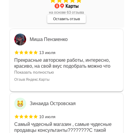
индивидуально и завораживает своей
красотой! Трудно не купить всё! Спасибо!
Показать полностью
на основе 63 отзыва
Отзыв Яндекс.Карты
Оставить отзыв
Миша Пензиенко
13 июля
Прекрасные авторские работы, интересно,
красиво, на свой вкус подобрать можно что
угодно
Показать полностью
Отзыв Яндекс.Карты
Зинаида Островская
10 июля
Самый чудесный магазин , самые чудесные
продавцы консультанты????????С такой