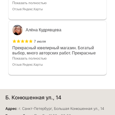
любовью рекомендовали и советовали нам
Показать полностью
украшения????????Спасибо большое за
Отзыв Яндекс.Карты
такое тепло???????? Крым ❤️
Алёна Кудрявцева
7 июля
Прекрасный ювелирный магазин. Богатый
выбор, много авторских работ. Прекрасные
консультанты. Отдельное спасибо Ирине,
Показать полностью
очень грамотный специалист, всё показала,
Отзыв Яндекс.Карты
рассказала и помогла подобрать кольца.
Однозначно вернёмся ещё раз❤️
Анна Джафарова
Б. Конюшенная ул., 14
29 июня
Отличный сервис! Прекрасные изделия: есть
Адрес
база, а есть совсем нетривиальные и даже
: г. Санкт-Петербург, Большая Конюшенная ул., 14
оригинальные. Спасибо сотрудникам за
Показать полностью