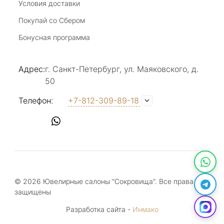
Условия доставки
Покупай со Сбером
Светлана Е.
Бонусная программа
17 июля 2025
в магазине на Большой Конюшенной
Адрес:
г. Санкт-Петербург, ул. Маяковского, д.
прекрасный выбор интересных необычных
50
украшений и отзывчивый и доброделвткотный
Показать полностью
персонал, спасибо!
Отзыв Яндекс.Карты
Телефон:
+7-812-309-89-18
Наталья Вишневская
17 июля 2025
Прекрасное место в центре города (на
большой конюшной), здесь каждый найдет
© 2026 Ювелирные салоны "Сокровища". Все права
украшение по своему вкусу. Консультанты-
Показать полностью
защищены
продавцы доброжелательны и грамотны,
Отзыв Яндекс.Карты
всегда помогут , подскажут, сориентируют.
Разработка сайта -
Инмако
Обязательно посетите этот магазин и Вы не