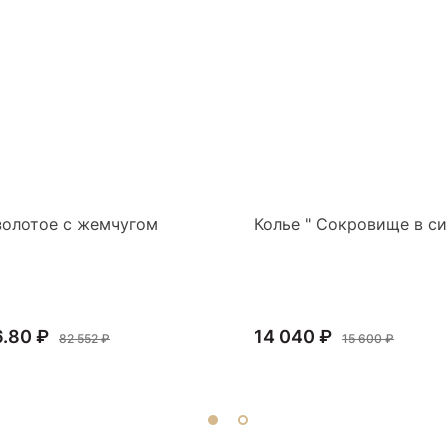
золотое с жемчугом
Колье " Сокровище в си
6.80 ₽
14 040 ₽
82 552 ₽
15 600 ₽