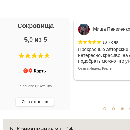
Сокровища
я Л.
Миша Пензиенк
5,0 из 5
7 июля
13 июля
ой выбор украшений!
Прекрасные авторские 
дивидуально и завораживает
интересно, красиво, на 
ой! Трудно не купить всё!
подобрать можно что у
Отзыв Яндекс.Карты
арты
на основе 63 отзыва
Оставить отзыв
Б. Конюшенная ул., 14