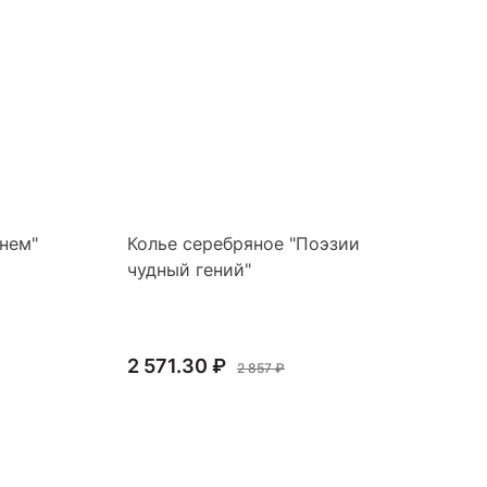
нем"
Колье серебряное "Поэзии
Ко
чудный гений"
2 571.30 ₽
3 
2 857 ₽