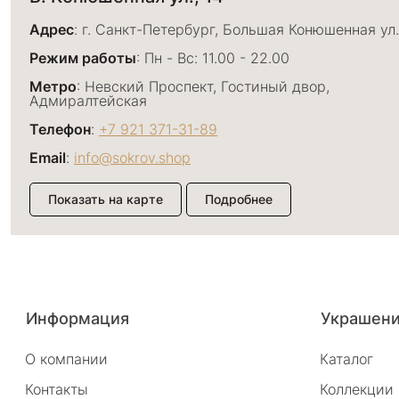
Адрес
: г. Санкт-Петербург, Большая Конюшенная ул.
Режим работы
: Пн - Вс: 11.00 - 22.00
Метро
: Невский Проспект, Гостиный двор,
Адмиралтейская
Телефон
:
+7 921 371-31-89
Email
:
info@sokrov.shop
Показать на карте
Подробнее
Большой пр. П.С., 26
Адрес
: г. Санкт-Петербург, Большой проспект П.С., 
Информация
Украшен
Режим работы
: Пн - Вс: 11.00 - 22.00
О компании
Каталог
Метро
: Спортивная, Чкаловская, Петроградская
Контакты
Коллекции
Телефон
:
+7 921 371-31-93