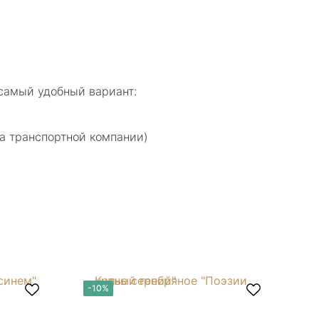
самый удобный вариант:
а транспортной компании)
-10%
-