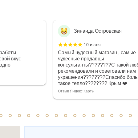
о
Зинаида Островская
10 июля
работы,
Самый чудесный магазин , самые
свой вкус
чудесные продавцы
годно
консультанты????????С такой лю
рекомендовали и советовали нам
украшения????????Спасибо боль
такое тепло???????? Крым ❤️
Отзыв Яндекс.Карты