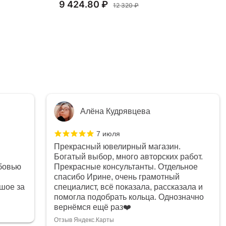
9 424.80 ₽
74
12 320 ₽
Алёна Кудрявцева
7 июля
Прекрасный ювелирный магазин.
Богатый выбор, много авторских работ.
бовью
Прекрасные консультанты. Отдельное
спасибо Ирине, очень грамотный
шое за
специалист, всё показала, рассказала и
помогла подобрать кольца. Однозначно
вернёмся ещё раз❤️
Отзыв Яндекс.Карты