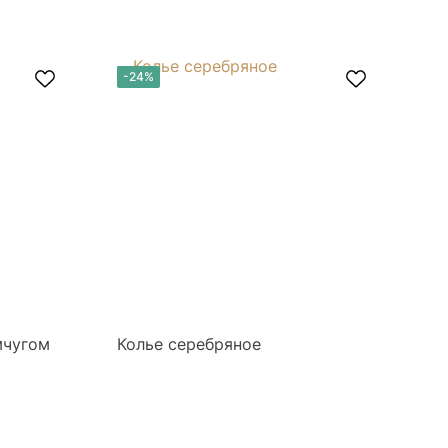
-24%
-
мчугом
Колье серебряное
Ко