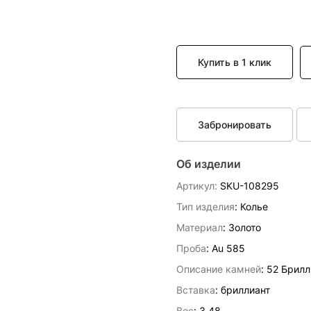
Купить в 1 клик
Забронировать
Об изделии
Артикул:
SKU-108295
Тип изделия
: Колье
Материал
: Золото
Проба
: Au 585
Описание камней
:
52 Брилл
Вставка
:
бриллиант
Вес
:
3.48