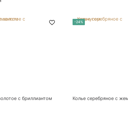
-24%
золотое с бриллиантом
Колье серебряное с же