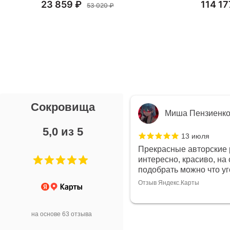
23 859 ₽
114 17
53 020 ₽
Сокровища
я Л.
Миша Пензиенк
5,0 из 5
7 июля
13 июля
ой выбор украшений!
Прекрасные авторские 
дивидуально и завораживает
интересно, красиво, на 
ой! Трудно не купить всё!
подобрать можно что у
Отзыв Яндекс.Карты
арты
на основе 63 отзыва