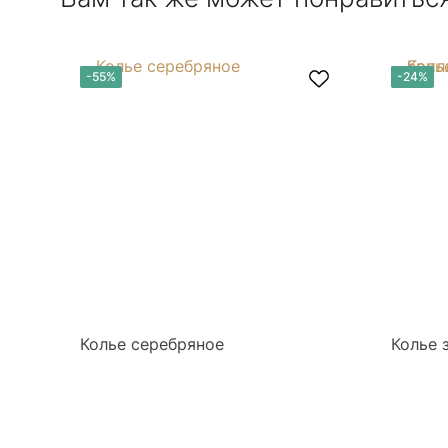
-55%
-24%
Колье серебряное
Колье 