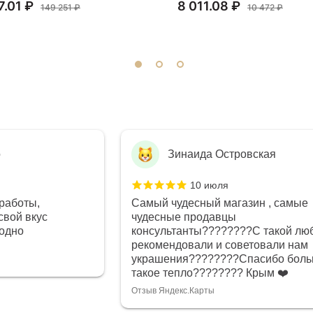
7.01 ₽
8 011.08 ₽
149 251 ₽
10 472 ₽
о
Зинаида Островская
10 июля
работы,
Самый чудесный магазин , самые
свой вкус
чудесные продавцы
годно
консультанты????????С такой лю
рекомендовали и советовали нам
украшения????????Спасибо боль
такое тепло???????? Крым ❤️
Отзыв Яндекс.Карты