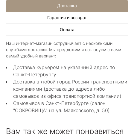
Доставка
Гарантия и возврат
Алла Майорова
Оплата
8 мая 2025
Классные изделия, оригинальные не похожие
Наш интернет-магазин сотрудничает с несколькими
в других магазинах. Сотрудники очень
службами доставки. Мы предложим и согласуем с вами
грамотные специалисты в своем деле помогли
Показать полностью
самый удобный вариант:
с выбором.
Отзыв Яндекс.Карты
Доставка курьером на указанный адрес по
Санкт-Петербургу
Доставка в любой город России транспортными
Нелли Г.
компаниями (доставка до адреса либо
самовывоз из офиса транспортной компании)
4 мая 2025
Самовывоз в Санкт-Петербурге (салон
Каждый раз бывая на Большой Конюшенной
"СОКРОВИЩА" на ул. Маяковского, д. 50)
12 в Санкт-Петербурге посещаю этот
уникальный салон-магазин.Индивидуальный
Показать полностью
гид по стилю и персональные " ювелирные
Отзыв Яндекс.Карты
Вам так же может понравиться
феи-специалисты" помогут определиться с