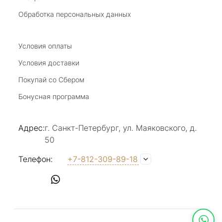
20 июля 2025
Благодарю за возможность получить
Обработка персональных данных
удовольствие от покупкок авторских
украшений, за профессиональную
Показать полностью
консультацию, за человеческое общение. Это
Условия оплаты
Отзыв Яндекс.Карты
магазин- праздник!
Условия доставки
Покупай со Сбером
Светлана Е.
Бонусная программа
17 июля 2025
в магазине на Большой Конюшенной
Адрес:
г. Санкт-Петербург, ул. Маяковского, д.
прекрасный выбор интересных необычных
50
украшений и отзывчивый и доброделвткотный
Показать полностью
персонал, спасибо!
Отзыв Яндекс.Карты
Телефон:
+7-812-309-89-18
Наталья Вишневская
17 июля 2025