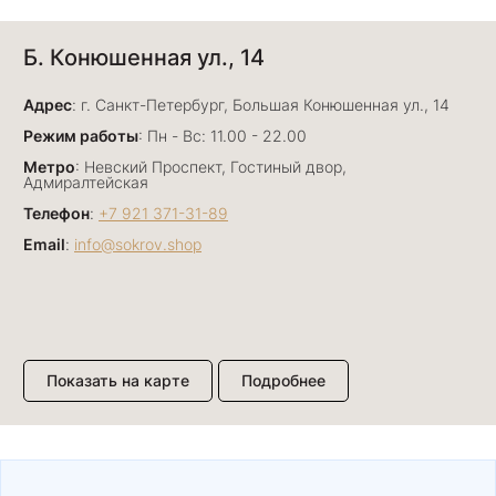
Анна Джафарова
Б. Конюшенная ул., 14
29 июня
Отличный сервис! Прекрасные изделия: есть
Адрес
база, а есть совсем нетривиальные и даже
: г. Санкт-Петербург, Большая Конюшенная ул., 14
оригинальные. Спасибо сотрудникам за
Показать полностью
Режим работы
: Пн - Вс: 11.00 - 22.00
деликатность и грамотные советы в подборе.
Отзыв Яндекс.Карты
Метро
: Невский Проспект, Гостиный двор,
Буду рекомендовать))
Адмиралтейская
Телефон
:
+7 921 371-31-89
Email
:
info@sokrov.shop
Лизавета
27 июня
Были проездом, замечательные консультанты,
сервис на высоте
Отзыв Яндекс.Карты
Показать на карте
Подробнее
Павел К.