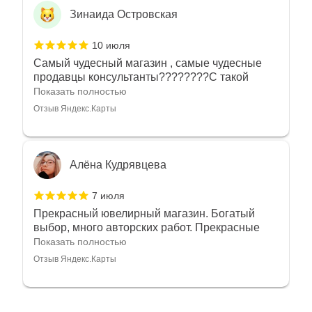
Зинаида Островская
10 июля
Самый чудесный магазин , самые чудесные
продавцы консультанты????????С такой
любовью рекомендовали и советовали нам
Показать полностью
украшения????????Спасибо большое за
Отзыв Яндекс.Карты
такое тепло???????? Крым ❤️
Алёна Кудрявцева
7 июля
Прекрасный ювелирный магазин. Богатый
выбор, много авторских работ. Прекрасные
консультанты. Отдельное спасибо Ирине,
Показать полностью
очень грамотный специалист, всё показала,
Отзыв Яндекс.Карты
рассказала и помогла подобрать кольца.
Однозначно вернёмся ещё раз❤️