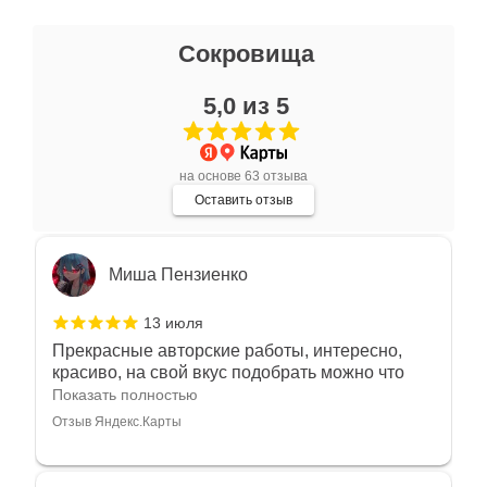
Ксения Л.
Сокровища
17 июля
5,0 из 5
Очень большой выбор украшений! Каждое -
индивидуально и завораживает своей
красотой! Трудно не купить всё! Спасибо!
Показать полностью
на основе 63 отзыва
Отзыв Яндекс.Карты
Оставить отзыв
Миша Пензиенко
13 июля
Прекрасные авторские работы, интересно,
красиво, на свой вкус подобрать можно что
угодно
Показать полностью
Отзыв Яндекс.Карты