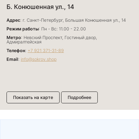
Б. Конюшенная ул., 14
7 июля
Прекрасный ювелирный магазин. Богатый
Адрес
выбор, много авторских работ. Прекрасные
: г. Санкт-Петербург, Большая Конюшенная ул., 14
консультанты. Отдельное спасибо Ирине,
Показать полностью
Режим работы
: Пн - Вс: 11.00 - 22.00
очень грамотный специалист, всё показала,
Отзыв Яндекс.Карты
Метро
: Невский Проспект, Гостиный двор,
рассказала и помогла подобрать кольца.
Адмиралтейская
Однозначно вернёмся ещё раз❤️
Телефон
:
+7 921 371-31-89
Email
:
info@sokrov.shop
Анна Джафарова
29 июня
Отличный сервис! Прекрасные изделия: есть
база, а есть совсем нетривиальные и даже
оригинальные. Спасибо сотрудникам за
Показать полностью
Показать на карте
Подробнее
деликатность и грамотные советы в подборе.
Отзыв Яндекс.Карты
Буду рекомендовать))
Лизавета