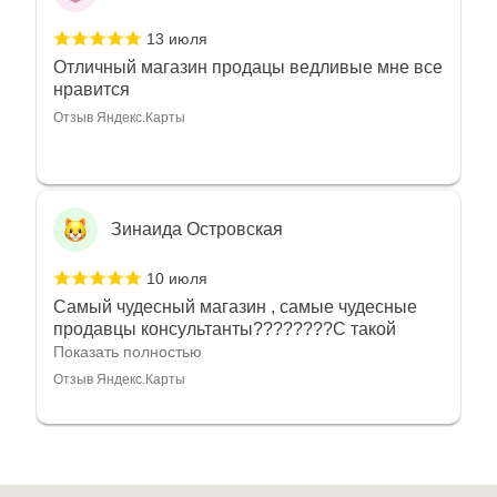
13 июля
Отличный магазин продацы ведливые мне все
нравится
Отзыв Яндекс.Карты
Зинаида Островская
10 июля
Самый чудесный магазин , самые чудесные
продавцы консультанты????????С такой
любовью рекомендовали и советовали нам
Показать полностью
украшения????????Спасибо большое за
Отзыв Яндекс.Карты
такое тепло???????? Крым ❤️
Алёна Кудрявцева