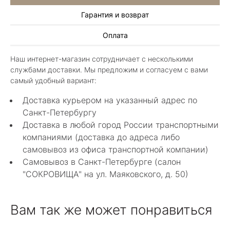
Гарантия и возврат
Иван Еремеев
Оплата
3 июня 2025
Шикарный магазин, огромный ассортимент не
Наш интернет-магазин сотрудничает с несколькими
только ювелирных изделий. Продавцы
службами доставки. Мы предложим и согласуем с вами
шикарные, спасибо!
Показать полностью
самый удобный вариант:
Отзыв Яндекс.Карты
Доставка курьером на указанный адрес по
Санкт-Петербургу
Доставка в любой город России транспортными
Алла Майорова
компаниями (доставка до адреса либо
самовывоз из офиса транспортной компании)
8 мая 2025
Самовывоз в Санкт-Петербурге (салон
Классные изделия, оригинальные не похожие
"СОКРОВИЩА" на ул. Маяковского, д. 50)
в других магазинах. Сотрудники очень
грамотные специалисты в своем деле помогли
Показать полностью
с выбором.
Отзыв Яндекс.Карты
Вам так же может понравиться