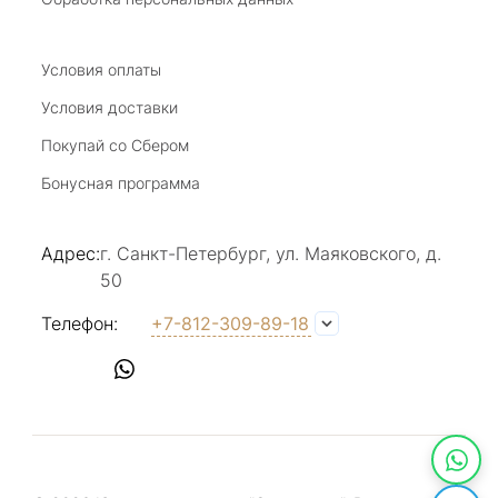
бесподобный ассортимент ! Рекомендую
Отзыв Яндекс.Карты
Условия оплаты
Условия доставки
Покупай со Сбером
Виктория Бузина
Бонусная программа
20 июля 2025
Благодарю за возможность получить
Адрес:
г. Санкт-Петербург, ул. Маяковского, д.
удовольствие от покупкок авторских
50
украшений, за профессиональную
Показать полностью
консультацию, за человеческое общение. Это
Отзыв Яндекс.Карты
Телефон:
+7-812-309-89-18
магазин- праздник!
Светлана Е.
17 июля 2025
в магазине на Большой Конюшенной