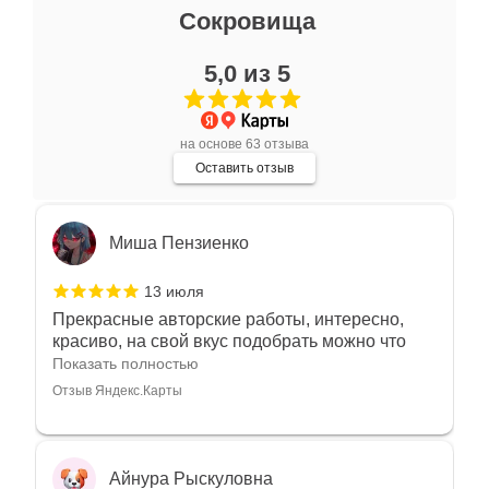
Ксения Л.
Сокровища
17 июля
5,0 из 5
Очень большой выбор украшений! Каждое -
индивидуально и завораживает своей
красотой! Трудно не купить всё! Спасибо!
Показать полностью
на основе 63 отзыва
Отзыв Яндекс.Карты
Оставить отзыв
Миша Пензиенко
13 июля
Прекрасные авторские работы, интересно,
красиво, на свой вкус подобрать можно что
угодно
Показать полностью
Отзыв Яндекс.Карты
Айнура Рыскуловна