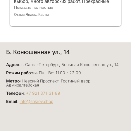
выбор, много авторских работ. Прекрасные
консультанты. Отдельное спасибо Ирине,
Показать полностью
очень грамотный специалист, всё показала,
Отзыв Яндекс.Карты
рассказала и помогла подобрать кольца.
Однозначно вернёмся ещё раз❤️
Анна Джафарова
Б. Конюшенная ул., 14
29 июня
Отличный сервис! Прекрасные изделия: есть
Адрес
база, а есть совсем нетривиальные и даже
: г. Санкт-Петербург, Большая Конюшенная ул., 14
оригинальные. Спасибо сотрудникам за
Показать полностью
Режим работы
: Пн - Вс: 11.00 - 22.00
деликатность и грамотные советы в подборе.
Отзыв Яндекс.Карты
Метро
: Невский Проспект, Гостиный двор,
Буду рекомендовать))
Адмиралтейская
Телефон
:
+7 921 371-31-89
Email
:
info@sokrov.shop
Лизавета
27 июня
Были проездом, замечательные консультанты,
сервис на высоте