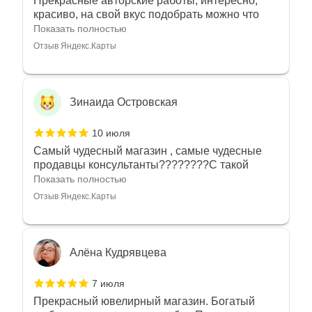
Прекрасные авторские работы, интересно,
красиво, на свой вкус подобрать можно что
угодно
Показать полностью
Отзыв Яндекс.Карты
Зинаида Островская
10 июля
Самый чудесный магазин , самые чудесные
продавцы консультанты????????С такой
любовью рекомендовали и советовали нам
Показать полностью
украшения????????Спасибо большое за
Отзыв Яндекс.Карты
такое тепло???????? Крым ❤️
Алёна Кудрявцева
7 июля
Прекрасный ювелирный магазин. Богатый