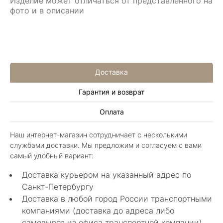
Изделие может отличаться от представленного на
фото и в описании
Доставка
Гарантия и возврат
Алла Майорова
Оплата
8 мая 2025
Классные изделия, оригинальные не похожие
Наш интернет-магазин сотрудничает с несколькими
в других магазинах. Сотрудники очень
службами доставки. Мы предложим и согласуем с вами
грамотные специалисты в своем деле помогли
Показать полностью
самый удобный вариант:
с выбором.
Отзыв Яндекс.Карты
Доставка курьером на указанный адрес по
Санкт-Петербургу
Доставка в любой город России транспортными
Нелли Г.
компаниями (доставка до адреса либо
самовывоз из офиса транспортной компании)