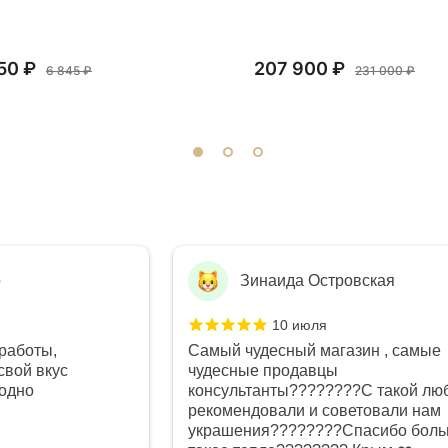
50 ₽
207 900 ₽
6 845 ₽
231 000 ₽
о
Зинаида Островская
10 июля
работы,
Самый чудесный магазин , самые
свой вкус
чудесные продавцы
годно
консультанты????????С такой лю
рекомендовали и советовали нам
украшения????????Спасибо боль