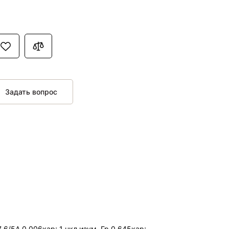
Задать вопрос
7 6/5А 0.006кар; 1 нкл изум. Гр 0.645кар;