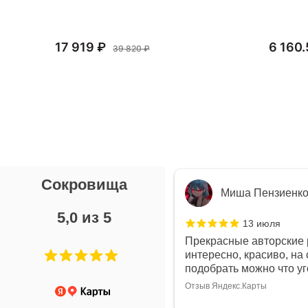
17 919 ₽
6 160.
39 820 ₽
Сокровища
я Л.
Миша Пензиенк
5,0 из 5
7 июля
13 июля
ой выбор украшений!
Прекрасные авторские 
дивидуально и завораживает
интересно, красиво, на 
ой! Трудно не купить всё!
подобрать можно что у
Отзыв Яндекс.Карты
арты