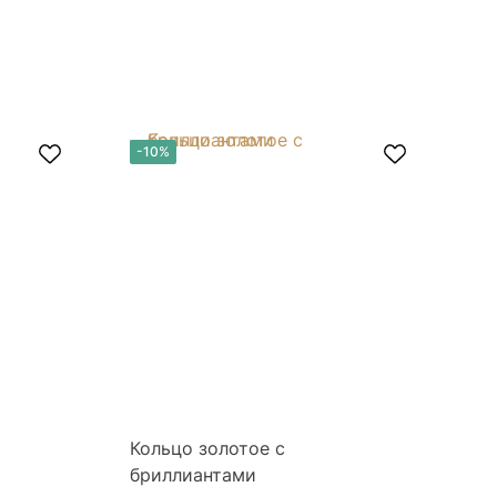
-10%
-
Кольцо золотое с
Ко
бриллиантами
бр