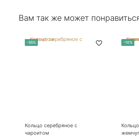
Вам так же может понравитьс
-55%
-10%
Кольцо серебряное с
Кольцо
чароитом
жемчуг