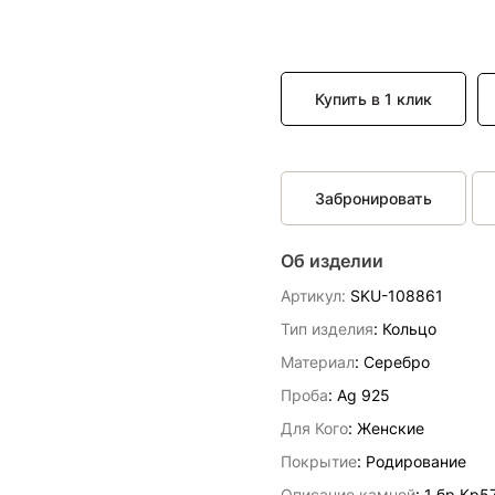
Купить в 1 клик
Забронировать
Об изделии
Артикул:
SKU-108861
Тип изделия
: Кольцо
Материал
: Серебро
Проба
: Ag 925
Для Кого
: Женские
Покрытие
: Родирование
Описание камней
:
1 бр Кр5