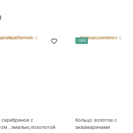
я
-10%
 серебряное с
Кольцо золотое с
ом , эмалью,позолотой
аквамаринами