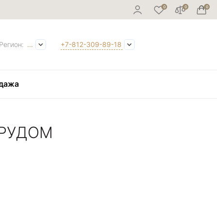
Регион:
...
+7-812-309-89-18
дажа
МРУДОМ