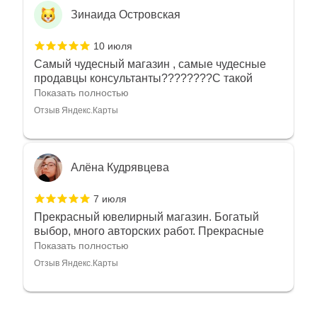
Зинаида Островская
10 июля
Самый чудесный магазин , самые чудесные
продавцы консультанты????????С такой
любовью рекомендовали и советовали нам
Показать полностью
украшения????????Спасибо большое за
Отзыв Яндекс.Карты
такое тепло???????? Крым ❤️
Алёна Кудрявцева
7 июля
Прекрасный ювелирный магазин. Богатый
выбор, много авторских работ. Прекрасные
консультанты. Отдельное спасибо Ирине,
Показать полностью
очень грамотный специалист, всё показала,
Отзыв Яндекс.Карты
рассказала и помогла подобрать кольца.
Однозначно вернёмся ещё раз❤️