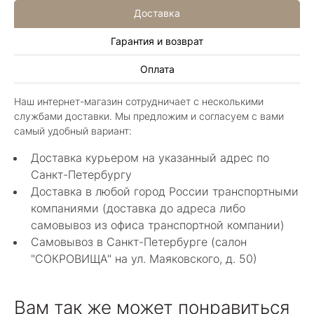
Доставка
Гарантия и возврат
Алла Майорова
Оплата
8 мая 2025
Классные изделия, оригинальные не похожие
Наш интернет-магазин сотрудничает с несколькими
в других магазинах. Сотрудники очень
службами доставки. Мы предложим и согласуем с вами
грамотные специалисты в своем деле помогли
Показать полностью
самый удобный вариант:
с выбором.
Отзыв Яндекс.Карты
Доставка курьером на указанный адрес по
Санкт-Петербургу
Доставка в любой город России транспортными
Нелли Г.
компаниями (доставка до адреса либо
самовывоз из офиса транспортной компании)
4 мая 2025
Самовывоз в Санкт-Петербурге (салон
Каждый раз бывая на Большой Конюшенной
"СОКРОВИЩА" на ул. Маяковского, д. 50)
12 в Санкт-Петербурге посещаю этот
уникальный салон-магазин.Индивидуальный
Показать полностью
гид по стилю и персональные " ювелирные
Отзыв Яндекс.Карты
Вам так же может понравиться
феи-специалисты" помогут определиться с