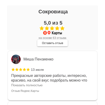
Ксения Л.
Сокровища
17 июля
5,0 из 5
Очень большой выбор украшений! Каждое -
индивидуально и завораживает своей
красотой! Трудно не купить всё! Спасибо!
Показать полностью
на основе 63 отзыва
Отзыв Яндекс.Карты
Оставить отзыв
Миша Пензиенко
13 июля
Прекрасные авторские работы, интересно,
красиво, на свой вкус подобрать можно что
угодно
Показать полностью
Отзыв Яндекс.Карты