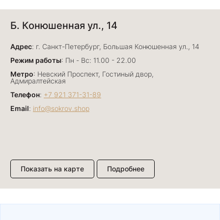
Анна Джафарова
Б. Конюшенная ул., 14
29 июня
Отличный сервис! Прекрасные изделия: есть
Адрес
база, а есть совсем нетривиальные и даже
: г. Санкт-Петербург, Большая Конюшенная ул., 14
оригинальные. Спасибо сотрудникам за
Показать полностью
Режим работы
: Пн - Вс: 11.00 - 22.00
деликатность и грамотные советы в подборе.
Отзыв Яндекс.Карты
Метро
: Невский Проспект, Гостиный двор,
Буду рекомендовать))
Адмиралтейская
Телефон
:
+7 921 371-31-89
Email
:
info@sokrov.shop
Лизавета
27 июня
Были проездом, замечательные консультанты,
сервис на высоте
Отзыв Яндекс.Карты
Показать на карте
Подробнее
Павел К.