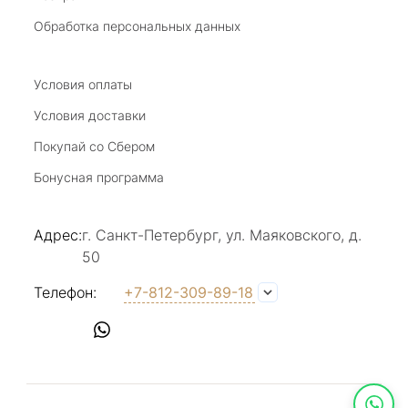
20 июля 2025
Благодарю за возможность получить
Обработка персональных данных
удовольствие от покупкок авторских
украшений, за профессиональную
Показать полностью
консультацию, за человеческое общение. Это
Условия оплаты
Отзыв Яндекс.Карты
магазин- праздник!
Условия доставки
Покупай со Сбером
Светлана Е.
Бонусная программа
17 июля 2025
в магазине на Большой Конюшенной
Адрес:
г. Санкт-Петербург, ул. Маяковского, д.
прекрасный выбор интересных необычных
50
украшений и отзывчивый и доброделвткотный
Показать полностью
персонал, спасибо!
Отзыв Яндекс.Карты
Телефон:
+7-812-309-89-18
Наталья Вишневская
17 июля 2025