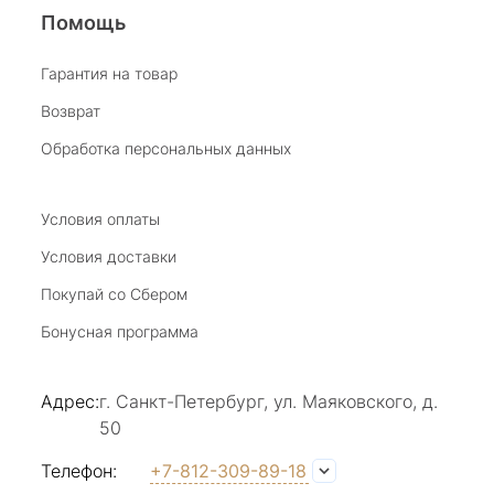
Помощь
Виктория Бузина
Гарантия на товар
Возврат
20 июля 2025
Благодарю за возможность получить
Обработка персональных данных
удовольствие от покупкок авторских
украшений, за профессиональную
Показать полностью
консультацию, за человеческое общение. Это
Условия оплаты
Отзыв Яндекс.Карты
магазин- праздник!
Условия доставки
Покупай со Сбером
Светлана Е.
Бонусная программа
17 июля 2025
в магазине на Большой Конюшенной
Адрес:
г. Санкт-Петербург, ул. Маяковского, д.
прекрасный выбор интересных необычных
50
украшений и отзывчивый и доброделвткотный
Показать полностью
персонал, спасибо!
Отзыв Яндекс.Карты
Телефон:
+7-812-309-89-18