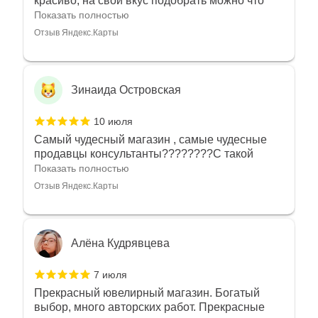
красиво, на свой вкус подобрать можно что
угодно
Показать полностью
Отзыв Яндекс.Карты
Зинаида Островская
10 июля
Самый чудесный магазин , самые чудесные
продавцы консультанты????????С такой
любовью рекомендовали и советовали нам
Показать полностью
украшения????????Спасибо большое за
Отзыв Яндекс.Карты
такое тепло???????? Крым ❤️
Алёна Кудрявцева
7 июля
Прекрасный ювелирный магазин. Богатый
выбор, много авторских работ. Прекрасные