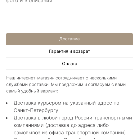
фото и в описании
Доставка
Гарантия и возврат
Алла Майорова
Оплата
8 мая 2025
Классные изделия, оригинальные не похожие
Наш интернет-магазин сотрудничает с несколькими
в других магазинах. Сотрудники очень
службами доставки. Мы предложим и согласуем с вами
грамотные специалисты в своем деле помогли
Показать полностью
самый удобный вариант:
с выбором.
Отзыв Яндекс.Карты
Доставка курьером на указанный адрес по
Санкт-Петербургу
Доставка в любой город России транспортными
Нелли Г.
компаниями (доставка до адреса либо
самовывоз из офиса транспортной компании)
4 мая 2025