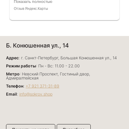
консультанты. Отдельное спасибо Ирине,
Показать полностью
очень грамотный специалист, всё показала,
Отзыв Яндекс.Карты
рассказала и помогла подобрать кольца.
Однозначно вернёмся ещё раз❤️
Анна Джафарова
Б. Конюшенная ул., 14
29 июня
Отличный сервис! Прекрасные изделия: есть
Адрес
база, а есть совсем нетривиальные и даже
: г. Санкт-Петербург, Большая Конюшенная ул., 14
оригинальные. Спасибо сотрудникам за
Показать полностью
Режим работы
: Пн - Вс: 11.00 - 22.00
деликатность и грамотные советы в подборе.
Отзыв Яндекс.Карты
Метро
: Невский Проспект, Гостиный двор,
Буду рекомендовать))
Адмиралтейская
Телефон
:
+7 921 371-31-89
Email
:
info@sokrov.shop
Лизавета
27 июня
Были проездом, замечательные консультанты,
сервис на высоте
Отзыв Яндекс.Карты