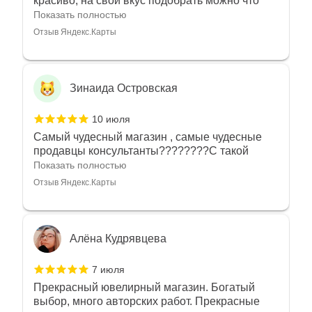
красиво, на свой вкус подобрать можно что
угодно
Показать полностью
Отзыв Яндекс.Карты
Зинаида Островская
10 июля
Самый чудесный магазин , самые чудесные
продавцы консультанты????????С такой
любовью рекомендовали и советовали нам
Показать полностью
украшения????????Спасибо большое за
Отзыв Яндекс.Карты
такое тепло???????? Крым ❤️
Алёна Кудрявцева
7 июля
Прекрасный ювелирный магазин. Богатый
выбор, много авторских работ. Прекрасные