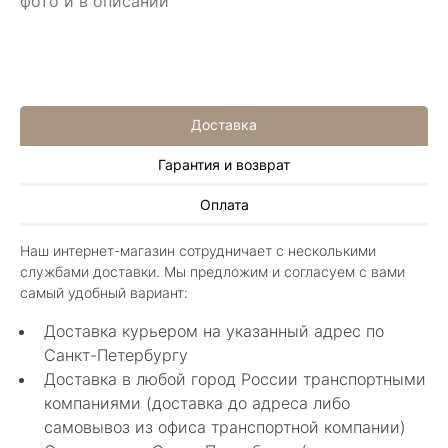
фото и в описании
Доставка
Гарантия и возврат
Алла Майорова
Оплата
8 мая 2025
Классные изделия, оригинальные не похожие
Наш интернет-магазин сотрудничает с несколькими
в других магазинах. Сотрудники очень
службами доставки. Мы предложим и согласуем с вами
грамотные специалисты в своем деле помогли
Показать полностью
самый удобный вариант:
с выбором.
Отзыв Яндекс.Карты
Доставка курьером на указанный адрес по
Санкт-Петербургу
Доставка в любой город России транспортными
Нелли Г.
компаниями (доставка до адреса либо
самовывоз из офиса транспортной компании)
4 мая 2025