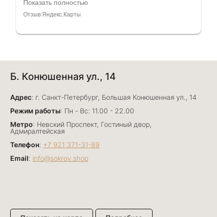
консультанты. Отдельное спасибо Ирине,
Показать полностью
очень грамотный специалист, всё показала,
Отзыв Яндекс.Карты
рассказала и помогла подобрать кольца.
Однозначно вернёмся ещё раз❤️
Анна Джафарова
Б. Конюшенная ул., 14
29 июня
Отличный сервис! Прекрасные изделия: есть
Адрес
база, а есть совсем нетривиальные и даже
: г. Санкт-Петербург, Большая Конюшенная ул., 14
оригинальные. Спасибо сотрудникам за
Показать полностью
Режим работы
: Пн - Вс: 11.00 - 22.00
деликатность и грамотные советы в подборе.
Отзыв Яндекс.Карты
Метро
: Невский Проспект, Гостиный двор,
Буду рекомендовать))
Адмиралтейская
Телефон
:
+7 921 371-31-89
Email
:
info@sokrov.shop
Лизавета
27 июня
Были проездом, замечательные консультанты,
сервис на высоте
Отзыв Яндекс.Карты