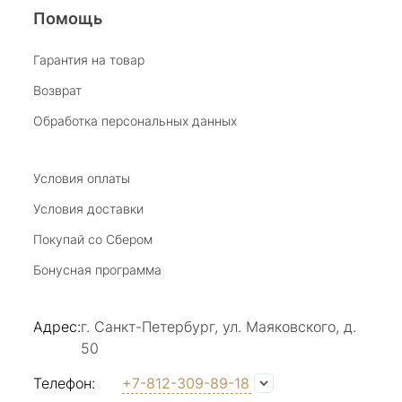
Помощь
Виктория Бузина
Гарантия на товар
Возврат
20 июля 2025
Благодарю за возможность получить
Обработка персональных данных
удовольствие от покупкок авторских
украшений, за профессиональную
Показать полностью
консультацию, за человеческое общение. Это
Условия оплаты
Отзыв Яндекс.Карты
магазин- праздник!
Условия доставки
Покупай со Сбером
Светлана Е.
Бонусная программа
17 июля 2025
в магазине на Большой Конюшенной
Адрес:
г. Санкт-Петербург, ул. Маяковского, д.
прекрасный выбор интересных необычных
50
украшений и отзывчивый и доброделвткотный
Показать полностью
персонал, спасибо!
Отзыв Яндекс.Карты
Телефон:
+7-812-309-89-18