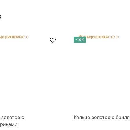
я
-10%
 золотое с
Кольцо золотое с брил
аринами