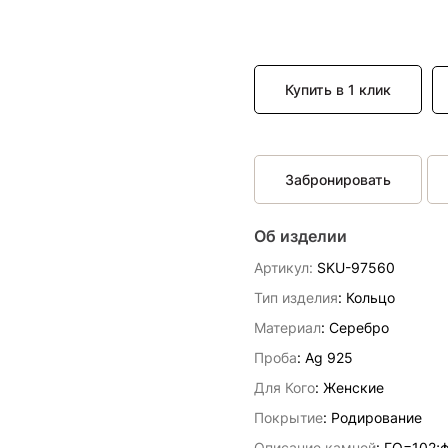
Купить в 1 клик
Забронировать
Об изделии
Артикул:
SKU-97560
Тип изделия
: Кольцо
Материал
: Серебро
Проба
: Ag 925
Для Кого
: Женские
Покрытие
: Родирование
Описание камней
:
ГО=102;фиа