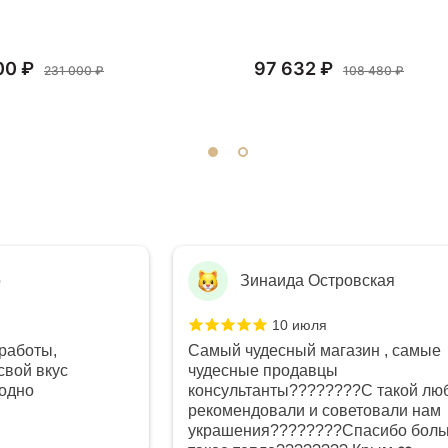
00 ₽
97 632 ₽
231 000 ₽
108 480 ₽
о
Зинаида Островская
10 июля
работы,
Самый чудесный магазин , самые
свой вкус
чудесные продавцы
годно
консультанты????????С такой лю
рекомендовали и советовали нам
украшения????????Спасибо боль