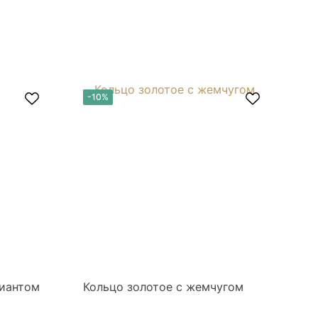
-10%
-
лиантом
Кольцо золотое с жемчугом
Ко
бр