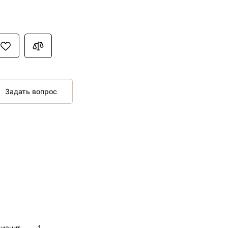
Задать вопрос
нит,,,,,,,,,1,