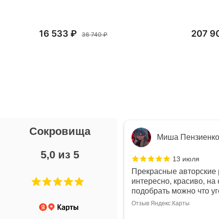
16 533 ₽
207 9
36 740 ₽
Сокровища
я Л.
Миша Пензиенк
5,0 из 5
7 июля
13 июля
ой выбор украшений!
Прекрасные авторские 
дивидуально и завораживает
интересно, красиво, на 
ой! Трудно не купить всё!
подобрать можно что у
Отзыв Яндекс.Карты
арты