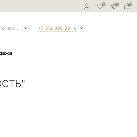
Регион:
...
+7-812-309-89-18
дажа
ОСТЬ"