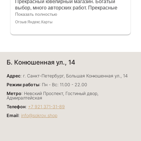
Прекрасный ювелирный магазин. Богатый
выбор, много авторских работ. Прекрасные
консультанты. Отдельное спасибо Ирине,
Показать полностью
очень грамотный специалист, всё показала,
Отзыв Яндекс.Карты
рассказала и помогла подобрать кольца.
Однозначно вернёмся ещё раз❤️
Анна Джафарова
Б. Конюшенная ул., 14
29 июня
Отличный сервис! Прекрасные изделия: есть
Адрес
база, а есть совсем нетривиальные и даже
: г. Санкт-Петербург, Большая Конюшенная ул., 14
оригинальные. Спасибо сотрудникам за
Показать полностью
Режим работы
: Пн - Вс: 11.00 - 22.00
деликатность и грамотные советы в подборе.
Отзыв Яндекс.Карты
Метро
: Невский Проспект, Гостиный двор,
Буду рекомендовать))
Адмиралтейская
Телефон
:
+7 921 371-31-89
Email
:
info@sokrov.shop
Лизавета
27 июня
Были проездом, замечательные консультанты,