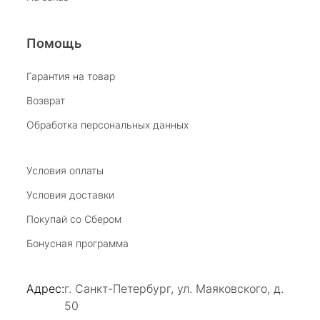
Отзыв Яндекс.Карты
Помощь
Виктория Бузина
Гарантия на товар
Возврат
20 июля 2025
Благодарю за возможность получить
Обработка персональных данных
удовольствие от покупкок авторских
украшений, за профессиональную
Показать полностью
консультацию, за человеческое общение. Это
Условия оплаты
Отзыв Яндекс.Карты
магазин- праздник!
Условия доставки
Покупай со Сбером
Светлана Е.
Бонусная программа
17 июля 2025
в магазине на Большой Конюшенной
Адрес:
г. Санкт-Петербург, ул. Маяковского, д.
прекрасный выбор интересных необычных
50
украшений и отзывчивый и доброделвткотный
Показать полностью