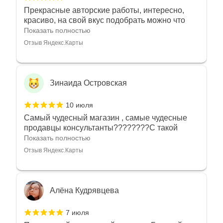
Прекрасные авторские работы, интересно,
красиво, на свой вкус подобрать можно что
угодно
Показать полностью
Отзыв Яндекс.Карты
Зинаида Островская
10 июля
Самый чудесный магазин , самые чудесные
продавцы консультанты????????С такой
любовью рекомендовали и советовали нам
Показать полностью
украшения????????Спасибо большое за
Отзыв Яндекс.Карты
такое тепло???????? Крым ❤️
Алёна Кудрявцева
7 июля