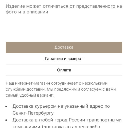
Изделие может отличаться от представленного на
фото и в описании
Доставка
Гарантия и возврат
Алла Майорова
Оплата
8 мая 2025
Классные изделия, оригинальные не похожие
Наш интернет-магазин сотрудничает с несколькими
в других магазинах. Сотрудники очень
службами доставки. Мы предложим и согласуем с вами
грамотные специалисты в своем деле помогли
Показать полностью
самый удобный вариант:
с выбором.
Отзыв Яндекс.Карты
Доставка курьером на указанный адрес по
Санкт-Петербургу
Доставка в любой город России транспортными
Нелли Г.
компаниями (доставка до адреса либо