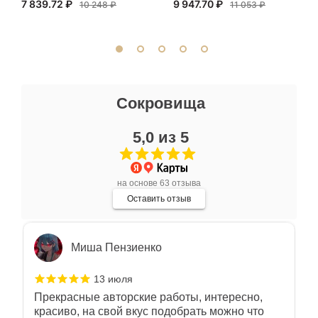
7 839.72 ₽
9 947.70 ₽
внимательно. Со вкусом подобрали
10 248 ₽
11 053 ₽
сопутствующие аксессуары. Качество
Показать полностью
отличное. Всем доволен.
Отзыв Яндекс.Карты
Ксения Л.
Сокровища
17 июля
5,0 из 5
Очень большой выбор украшений! Каждое -
индивидуально и завораживает своей
красотой! Трудно не купить всё! Спасибо!
Показать полностью
на основе 63 отзыва
Отзыв Яндекс.Карты
Оставить отзыв
Миша Пензиенко
13 июля
Прекрасные авторские работы, интересно,
красиво, на свой вкус подобрать можно что