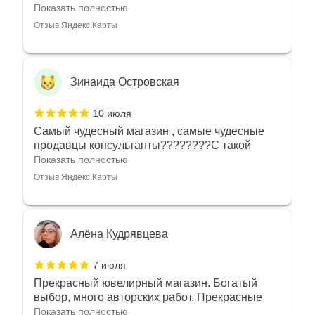
угодно
Показать полностью
Отзыв Яндекс.Карты
Зинаида Островская
10 июля
Самый чудесный магазин , самые чудесные
продавцы консультанты????????С такой
любовью рекомендовали и советовали нам
Показать полностью
украшения????????Спасибо большое за
Отзыв Яндекс.Карты
такое тепло???????? Крым ❤️
Алёна Кудрявцева
7 июля
Прекрасный ювелирный магазин. Богатый
выбор, много авторских работ. Прекрасные
консультанты. Отдельное спасибо Ирине,
Показать полностью