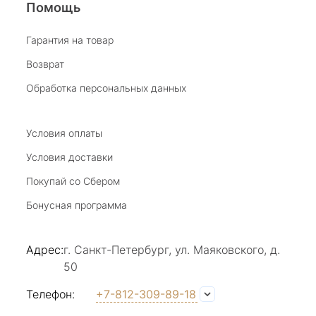
Помощь
Виктория Бузина
Гарантия на товар
Возврат
20 июля 2025
Благодарю за возможность получить
Обработка персональных данных
удовольствие от покупкок авторских
украшений, за профессиональную
Показать полностью
консультацию, за человеческое общение. Это
Условия оплаты
Отзыв Яндекс.Карты
магазин- праздник!
Условия доставки
Покупай со Сбером
Светлана Е.
Бонусная программа
17 июля 2025
в магазине на Большой Конюшенной
Адрес:
г. Санкт-Петербург, ул. Маяковского, д.
прекрасный выбор интересных необычных
50
украшений и отзывчивый и доброделвткотный
Показать полностью
персонал, спасибо!
Отзыв Яндекс.Карты
Телефон:
+7-812-309-89-18