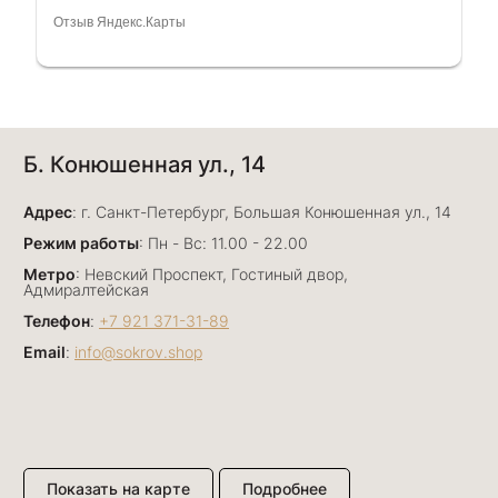
очень грамотный специалист, всё показала,
Отзыв Яндекс.Карты
рассказала и помогла подобрать кольца.
Однозначно вернёмся ещё раз❤️
Анна Джафарова
Б. Конюшенная ул., 14
29 июня
Отличный сервис! Прекрасные изделия: есть
Адрес
база, а есть совсем нетривиальные и даже
: г. Санкт-Петербург, Большая Конюшенная ул., 14
оригинальные. Спасибо сотрудникам за
Показать полностью
Режим работы
: Пн - Вс: 11.00 - 22.00
деликатность и грамотные советы в подборе.
Отзыв Яндекс.Карты
Метро
: Невский Проспект, Гостиный двор,
Буду рекомендовать))
Адмиралтейская
Телефон
:
+7 921 371-31-89
Email
:
info@sokrov.shop
Лизавета
27 июня
Были проездом, замечательные консультанты,
сервис на высоте
Отзыв Яндекс.Карты
Показать на карте
Подробнее