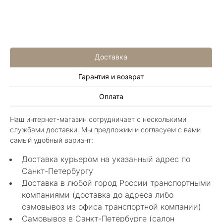
Доставка
Гарантия и возврат
Алла Майорова
Оплата
8 мая 2025
Классные изделия, оригинальные не похожие
Наш интернет-магазин сотрудничает с несколькими
в других магазинах. Сотрудники очень
службами доставки. Мы предложим и согласуем с вами
грамотные специалисты в своем деле помогли
Показать полностью
самый удобный вариант:
с выбором.
Отзыв Яндекс.Карты
Доставка курьером на указанный адрес по
Санкт-Петербургу
Доставка в любой город России транспортными
Нелли Г.
компаниями (доставка до адреса либо
самовывоз из офиса транспортной компании)
4 мая 2025
Самовывоз в Санкт-Петербурге (салон