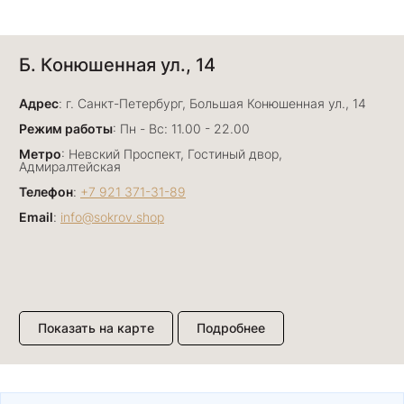
Алёна Кудрявцева
Б. Конюшенная ул., 14
7 июля
Прекрасный ювелирный магазин. Богатый
Адрес
выбор, много авторских работ. Прекрасные
: г. Санкт-Петербург, Большая Конюшенная ул., 14
консультанты. Отдельное спасибо Ирине,
Показать полностью
Режим работы
: Пн - Вс: 11.00 - 22.00
очень грамотный специалист, всё показала,
Отзыв Яндекс.Карты
Метро
: Невский Проспект, Гостиный двор,
рассказала и помогла подобрать кольца.
Адмиралтейская
Однозначно вернёмся ещё раз❤️
Телефон
:
+7 921 371-31-89
Email
:
info@sokrov.shop
Анна Джафарова
29 июня
Отличный сервис! Прекрасные изделия: есть
база, а есть совсем нетривиальные и даже
оригинальные. Спасибо сотрудникам за
Показать полностью
Показать на карте
Подробнее
деликатность и грамотные советы в подборе.
Отзыв Яндекс.Карты
Буду рекомендовать))