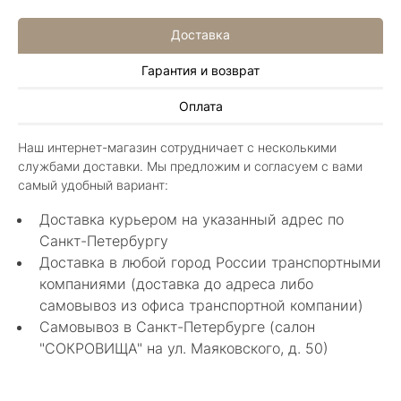
Доставка
Гарантия и возврат
Иван Еремеев
Оплата
3 июня 2025
Шикарный магазин, огромный ассортимент не
Наш интернет-магазин сотрудничает с несколькими
только ювелирных изделий. Продавцы
службами доставки. Мы предложим и согласуем с вами
шикарные, спасибо!
Показать полностью
самый удобный вариант:
Отзыв Яндекс.Карты
Доставка курьером на указанный адрес по
Санкт-Петербургу
Доставка в любой город России транспортными
Алла Майорова
компаниями (доставка до адреса либо
самовывоз из офиса транспортной компании)
8 мая 2025
Самовывоз в Санкт-Петербурге (салон
Классные изделия, оригинальные не похожие
"СОКРОВИЩА" на ул. Маяковского, д. 50)
в других магазинах. Сотрудники очень
грамотные специалисты в своем деле помогли
Показать полностью
с выбором.
Отзыв Яндекс.Карты