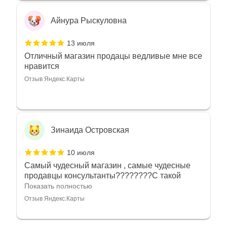
Айнура Рыскуловна
13 июля
Отличный магазин продацы ведливые мне все
нравится
Отзыв Яндекс.Карты
Зинаида Островская
10 июля
Самый чудесный магазин , самые чудесные
продавцы консультанты????????С такой
любовью рекомендовали и советовали нам
Показать полностью
украшения????????Спасибо большое за
Отзыв Яндекс.Карты
такое тепло???????? Крым ❤️