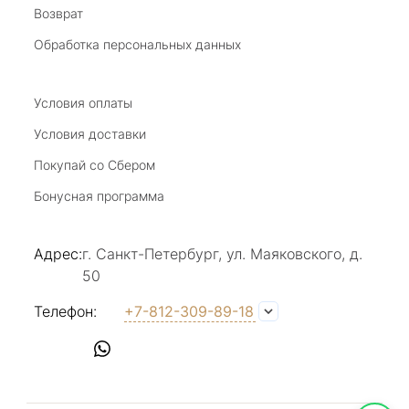
Возврат
27 июля 2025
Замечательный магазин, отличные продавцы,
Обработка персональных данных
бесподобный ассортимент ! Рекомендую
Отзыв Яндекс.Карты
Условия оплаты
Условия доставки
Покупай со Сбером
Виктория Бузина
Бонусная программа
20 июля 2025
Благодарю за возможность получить
Адрес:
г. Санкт-Петербург, ул. Маяковского, д.
удовольствие от покупкок авторских
50
украшений, за профессиональную
Показать полностью
консультацию, за человеческое общение. Это
Отзыв Яндекс.Карты
Телефон:
+7-812-309-89-18
магазин- праздник!
Светлана Е.