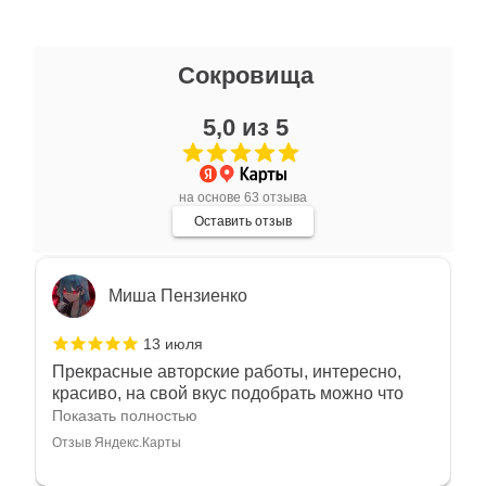
Ксения Л.
Сокровища
17 июля
5,0 из 5
Очень большой выбор украшений! Каждое -
индивидуально и завораживает своей
красотой! Трудно не купить всё! Спасибо!
Показать полностью
на основе 63 отзыва
Отзыв Яндекс.Карты
Оставить отзыв
Миша Пензиенко
13 июля
Прекрасные авторские работы, интересно,
красиво, на свой вкус подобрать можно что
угодно
Показать полностью
Отзыв Яндекс.Карты