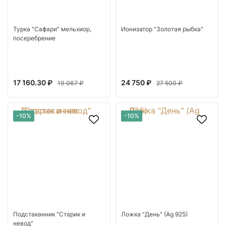
Турка "Сафари" мельхиор,
Ионизатор "Золотая рыбка"
посеребрение
17 160.30 ₽
24 750 ₽
19 067 ₽
27 500 ₽
-10%
-10%
Подстаканник "Старик и
Ложка "День" (Ag 925)
невод"