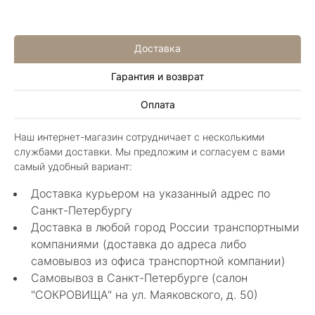
Доставка
Гарантия и возврат
Алла Майорова
Оплата
8 мая 2025
Классные изделия, оригинальные не похожие
Наш интернет-магазин сотрудничает с несколькими
в других магазинах. Сотрудники очень
службами доставки. Мы предложим и согласуем с вами
грамотные специалисты в своем деле помогли
Показать полностью
самый удобный вариант:
с выбором.
Отзыв Яндекс.Карты
Доставка курьером на указанный адрес по
Санкт-Петербургу
Доставка в любой город России транспортными
Нелли Г.
компаниями (доставка до адреса либо
самовывоз из офиса транспортной компании)
4 мая 2025
Самовывоз в Санкт-Петербурге (салон
Каждый раз бывая на Большой Конюшенной
"СОКРОВИЩА" на ул. Маяковского, д. 50)
12 в Санкт-Петербурге посещаю этот
уникальный салон-магазин.Индивидуальный
Показать полностью