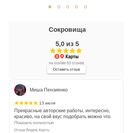
отличное. Всем доволен.
Отзыв Яндекс.Карты
Ксения Л.
Сокровища
17 июля
5,0 из 5
Очень большой выбор украшений! Каждое -
индивидуально и завораживает своей
красотой! Трудно не купить всё! Спасибо!
Показать полностью
на основе 63 отзыва
Отзыв Яндекс.Карты
Оставить отзыв
Миша Пензиенко
13 июля
Прекрасные авторские работы, интересно,
красиво, на свой вкус подобрать можно что
угодно
Показать полностью
Отзыв Яндекс.Карты