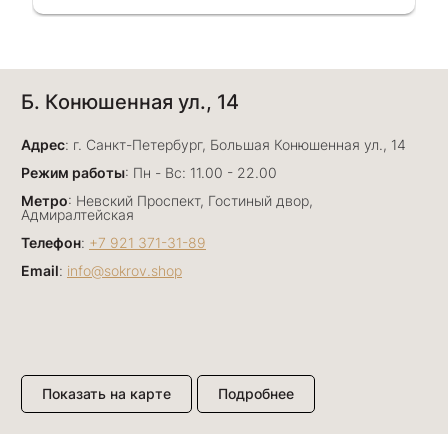
Однозначно вернёмся ещё раз❤️
Анна Джафарова
Б. Конюшенная ул., 14
29 июня
Отличный сервис! Прекрасные изделия: есть
Адрес
база, а есть совсем нетривиальные и даже
: г. Санкт-Петербург, Большая Конюшенная ул., 14
оригинальные. Спасибо сотрудникам за
Показать полностью
Режим работы
: Пн - Вс: 11.00 - 22.00
деликатность и грамотные советы в подборе.
Отзыв Яндекс.Карты
Метро
: Невский Проспект, Гостиный двор,
Буду рекомендовать))
Адмиралтейская
Телефон
:
+7 921 371-31-89
Email
:
info@sokrov.shop
Лизавета
27 июня
Были проездом, замечательные консультанты,
сервис на высоте
Отзыв Яндекс.Карты
Показать на карте
Подробнее