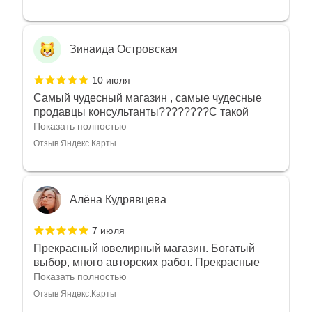
Зинаида Островская
10 июля
Самый чудесный магазин , самые чудесные
продавцы консультанты????????С такой
любовью рекомендовали и советовали нам
Показать полностью
украшения????????Спасибо большое за
Отзыв Яндекс.Карты
такое тепло???????? Крым ❤️
Алёна Кудрявцева
7 июля
Прекрасный ювелирный магазин. Богатый
выбор, много авторских работ. Прекрасные
консультанты. Отдельное спасибо Ирине,
Показать полностью
очень грамотный специалист, всё показала,
Отзыв Яндекс.Карты
рассказала и помогла подобрать кольца.