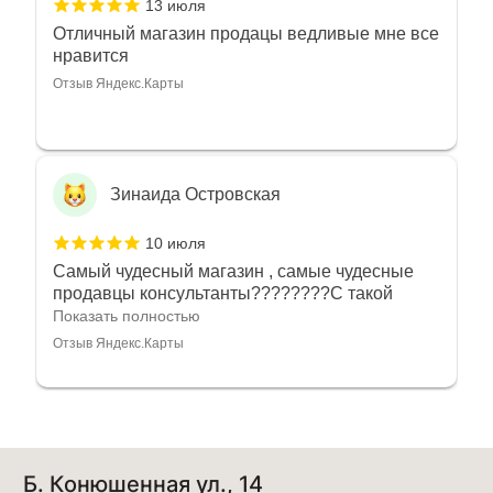
13 июля
Отличный магазин продацы ведливые мне все
нравится
Отзыв Яндекс.Карты
Зинаида Островская
10 июля
Самый чудесный магазин , самые чудесные
продавцы консультанты????????С такой
любовью рекомендовали и советовали нам
Показать полностью
украшения????????Спасибо большое за
Отзыв Яндекс.Карты
такое тепло???????? Крым ❤️
Алёна Кудрявцева
Б. Конюшенная ул., 14
7 июля