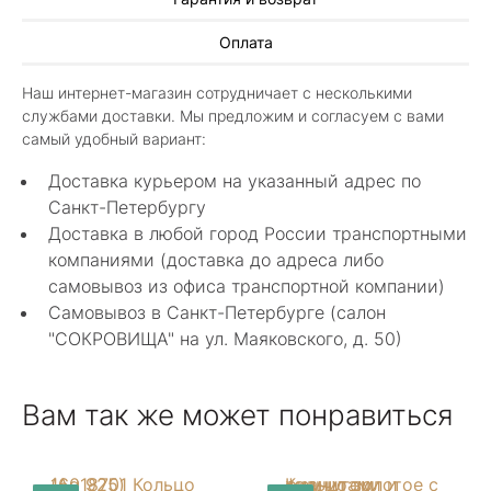
Иван Еремеев
Оплата
3 июня 2025
Шикарный магазин, огромный ассортимент не
Наш интернет-магазин сотрудничает с несколькими
только ювелирных изделий. Продавцы
службами доставки. Мы предложим и согласуем с вами
шикарные, спасибо!
Показать полностью
самый удобный вариант:
Отзыв Яндекс.Карты
Доставка курьером на указанный адрес по
Санкт-Петербургу
Доставка в любой город России транспортными
Алла Майорова
компаниями (доставка до адреса либо
самовывоз из офиса транспортной компании)
8 мая 2025
Самовывоз в Санкт-Петербурге (салон
Классные изделия, оригинальные не похожие
"СОКРОВИЩА" на ул. Маяковского, д. 50)
в других магазинах. Сотрудники очень
грамотные специалисты в своем деле помогли
Показать полностью
с выбором.
Отзыв Яндекс.Карты
Вам так же может понравиться
Нелли Г.