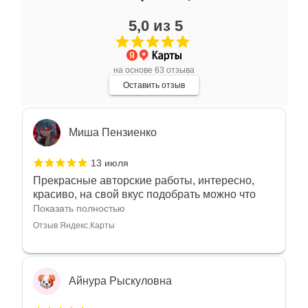
17 июля
5,0 из 5
Очень большой выбор украшений! Каждое -
индивидуально и завораживает своей
красотой! Трудно не купить всё! Спасибо!
Показать полностью
на основе 63 отзыва
Отзыв Яндекс.Карты
Оставить отзыв
Миша Пензиенко
13 июля
Прекрасные авторские работы, интересно,
красиво, на свой вкус подобрать можно что
угодно
Показать полностью
Отзыв Яндекс.Карты
Айнура Рыскуловна