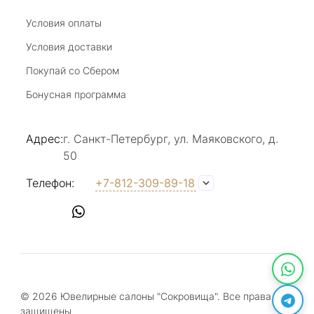
Отзыв Яндекс.Карты
Условия оплаты
Условия доставки
Покупай со Сбером
Виктория Бузина
Бонусная программа
20 июля 2025
Благодарю за возможность получить
Адрес:
г. Санкт-Петербург, ул. Маяковского, д.
удовольствие от покупкок авторских
50
украшений, за профессиональную
Показать полностью
консультацию, за человеческое общение. Это
Отзыв Яндекс.Карты
Телефон:
+7-812-309-89-18
магазин- праздник!
Светлана Е.
17 июля 2025
в магазине на Большой Конюшенной
прекрасный выбор интересных необычных
© 2026 Ювелирные салоны "Сокровища". Все права
украшений и отзывчивый и доброделвткотный
Показать полностью
защищены