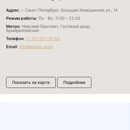
Прекрасный ювелирный магазин. Богатый
Адрес
выбор, много авторских работ. Прекрасные
: г. Санкт-Петербург, Большая Конюшенная ул., 14
консультанты. Отдельное спасибо Ирине,
Показать полностью
Режим работы
: Пн - Вс: 11.00 - 22.00
очень грамотный специалист, всё показала,
Отзыв Яндекс.Карты
Метро
: Невский Проспект, Гостиный двор,
рассказала и помогла подобрать кольца.
Адмиралтейская
Однозначно вернёмся ещё раз❤️
Телефон
:
+7 921 371-31-89
Email
:
info@sokrov.shop
Анна Джафарова
29 июня
Отличный сервис! Прекрасные изделия: есть
база, а есть совсем нетривиальные и даже
оригинальные. Спасибо сотрудникам за
Показать полностью
Показать на карте
Подробнее
деликатность и грамотные советы в подборе.
Отзыв Яндекс.Карты
Буду рекомендовать))
Лизавета
27 июня
Были проездом, замечательные консультанты,