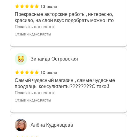
13 июля
Прекрасные авторские работы, интересно,
красиво, на свой вкус подобрать можно что
угодно
Показать полностью
Отзыв Яндекс.Карты
Зинаида Островская
10 июля
Самый чудесный магазин , самые чудесные
продавцы консультанты????????С такой
любовью рекомендовали и советовали нам
Показать полностью
украшения????????Спасибо большое за
Отзыв Яндекс.Карты
такое тепло???????? Крым ❤️
Алёна Кудрявцева