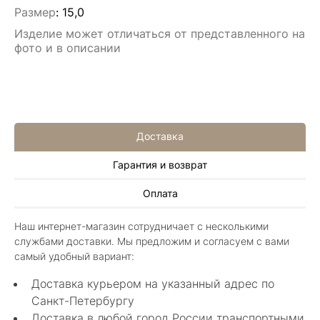
Размер
:
15,0
Изделие может отличаться от представленного на
фото и в описании
Доставка
Гарантия и возврат
Алла Майорова
Оплата
8 мая 2025
Классные изделия, оригинальные не похожие
Наш интернет-магазин сотрудничает с несколькими
в других магазинах. Сотрудники очень
службами доставки. Мы предложим и согласуем с вами
грамотные специалисты в своем деле помогли
Показать полностью
самый удобный вариант:
с выбором.
Отзыв Яндекс.Карты
Доставка курьером на указанный адрес по
Санкт-Петербургу
Доставка в любой город России транспортными