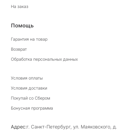
бесподобный ассортимент ! Рекомендую
На заказ
Отзыв Яндекс.Карты
Помощь
Виктория Бузина
Гарантия на товар
Возврат
20 июля 2025
Благодарю за возможность получить
Обработка персональных данных
удовольствие от покупкок авторских
украшений, за профессиональную
Показать полностью
консультацию, за человеческое общение. Это
Условия оплаты
Отзыв Яндекс.Карты
магазин- праздник!
Условия доставки
Покупай со Сбером
Светлана Е.
Бонусная программа
17 июля 2025
в магазине на Большой Конюшенной
Адрес:
г. Санкт-Петербург, ул. Маяковского, д.
прекрасный выбор интересных необычных