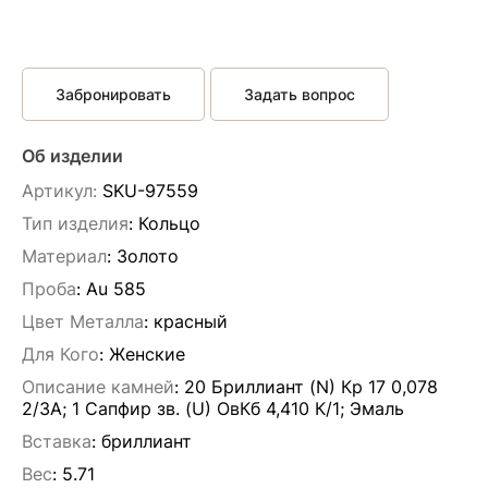
Забронировать
Задать вопрос
Об изделии
Артикул:
SKU-97559
Тип изделия
: Кольцо
Материал
: Золото
Проба
: Au 585
Цвет Металла
: красный
Для Кого
: Женские
Описание камней
:
20 Бриллиант (N) Кр 17 0,078
2/3А; 1 Сапфир зв. (U) ОвКб 4,410 К/1; Эмаль
Вставка
:
бриллиант
Вес
:
5.71