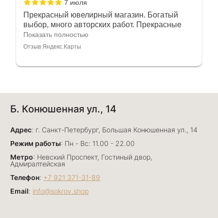
7 июля
Прекрасный ювелирный магазин. Богатый
выбор, много авторских работ. Прекрасные
консультанты. Отдельное спасибо Ирине,
Показать полностью
очень грамотный специалист, всё показала,
Отзыв Яндекс.Карты
рассказала и помогла подобрать кольца.
Однозначно вернёмся ещё раз❤️
Анна Джафарова
Б. Конюшенная ул., 14
29 июня
Отличный сервис! Прекрасные изделия: есть
Адрес
база, а есть совсем нетривиальные и даже
: г. Санкт-Петербург, Большая Конюшенная ул., 14
оригинальные. Спасибо сотрудникам за
Показать полностью
Режим работы
: Пн - Вс: 11.00 - 22.00
деликатность и грамотные советы в подборе.
Отзыв Яндекс.Карты
Метро
: Невский Проспект, Гостиный двор,
Буду рекомендовать))
Адмиралтейская
Телефон
:
+7 921 371-31-89
Email
:
info@sokrov.shop
Лизавета
27 июня