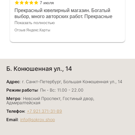
7 июля
Прекрасный ювелирный магазин. Богатый
выбор, много авторских работ. Прекрасные
консультанты. Отдельное спасибо Ирине,
Показать полностью
очень грамотный специалист, всё показала,
Отзыв Яндекс.Карты
рассказала и помогла подобрать кольца.
Однозначно вернёмся ещё раз❤️
Анна Джафарова
Б. Конюшенная ул., 14
29 июня
Отличный сервис! Прекрасные изделия: есть
Адрес
база, а есть совсем нетривиальные и даже
: г. Санкт-Петербург, Большая Конюшенная ул., 14
оригинальные. Спасибо сотрудникам за
Показать полностью
Режим работы
: Пн - Вс: 11.00 - 22.00
деликатность и грамотные советы в подборе.
Отзыв Яндекс.Карты
Метро
: Невский Проспект, Гостиный двор,
Буду рекомендовать))
Адмиралтейская
Телефон
:
+7 921 371-31-89
Email
:
info@sokrov.shop
Лизавета
27 июня