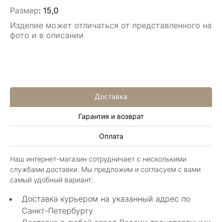
Размер
:
15,0
Изделие может отличаться от представленного на
фото и в описании
Доставка
Гарантия и возврат
Алла Майорова
Оплата
8 мая 2025
Классные изделия, оригинальные не похожие
Наш интернет-магазин сотрудничает с несколькими
в других магазинах. Сотрудники очень
службами доставки. Мы предложим и согласуем с вами
грамотные специалисты в своем деле помогли
Показать полностью
самый удобный вариант:
с выбором.
Отзыв Яндекс.Карты
Доставка курьером на указанный адрес по
Санкт-Петербургу