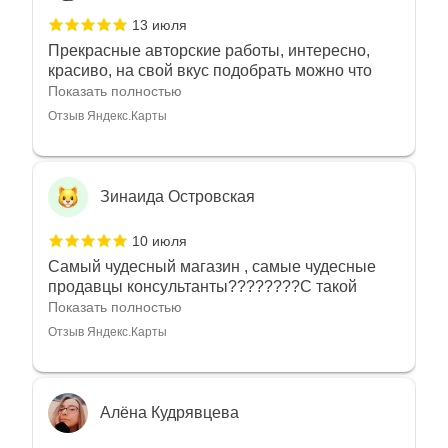
13 июля
Прекрасные авторские работы, интересно,
красиво, на свой вкус подобрать можно что
угодно
Показать полностью
Отзыв Яндекс.Карты
Зинаида Островская
10 июля
Самый чудесный магазин , самые чудесные
продавцы консультанты????????С такой
любовью рекомендовали и советовали нам
Показать полностью
украшения????????Спасибо большое за
Отзыв Яндекс.Карты
такое тепло???????? Крым ❤️
Алёна Кудрявцева