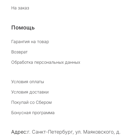
бесподобный ассортимент ! Рекомендую
На заказ
Отзыв Яндекс.Карты
Помощь
Виктория Бузина
Гарантия на товар
Возврат
20 июля 2025
Благодарю за возможность получить
Обработка персональных данных
удовольствие от покупкок авторских
украшений, за профессиональную
Показать полностью
консультацию, за человеческое общение. Это
Условия оплаты
Отзыв Яндекс.Карты
магазин- праздник!
Условия доставки
Покупай со Сбером
Светлана Е.
Бонусная программа
17 июля 2025
в магазине на Большой Конюшенной
Адрес:
г. Санкт-Петербург, ул. Маяковского, д.
прекрасный выбор интересных необычных