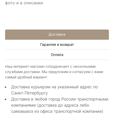
фото и в описании
8 мая 2025
Классные изделия, оригинальные не похожие
в других магазинах. Сотрудники очень
грамотные специалисты в своем деле помогли
Показать полностью
с выбором.
Отзыв Яндекс.Карты
Доставка
Гарантия и возврат
Нелли Г.
Оплата
4 мая 2025
Каждый раз бывая на Большой Конюшенной
Наш интернет-магазин сотрудничает с несколькими
12 в Санкт-Петербурге посещаю этот
службами доставки. Мы предложим и согласуем с вами
уникальный салон-магазин.Индивидуальный
Показать полностью
самый удобный вариант:
гид по стилю и персональные " ювелирные
Отзыв Яндекс.Карты
феи-специалисты" помогут определиться с
Доставка курьером на указанный адрес по
выбором ! Украшения из этого бутика
Санкт-Петербургу
неповторимы , всегда становятся самыми
Доставка в любой город России транспортными
любимыми и носимыми! Спасибо Вам за
arcobaleno04
компаниями (доставка до адреса либо
красоту !! Рекомендую к посещению
непременно!!!!
самовывоз из офиса транспортной компании)
27 декабря 2024