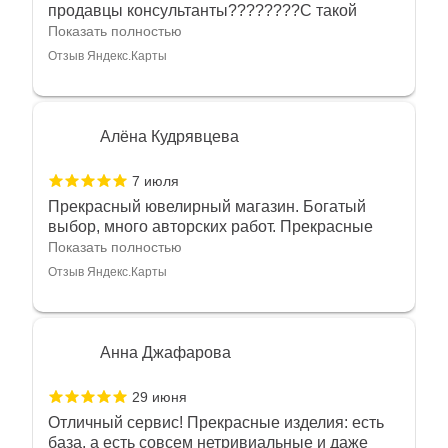
продавцы консультанты????????С такой
любовью рекомендовали и советовали нам
Показать полностью
украшения????????Спасибо большое за
Отзыв Яндекс.Карты
такое тепло???????? Крым ❤️
Алёна Кудрявцева
7 июля
Прекрасный ювелирный магазин. Богатый
выбор, много авторских работ. Прекрасные
консультанты. Отдельное спасибо Ирине,
Показать полностью
очень грамотный специалист, всё показала,
Отзыв Яндекс.Карты
рассказала и помогла подобрать кольца.
Однозначно вернёмся ещё раз❤️
Анна Джафарова
29 июня
Отличный сервис! Прекрасные изделия: есть
база, а есть совсем нетривиальные и даже