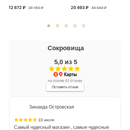
Очень большой выбор украшений! Каждое -
12 672 ₽
20 493 ₽
индивидуально и завораживает своей
28 160 ₽
45 540 ₽
красотой! Трудно не купить всё! Спасибо!
Показать полностью
Отзыв Яндекс.Карты
Миша Пензиенко
Сокровища
13 июля
5,0 из 5
Прекрасные авторские работы, интересно,
красиво, на свой вкус подобрать можно что
угодно
Показать полностью
на основе 63 отзыва
Отзыв Яндекс.Карты
Оставить отзыв
Зинаида Островская
10 июля
Самый чудесный магазин , самые чудесные