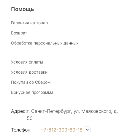
магазин- праздник!
Помощь
Светлана Е.
Гарантия на товар
Возврат
17 июля 2025
в магазине на Большой Конюшенной
Обработка персональных данных
прекрасный выбор интересных необычных
украшений и отзывчивый и доброделвткотный
Показать полностью
персонал, спасибо!
Условия оплаты
Отзыв Яндекс.Карты
Условия доставки
Покупай со Сбером
Наталья Вишневская
Бонусная программа
17 июля 2025
Прекрасное место в центре города (на
Адрес:
г. Санкт-Петербург, ул. Маяковского, д.
большой конюшной), здесь каждый найдет
50
украшение по своему вкусу. Консультанты-
Показать полностью
продавцы доброжелательны и грамотны,
Отзыв Яндекс.Карты
Телефон:
+7-812-309-89-18
всегда помогут , подскажут, сориентируют.