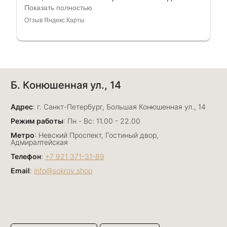
оригинальные. Спасибо сотрудникам за
Показать полностью
деликатность и грамотные советы в подборе.
Отзыв Яндекс.Карты
Буду рекомендовать))
Лизавета
Б. Конюшенная ул., 14
27 июня
Были проездом, замечательные консультанты,
Адрес
сервис на высоте
: г. Санкт-Петербург, Большая Конюшенная ул., 14
Отзыв Яндекс.Карты
Режим работы
: Пн - Вс: 11.00 - 22.00
Метро
: Невский Проспект, Гостиный двор,
Адмиралтейская
Телефон
:
+7 921 371-31-89
Email
:
info@sokrov.shop
Павел К.
15 июня
Елена и Светлана подобрали нам прекрасный
подарок для дорогого человека. Магазин
сокровища на Большом Проспекте П.С 26 есть
Показать полностью