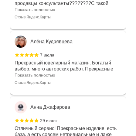
украшения????????Спасибо большое за
Отзыв Яндекс.Карты
такое тепло???????? Крым ❤️
Алёна Кудрявцева
7 июля
Прекрасный ювелирный магазин. Богатый
выбор, много авторских работ. Прекрасные
консультанты. Отдельное спасибо Ирине,
Показать полностью
очень грамотный специалист, всё показала,
Отзыв Яндекс.Карты
рассказала и помогла подобрать кольца.
Однозначно вернёмся ещё раз❤️
Анна Джафарова
29 июня
Отличный сервис! Прекрасные изделия: есть
база, а есть совсем нетривиальные и даже
оригинальные. Спасибо сотрудникам за
Показать полностью
деликатность и грамотные советы в подборе.
Отзыв Яндекс.Карты