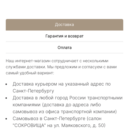
в других магазинах. Сотрудники очень
грамотные специалисты в своем деле помогли
Показать полностью
с выбором.
Отзыв Яндекс.Карты
Доставка
Гарантия и возврат
Нелли Г.
Оплата
4 мая 2025
Каждый раз бывая на Большой Конюшенной
Наш интернет-магазин сотрудничает с несколькими
12 в Санкт-Петербурге посещаю этот
службами доставки. Мы предложим и согласуем с вами
уникальный салон-магазин.Индивидуальный
Показать полностью
самый удобный вариант:
гид по стилю и персональные " ювелирные
Отзыв Яндекс.Карты
феи-специалисты" помогут определиться с
Доставка курьером на указанный адрес по
выбором ! Украшения из этого бутика
Санкт-Петербургу
неповторимы , всегда становятся самыми
Доставка в любой город России транспортными
любимыми и носимыми! Спасибо Вам за
arcobaleno04
компаниями (доставка до адреса либо
красоту !! Рекомендую к посещению
непременно!!!!
самовывоз из офиса транспортной компании)
27 декабря 2024
Самовывоз в Санкт-Петербурге (салон
Интересные авторские ювелирные изделия.
"СОКРОВИЩА" на ул. Маяковского, д. 50)
Вполне можно найти и недорогие