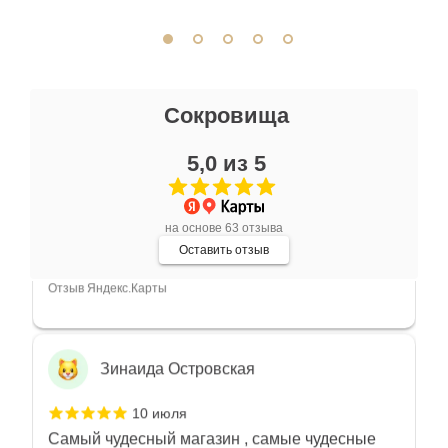
Отзыв Яндекс.Карты
Миша Пензиенко
Сокровища
13 июля
5,0 из 5
Прекрасные авторские работы, интересно,
красиво, на свой вкус подобрать можно что
угодно
Показать полностью
на основе 63 отзыва
Отзыв Яндекс.Карты
Оставить отзыв
Зинаида Островская
10 июля
Самый чудесный магазин , самые чудесные
продавцы консультанты????????С такой
любовью рекомендовали и советовали нам
Показать полностью