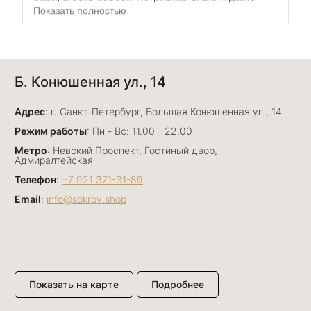
Буду рекомендовать))
Лизавета
Б. Конюшенная ул., 14
27 июня
Были проездом, замечательные консультанты,
Адрес
сервис на высоте
: г. Санкт-Петербург, Большая Конюшенная ул., 14
Отзыв Яндекс.Карты
Режим работы
: Пн - Вс: 11.00 - 22.00
Метро
: Невский Проспект, Гостиный двор,
Адмиралтейская
Телефон
:
+7 921 371-31-89
Email
:
info@sokrov.shop
Павел К.
15 июня
Елена и Светлана подобрали нам прекрасный
подарок для дорогого человека. Магазин
сокровища на Большом Проспекте П.С 26 есть
Показать полностью
Показать на карте
Подробнее
ассортимент на любой вкус, стиль и кошелек!
Отзыв Яндекс.Карты
спасибо большое вам