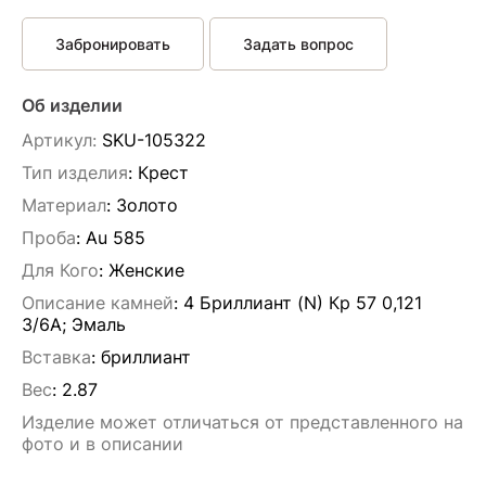
Забронировать
Задать вопрос
Об изделии
Артикул:
SKU-105322
Тип изделия
: Крест
Материал
: Золото
Проба
: Au 585
Для Кого
: Женские
Описание камней
:
4 Бриллиант (N) Кр 57 0,121
3/6А; Эмаль
Вставка
:
бриллиант
Вес
:
2.87
Алла Майорова
Изделие может отличаться от представленного на
фото и в описании
8 мая 2025
Классные изделия, оригинальные не похожие