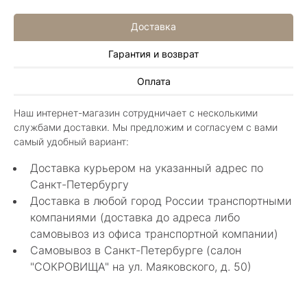
Доставка
Гарантия и возврат
Алла Майорова
Оплата
8 мая 2025
Классные изделия, оригинальные не похожие
Наш интернет-магазин сотрудничает с несколькими
в других магазинах. Сотрудники очень
службами доставки. Мы предложим и согласуем с вами
грамотные специалисты в своем деле помогли
Показать полностью
самый удобный вариант:
с выбором.
Отзыв Яндекс.Карты
Доставка курьером на указанный адрес по
Санкт-Петербургу
Доставка в любой город России транспортными
Нелли Г.
компаниями (доставка до адреса либо
самовывоз из офиса транспортной компании)
4 мая 2025
Самовывоз в Санкт-Петербурге (салон
Каждый раз бывая на Большой Конюшенной
"СОКРОВИЩА" на ул. Маяковского, д. 50)
12 в Санкт-Петербурге посещаю этот
уникальный салон-магазин.Индивидуальный
Показать полностью
гид по стилю и персональные " ювелирные
Отзыв Яндекс.Карты