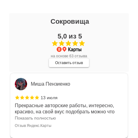
Ксения Л.
Сокровища
17 июля
5,0 из 5
Очень большой выбор украшений! Каждое -
индивидуально и завораживает своей
красотой! Трудно не купить всё! Спасибо!
Показать полностью
на основе 63 отзыва
Отзыв Яндекс.Карты
Оставить отзыв
Миша Пензиенко
13 июля
Прекрасные авторские работы, интересно,
красиво, на свой вкус подобрать можно что
угодно
Показать полностью
Отзыв Яндекс.Карты