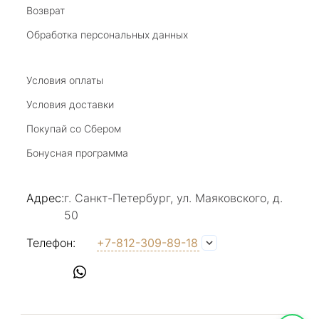
Возврат
20 июля 2025
Благодарю за возможность получить
Обработка персональных данных
удовольствие от покупкок авторских
украшений, за профессиональную
Показать полностью
консультацию, за человеческое общение. Это
Условия оплаты
Отзыв Яндекс.Карты
магазин- праздник!
Условия доставки
Покупай со Сбером
Светлана Е.
Бонусная программа
17 июля 2025
в магазине на Большой Конюшенной
Адрес:
г. Санкт-Петербург, ул. Маяковского, д.
прекрасный выбор интересных необычных
50
украшений и отзывчивый и доброделвткотный
Показать полностью
персонал, спасибо!
Отзыв Яндекс.Карты
Телефон:
+7-812-309-89-18
Наталья Вишневская