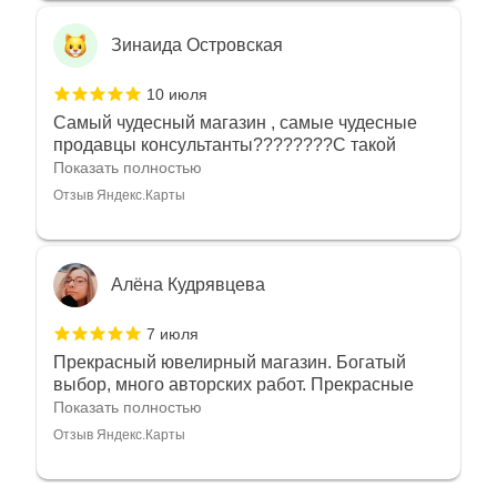
Зинаида Островская
10 июля
Самый чудесный магазин , самые чудесные
продавцы консультанты????????С такой
любовью рекомендовали и советовали нам
Показать полностью
украшения????????Спасибо большое за
Отзыв Яндекс.Карты
такое тепло???????? Крым ❤️
Алёна Кудрявцева
7 июля
Прекрасный ювелирный магазин. Богатый
выбор, много авторских работ. Прекрасные
консультанты. Отдельное спасибо Ирине,
Показать полностью
очень грамотный специалист, всё показала,
Отзыв Яндекс.Карты
рассказала и помогла подобрать кольца.
Однозначно вернёмся ещё раз❤️