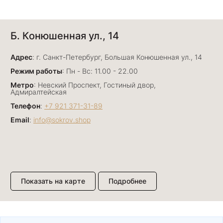
Анна Джафарова
Б. Конюшенная ул., 14
29 июня
Отличный сервис! Прекрасные изделия: есть
Адрес
база, а есть совсем нетривиальные и даже
: г. Санкт-Петербург, Большая Конюшенная ул., 14
оригинальные. Спасибо сотрудникам за
Показать полностью
Режим работы
: Пн - Вс: 11.00 - 22.00
деликатность и грамотные советы в подборе.
Отзыв Яндекс.Карты
Метро
: Невский Проспект, Гостиный двор,
Буду рекомендовать))
Адмиралтейская
Телефон
:
+7 921 371-31-89
Email
:
info@sokrov.shop
Лизавета
27 июня
Были проездом, замечательные консультанты,
сервис на высоте
Отзыв Яндекс.Карты
Показать на карте
Подробнее