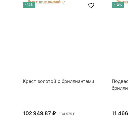
-24%
-10%
Крест золотой с бриллиантами
Подвес
брилл
102 949.87 ₽
11 466
134 575 ₽