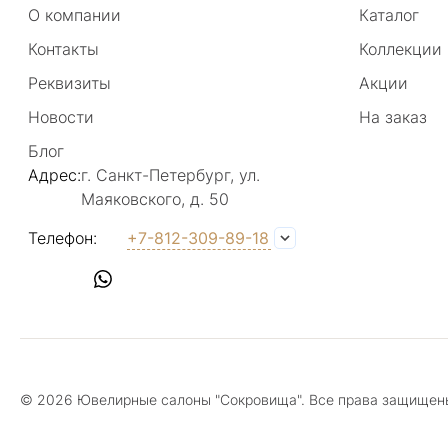
О компании
Каталог
Метро
: Спортивная, Чкаловская, Петроградская
Контакты
Коллекции
Телефон
:
+7 921 371-31-93
Реквизиты
Акции
Email
:
info@sokrov.shop
Новости
На заказ
Показать на карте
Подробнее
Блог
Адрес:
г. Санкт-Петербург, ул.
Маяковского, д. 50
Московский пр., 166
Телефон:
+7-812-309-89-18
Адрес
: г. Санкт-Петербург, Московский пр., д. 166
Режим работы
: Пн - Вс: 10:00 - 21:00
Метро
: Электросила
Телефон
:
+7 931 630-61-17
Email
:
info@sokrov.shop
© 2026 Ювелирные салоны "Сокровища". Все права защищен
Показать на карте
Подробнее