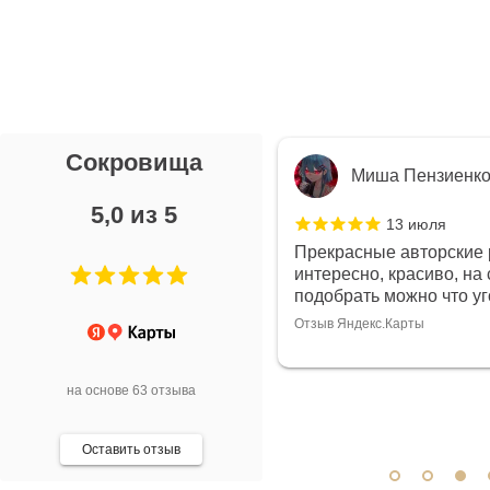
Сокровища
я Л.
Миша Пензиенк
5,0 из 5
7 июля
13 июля
ой выбор украшений!
Прекрасные авторские 
дивидуально и завораживает
интересно, красиво, на 
ой! Трудно не купить всё!
подобрать можно что у
Отзыв Яндекс.Карты
арты
на основе 63 отзыва
Оставить отзыв