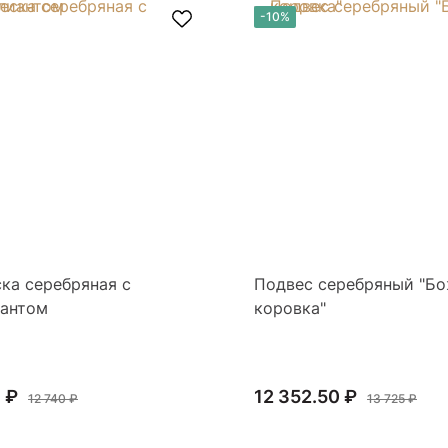
-10%
ка серебряная с
Подвес серебряный "Б
иантом
коровка"
 ₽
12 352.50 ₽
12 740 ₽
13 725 ₽