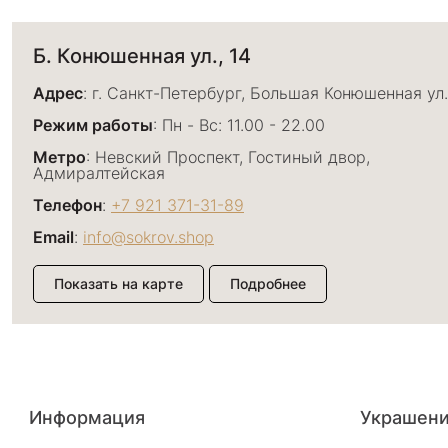
Б. Конюшенная ул., 14
Адрес
: г. Санкт-Петербург, Большая Конюшенная ул.
Режим работы
: Пн - Вс: 11.00 - 22.00
Метро
: Невский Проспект, Гостиный двор,
Адмиралтейская
Телефон
:
+7 921 371-31-89
Email
:
info@sokrov.shop
Показать на карте
Подробнее
Большой пр. П.С., 26
Адрес
: г. Санкт-Петербург, Большой проспект П.С., 
Информация
Украшен
Режим работы
: Пн - Вс: 11.00 - 22.00