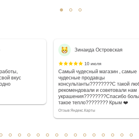
о
Зинаида Островская
10 июля
работы,
Самый чудесный магазин , самые
свой вкус
чудесные продавцы
годно
консультанты????????С такой лю
рекомендовали и советовали нам
украшения????????Спасибо боль
такое тепло???????? Крым ❤️
Отзыв Яндекс.Карты