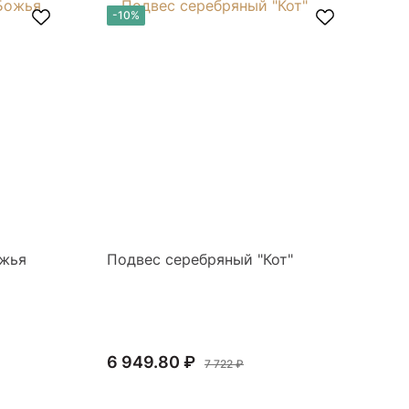
-10%
-
ожья
Подвес серебряный "Кот"
По
то
6 949.80 ₽
12
7 722 ₽