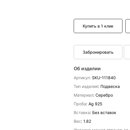
Купить в 1 клик
Забронировать
Об изделии
Артикул:
SKU-111840
Тип изделия
: Подвескa
Материал
: Серебро
Проба
: Ag 925
Вставка
:
Без вставок
Вес
:
1.82
Изделие может отличаться о