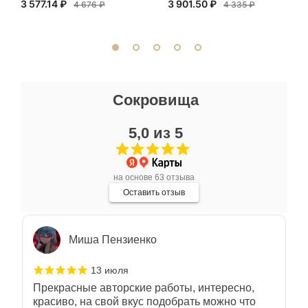
3 577.14 ₽
3 901.50 ₽
внимательно. Со вкусом подобрали
4 676 ₽
4 335 ₽
сопутствующие аксессуары. Качество
Показать полностью
отличное. Всем доволен.
Отзыв Яндекс.Карты
Ксения Л.
Сокровища
17 июля
5,0 из 5
Очень большой выбор украшений! Каждое -
индивидуально и завораживает своей
красотой! Трудно не купить всё! Спасибо!
Показать полностью
на основе 63 отзыва
Отзыв Яндекс.Карты
Оставить отзыв
Миша Пензиенко
13 июля
Прекрасные авторские работы, интересно,
красиво, на свой вкус подобрать можно что