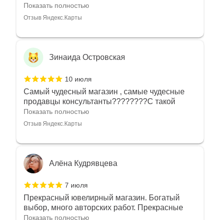
угодно
Показать полностью
Отзыв Яндекс.Карты
Зинаида Островская
10 июля
Самый чудесный магазин , самые чудесные
продавцы консультанты????????С такой
любовью рекомендовали и советовали нам
Показать полностью
украшения????????Спасибо большое за
Отзыв Яндекс.Карты
такое тепло???????? Крым ❤️
Алёна Кудрявцева
7 июля
Прекрасный ювелирный магазин. Богатый
выбор, много авторских работ. Прекрасные
консультанты. Отдельное спасибо Ирине,
Показать полностью