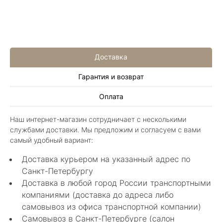
Доставка
Гарантия и возврат
Алла Майорова
Оплата
8 мая 2025
Классные изделия, оригинальные не похожие
Наш интернет-магазин сотрудничает с несколькими
в других магазинах. Сотрудники очень
службами доставки. Мы предложим и согласуем с вами
грамотные специалисты в своем деле помогли
Показать полностью
самый удобный вариант:
с выбором.
Отзыв Яндекс.Карты
Доставка курьером на указанный адрес по
Санкт-Петербургу
Доставка в любой город России транспортными
Нелли Г.
компаниями (доставка до адреса либо
самовывоз из офиса транспортной компании)
4 мая 2025
Самовывоз в Санкт-Петербурге (салон