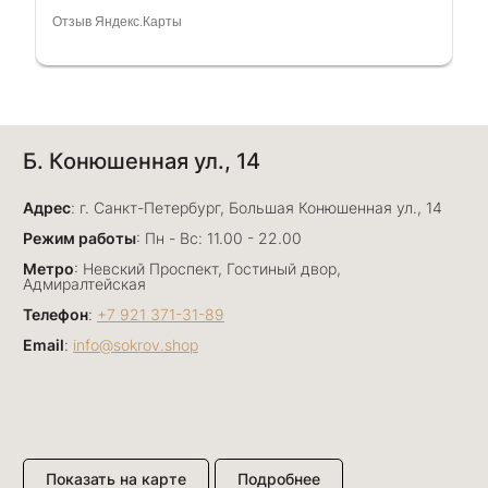
очень грамотный специалист, всё показала,
Отзыв Яндекс.Карты
рассказала и помогла подобрать кольца.
Однозначно вернёмся ещё раз❤️
Анна Джафарова
Б. Конюшенная ул., 14
29 июня
Отличный сервис! Прекрасные изделия: есть
Адрес
база, а есть совсем нетривиальные и даже
: г. Санкт-Петербург, Большая Конюшенная ул., 14
оригинальные. Спасибо сотрудникам за
Показать полностью
Режим работы
: Пн - Вс: 11.00 - 22.00
деликатность и грамотные советы в подборе.
Отзыв Яндекс.Карты
Метро
: Невский Проспект, Гостиный двор,
Буду рекомендовать))
Адмиралтейская
Телефон
:
+7 921 371-31-89
Email
:
info@sokrov.shop
Лизавета
27 июня
Были проездом, замечательные консультанты,
сервис на высоте
Отзыв Яндекс.Карты
Показать на карте
Подробнее