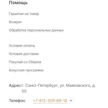
Помощь
Виктория Бузина
Гарантия на товар
Возврат
20 июля 2025
Благодарю за возможность получить
Обработка персональных данных
удовольствие от покупкок авторских
украшений, за профессиональную
Показать полностью
консультацию, за человеческое общение. Это
Условия оплаты
Отзыв Яндекс.Карты
магазин- праздник!
Условия доставки
Покупай со Сбером
Светлана Е.
Бонусная программа
17 июля 2025
в магазине на Большой Конюшенной
Адрес:
г. Санкт-Петербург, ул. Маяковского, д.
прекрасный выбор интересных необычных
50
украшений и отзывчивый и доброделвткотный
Показать полностью
персонал, спасибо!
Отзыв Яндекс.Карты
Телефон:
+7-812-309-89-18