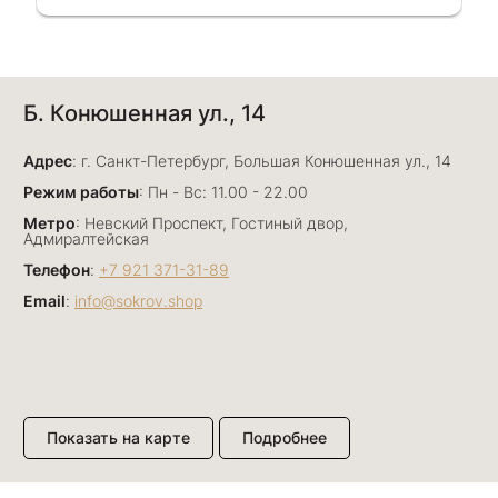
Однозначно вернёмся ещё раз❤️
Анна Джафарова
Б. Конюшенная ул., 14
29 июня
Отличный сервис! Прекрасные изделия: есть
Адрес
база, а есть совсем нетривиальные и даже
: г. Санкт-Петербург, Большая Конюшенная ул., 14
оригинальные. Спасибо сотрудникам за
Показать полностью
Режим работы
: Пн - Вс: 11.00 - 22.00
деликатность и грамотные советы в подборе.
Отзыв Яндекс.Карты
Метро
: Невский Проспект, Гостиный двор,
Буду рекомендовать))
Адмиралтейская
Телефон
:
+7 921 371-31-89
Email
:
info@sokrov.shop
Лизавета
27 июня
Были проездом, замечательные консультанты,
сервис на высоте
Отзыв Яндекс.Карты
Показать на карте
Подробнее