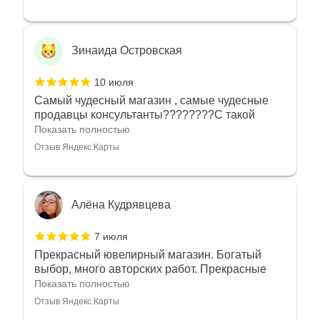
Зинаида Островская
10 июля
Самый чудесный магазин , самые чудесные
продавцы консультанты????????С такой
любовью рекомендовали и советовали нам
Показать полностью
украшения????????Спасибо большое за
Отзыв Яндекс.Карты
такое тепло???????? Крым ❤️
Алёна Кудрявцева
7 июля
Прекрасный ювелирный магазин. Богатый
выбор, много авторских работ. Прекрасные
консультанты. Отдельное спасибо Ирине,
Показать полностью
очень грамотный специалист, всё показала,
Отзыв Яндекс.Карты
рассказала и помогла подобрать кольца.