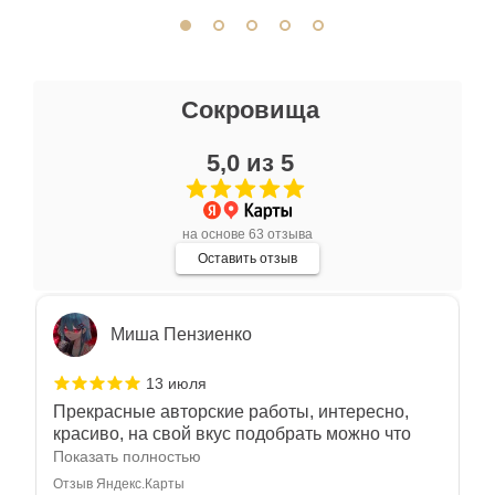
отличное. Всем доволен.
Отзыв Яндекс.Карты
Ксения Л.
Сокровища
17 июля
5,0 из 5
Очень большой выбор украшений! Каждое -
индивидуально и завораживает своей
красотой! Трудно не купить всё! Спасибо!
Показать полностью
на основе 63 отзыва
Отзыв Яндекс.Карты
Оставить отзыв
Миша Пензиенко
13 июля
Прекрасные авторские работы, интересно,
красиво, на свой вкус подобрать можно что
угодно
Показать полностью
Отзыв Яндекс.Карты