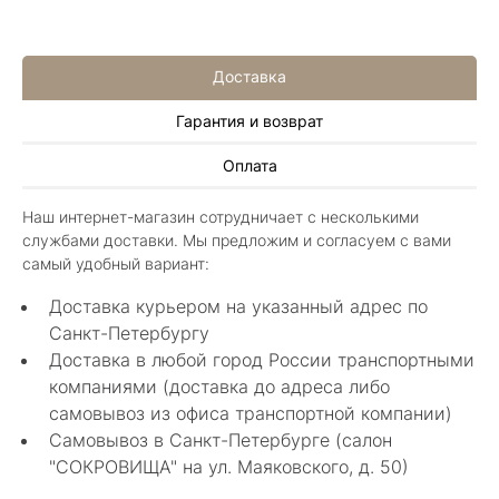
Доставка
Гарантия и возврат
Алла Майорова
Оплата
8 мая 2025
Классные изделия, оригинальные не похожие
Наш интернет-магазин сотрудничает с несколькими
в других магазинах. Сотрудники очень
службами доставки. Мы предложим и согласуем с вами
грамотные специалисты в своем деле помогли
Показать полностью
самый удобный вариант:
с выбором.
Отзыв Яндекс.Карты
Доставка курьером на указанный адрес по
Санкт-Петербургу
Доставка в любой город России транспортными
Нелли Г.
компаниями (доставка до адреса либо
самовывоз из офиса транспортной компании)
4 мая 2025
Самовывоз в Санкт-Петербурге (салон
Каждый раз бывая на Большой Конюшенной
"СОКРОВИЩА" на ул. Маяковского, д. 50)
12 в Санкт-Петербурге посещаю этот
уникальный салон-магазин.Индивидуальный
Показать полностью