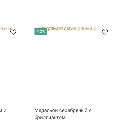
-10%
-
м и
Медальон серебряный с
По
бриллиантом
бр