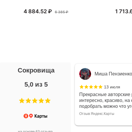
4 884.52 ₽
1 713.
6 385 ₽
Сокровища
я Л.
Миша Пензиенк
5,0 из 5
7 июля
13 июля
ой выбор украшений!
Прекрасные авторские 
дивидуально и завораживает
интересно, красиво, на 
ой! Трудно не купить всё!
подобрать можно что у
Отзыв Яндекс.Карты
арты
на основе 63 отзыва