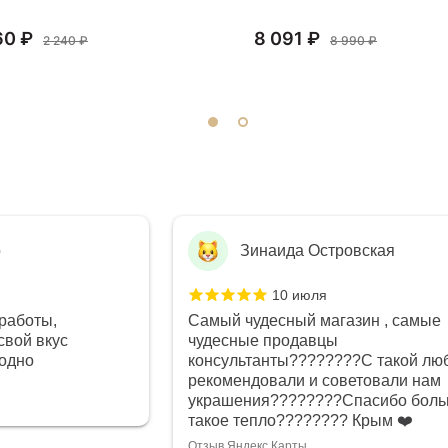
60 ₽
8 091 ₽
2 240 ₽
8 990 ₽
о
Зинаида Островская
10 июля
работы,
Самый чудесный магазин , самые
свой вкус
чудесные продавцы
годно
консультанты????????С такой лю
рекомендовали и советовали нам
украшения????????Спасибо боль
такое тепло???????? Крым ❤️
Отзыв Яндекс.Карты