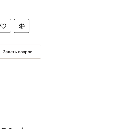
Задать вопрос
нит,,,,,,,,,1,