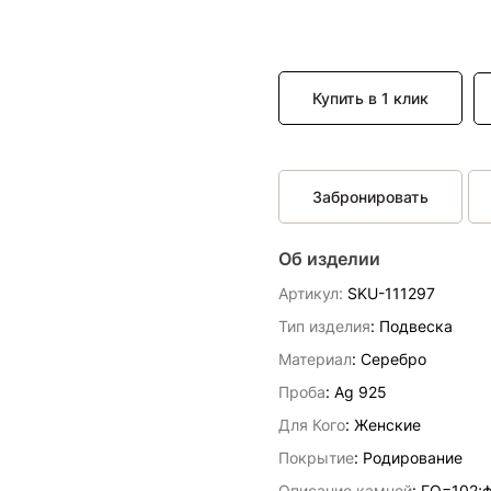
Купить в 1 клик
Забронировать
Об изделии
Артикул:
SKU-111297
Тип изделия
: Подвескa
Материал
: Серебро
Проба
: Ag 925
Для Кого
: Женские
Покрытие
: Родирование
Описание камней
:
ГО=102;фиа