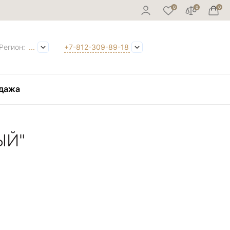
Регион:
...
+7-812-309-89-18
дажа
ЫЙ"