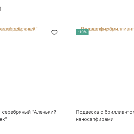
я
-10%
 серебряный "Аленький
Подвеска с бриллианто
ек"
наносапфирами