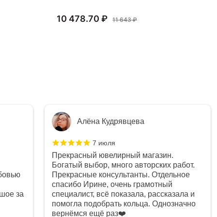
10 478.70 ₽
6 
11 643 ₽
Алёна Кудрявцева
7 июля
Прекрасный ювелирный магазин.
Богатый выбор, много авторских работ.
бовью
Прекрасные консультанты. Отдельное
спасибо Ирине, очень грамотный
шое за
специалист, всё показала, рассказала и
помогла подобрать кольца. Однозначно
вернёмся ещё раз❤️