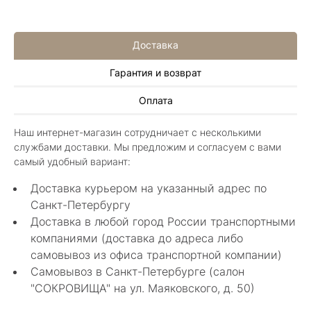
Доставка
Гарантия и возврат
Алла Майорова
Оплата
8 мая 2025
Классные изделия, оригинальные не похожие
Наш интернет-магазин сотрудничает с несколькими
в других магазинах. Сотрудники очень
службами доставки. Мы предложим и согласуем с вами
грамотные специалисты в своем деле помогли
Показать полностью
самый удобный вариант:
с выбором.
Отзыв Яндекс.Карты
Доставка курьером на указанный адрес по
Санкт-Петербургу
Доставка в любой город России транспортными
Нелли Г.
компаниями (доставка до адреса либо
самовывоз из офиса транспортной компании)
4 мая 2025
Самовывоз в Санкт-Петербурге (салон
Каждый раз бывая на Большой Конюшенной
"СОКРОВИЩА" на ул. Маяковского, д. 50)
12 в Санкт-Петербурге посещаю этот
уникальный салон-магазин.Индивидуальный
Показать полностью