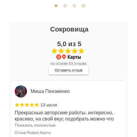
Отзыв Яндекс.Карты
Ксения Л.
Сокровища
17 июля
5,0 из 5
Очень большой выбор украшений! Каждое -
индивидуально и завораживает своей
красотой! Трудно не купить всё! Спасибо!
Показать полностью
на основе 63 отзыва
Отзыв Яндекс.Карты
Оставить отзыв
Миша Пензиенко
13 июля
Прекрасные авторские работы, интересно,
красиво, на свой вкус подобрать можно что
угодно
Показать полностью
Отзыв Яндекс.Карты