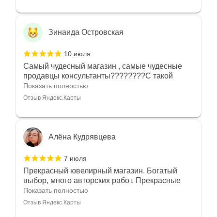
Зинаида Островская
10 июля
Самый чудесный магазин , самые чудесные
продавцы консультанты????????С такой
любовью рекомендовали и советовали нам
Показать полностью
украшения????????Спасибо большое за
Отзыв Яндекс.Карты
такое тепло???????? Крым ❤️
Алёна Кудрявцева
7 июля
Прекрасный ювелирный магазин. Богатый
выбор, много авторских работ. Прекрасные
консультанты. Отдельное спасибо Ирине,
Показать полностью
очень грамотный специалист, всё показала,
Отзыв Яндекс.Карты
рассказала и помогла подобрать кольца.