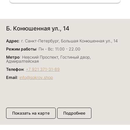
Однозначно вернёмся ещё раз❤️
Анна Джафарова
Б. Конюшенная ул., 14
29 июня
Отличный сервис! Прекрасные изделия: есть
Адрес
база, а есть совсем нетривиальные и даже
: г. Санкт-Петербург, Большая Конюшенная ул., 14
оригинальные. Спасибо сотрудникам за
Показать полностью
Режим работы
: Пн - Вс: 11.00 - 22.00
деликатность и грамотные советы в подборе.
Отзыв Яндекс.Карты
Метро
: Невский Проспект, Гостиный двор,
Буду рекомендовать))
Адмиралтейская
Телефон
:
+7 921 371-31-89
Email
:
info@sokrov.shop
Лизавета
27 июня
Были проездом, замечательные консультанты,
сервис на высоте
Отзыв Яндекс.Карты
Показать на карте
Подробнее