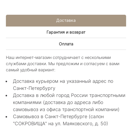
Доставка
Гарантия и возврат
Иван Еремеев
Оплата
3 июня 2025
Шикарный магазин, огромный ассортимент не
Наш интернет-магазин сотрудничает с несколькими
только ювелирных изделий. Продавцы
службами доставки. Мы предложим и согласуем с вами
шикарные, спасибо!
Показать полностью
самый удобный вариант:
Отзыв Яндекс.Карты
Доставка курьером на указанный адрес по
Санкт-Петербургу
Доставка в любой город России транспортными
Алла Майорова
компаниями (доставка до адреса либо
самовывоз из офиса транспортной компании)
8 мая 2025
Самовывоз в Санкт-Петербурге (салон
Классные изделия, оригинальные не похожие
"СОКРОВИЩА" на ул. Маяковского, д. 50)
в других магазинах. Сотрудники очень
грамотные специалисты в своем деле помогли
Показать полностью