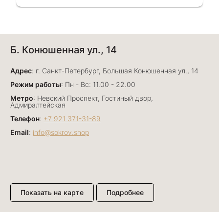
Алёна Кудрявцева
Б. Конюшенная ул., 14
7 июля
Прекрасный ювелирный магазин. Богатый
Адрес
выбор, много авторских работ. Прекрасные
: г. Санкт-Петербург, Большая Конюшенная ул., 14
консультанты. Отдельное спасибо Ирине,
Показать полностью
Режим работы
: Пн - Вс: 11.00 - 22.00
очень грамотный специалист, всё показала,
Отзыв Яндекс.Карты
Метро
: Невский Проспект, Гостиный двор,
рассказала и помогла подобрать кольца.
Адмиралтейская
Однозначно вернёмся ещё раз❤️
Телефон
:
+7 921 371-31-89
Email
:
info@sokrov.shop
Анна Джафарова
29 июня
Отличный сервис! Прекрасные изделия: есть
база, а есть совсем нетривиальные и даже
оригинальные. Спасибо сотрудникам за
Показать полностью
Показать на карте
Подробнее
деликатность и грамотные советы в подборе.
Отзыв Яндекс.Карты
Буду рекомендовать))