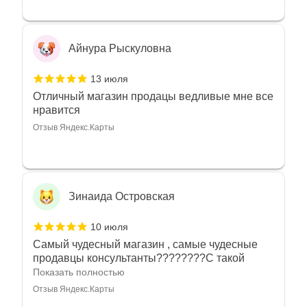
Айнура Рыскуловна
13 июля
Отличный магазин продацы ведливые мне все
нравится
Отзыв Яндекс.Карты
Зинаида Островская
10 июля
Самый чудесный магазин , самые чудесные
продавцы консультанты????????С такой
любовью рекомендовали и советовали нам
Показать полностью
украшения????????Спасибо большое за
Отзыв Яндекс.Карты
такое тепло???????? Крым ❤️