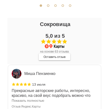
отличное. Всем доволен.
Отзыв Яндекс.Карты
Ксения Л.
Сокровища
17 июля
5,0 из 5
Очень большой выбор украшений! Каждое -
индивидуально и завораживает своей
красотой! Трудно не купить всё! Спасибо!
Показать полностью
на основе 63 отзыва
Отзыв Яндекс.Карты
Оставить отзыв
Миша Пензиенко
13 июля
Прекрасные авторские работы, интересно,
красиво, на свой вкус подобрать можно что
угодно
Показать полностью
Отзыв Яндекс.Карты