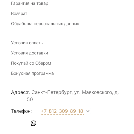
наталья н.
Гарантия на товар
Возврат
27 июля 2025
Замечательный магазин, отличные продавцы,
Обработка персональных данных
бесподобный ассортимент ! Рекомендую
Отзыв Яндекс.Карты
Условия оплаты
Условия доставки
Покупай со Сбером
Виктория Бузина
Бонусная программа
20 июля 2025
Благодарю за возможность получить
Адрес:
г. Санкт-Петербург, ул. Маяковского, д.
удовольствие от покупкок авторских
50
украшений, за профессиональную
Показать полностью
консультацию, за человеческое общение. Это
Отзыв Яндекс.Карты
Телефон:
+7-812-309-89-18
магазин- праздник!
Светлана Е.