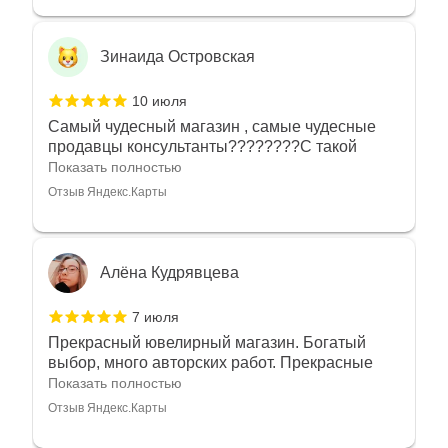
Зинаида Островская
10 июля
Самый чудесный магазин , самые чудесные
продавцы консультанты????????С такой
любовью рекомендовали и советовали нам
Показать полностью
украшения????????Спасибо большое за
Отзыв Яндекс.Карты
такое тепло???????? Крым ❤️
Алёна Кудрявцева
7 июля
Прекрасный ювелирный магазин. Богатый
выбор, много авторских работ. Прекрасные
консультанты. Отдельное спасибо Ирине,
Показать полностью
очень грамотный специалист, всё показала,
Отзыв Яндекс.Карты
рассказала и помогла подобрать кольца.
Однозначно вернёмся ещё раз❤️