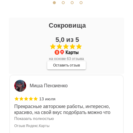
Ксения Л.
Сокровища
17 июля
5,0 из 5
Очень большой выбор украшений! Каждое -
индивидуально и завораживает своей
красотой! Трудно не купить всё! Спасибо!
Показать полностью
на основе 63 отзыва
Отзыв Яндекс.Карты
Оставить отзыв
Миша Пензиенко
13 июля
Прекрасные авторские работы, интересно,
красиво, на свой вкус подобрать можно что
угодно
Показать полностью
Отзыв Яндекс.Карты