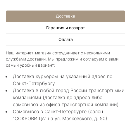
Доставка
Гарантия и возврат
Алла Майорова
Оплата
8 мая 2025
Классные изделия, оригинальные не похожие
Наш интернет-магазин сотрудничает с несколькими
в других магазинах. Сотрудники очень
службами доставки. Мы предложим и согласуем с вами
грамотные специалисты в своем деле помогли
Показать полностью
самый удобный вариант:
с выбором.
Отзыв Яндекс.Карты
Доставка курьером на указанный адрес по
Санкт-Петербургу
Доставка в любой город России транспортными
Нелли Г.
компаниями (доставка до адреса либо
самовывоз из офиса транспортной компании)
4 мая 2025
Самовывоз в Санкт-Петербурге (салон
Каждый раз бывая на Большой Конюшенной
"СОКРОВИЩА" на ул. Маяковского, д. 50)
12 в Санкт-Петербурге посещаю этот
уникальный салон-магазин.Индивидуальный
Показать полностью