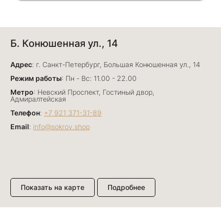
Анна Джафарова
Б. Конюшенная ул., 14
29 июня
Отличный сервис! Прекрасные изделия: есть
Адрес
база, а есть совсем нетривиальные и даже
: г. Санкт-Петербург, Большая Конюшенная ул., 14
оригинальные. Спасибо сотрудникам за
Показать полностью
Режим работы
: Пн - Вс: 11.00 - 22.00
деликатность и грамотные советы в подборе.
Отзыв Яндекс.Карты
Метро
: Невский Проспект, Гостиный двор,
Буду рекомендовать))
Адмиралтейская
Телефон
:
+7 921 371-31-89
Email
:
info@sokrov.shop
Лизавета
27 июня
Были проездом, замечательные консультанты,
сервис на высоте
Отзыв Яндекс.Карты
Показать на карте
Подробнее