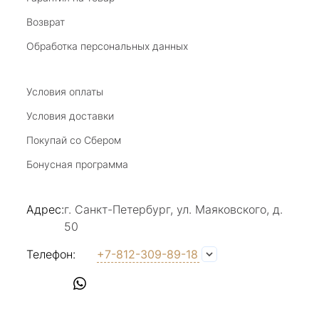
Возврат
20 июля 2025
Благодарю за возможность получить
Обработка персональных данных
удовольствие от покупкок авторских
украшений, за профессиональную
Показать полностью
консультацию, за человеческое общение. Это
Условия оплаты
Отзыв Яндекс.Карты
магазин- праздник!
Условия доставки
Покупай со Сбером
Светлана Е.
Бонусная программа
17 июля 2025
в магазине на Большой Конюшенной
Адрес:
г. Санкт-Петербург, ул. Маяковского, д.
прекрасный выбор интересных необычных
50
украшений и отзывчивый и доброделвткотный
Показать полностью
персонал, спасибо!
Отзыв Яндекс.Карты
Телефон:
+7-812-309-89-18
Наталья Вишневская