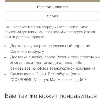
Гарантия и возврат
Алла Майорова
Оплата
8 мая 2025
Классные изделия, оригинальные не похожие
Наш интернет-магазин сотрудничает с несколькими
в других магазинах. Сотрудники очень
службами доставки. Мы предложим и согласуем с вами
грамотные специалисты в своем деле помогли
Показать полностью
самый удобный вариант:
с выбором.
Отзыв Яндекс.Карты
Доставка курьером на указанный адрес по
Санкт-Петербургу
Доставка в любой город России транспортными
Нелли Г.
компаниями (доставка до адреса либо
самовывоз из офиса транспортной компании)
4 мая 2025
Самовывоз в Санкт-Петербурге (салон
Каждый раз бывая на Большой Конюшенной
"СОКРОВИЩА" на ул. Маяковского, д. 50)
12 в Санкт-Петербурге посещаю этот
уникальный салон-магазин.Индивидуальный
Показать полностью
гид по стилю и персональные " ювелирные
Отзыв Яндекс.Карты
Вам так же может понравиться
феи-специалисты" помогут определиться с
выбором ! Украшения из этого бутика
неповторимы , всегда становятся самыми