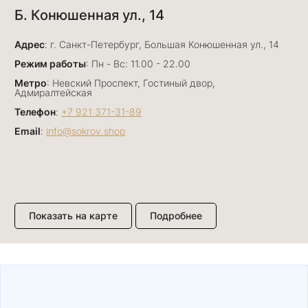
Б. Конюшенная ул., 14
29 июня
Отличный сервис! Прекрасные изделия: есть
Адрес
база, а есть совсем нетривиальные и даже
: г. Санкт-Петербург, Большая Конюшенная ул., 14
оригинальные. Спасибо сотрудникам за
Показать полностью
Режим работы
: Пн - Вс: 11.00 - 22.00
деликатность и грамотные советы в подборе.
Отзыв Яндекс.Карты
Метро
: Невский Проспект, Гостиный двор,
Буду рекомендовать))
Адмиралтейская
Телефон
:
+7 921 371-31-89
Email
:
info@sokrov.shop
Лизавета
27 июня
Были проездом, замечательные консультанты,
сервис на высоте
Отзыв Яндекс.Карты
Показать на карте
Подробнее
Павел К.