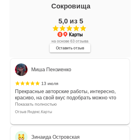
Ксения Л.
Сокровища
17 июля
5,0 из 5
Очень большой выбор украшений! Каждое -
индивидуально и завораживает своей
красотой! Трудно не купить всё! Спасибо!
Показать полностью
на основе 63 отзыва
Отзыв Яндекс.Карты
Оставить отзыв
Миша Пензиенко
13 июля
Прекрасные авторские работы, интересно,
красиво, на свой вкус подобрать можно что
угодно
Показать полностью
Отзыв Яндекс.Карты
Зинаида Островская