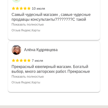
10 июля
Самый чудесный магазин , самые чудесные
продавцы консультанты????????С такой
любовью рекомендовали и советовали нам
Показать полностью
украшения????????Спасибо большое за
Отзыв Яндекс.Карты
такое тепло???????? Крым ❤️
Алёна Кудрявцева
7 июля
Прекрасный ювелирный магазин. Богатый
выбор, много авторских работ. Прекрасные
консультанты. Отдельное спасибо Ирине,
Показать полностью
очень грамотный специалист, всё показала,
Отзыв Яндекс.Карты
рассказала и помогла подобрать кольца.
Однозначно вернёмся ещё раз❤️
Анна Джафарова