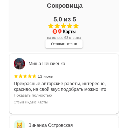
Ксения Л.
Сокровища
17 июля
5,0 из 5
Очень большой выбор украшений! Каждое -
индивидуально и завораживает своей
красотой! Трудно не купить всё! Спасибо!
Показать полностью
на основе 63 отзыва
Отзыв Яндекс.Карты
Оставить отзыв
Миша Пензиенко
13 июля
Прекрасные авторские работы, интересно,
красиво, на свой вкус подобрать можно что
угодно
Показать полностью
Отзыв Яндекс.Карты
Зинаида Островская