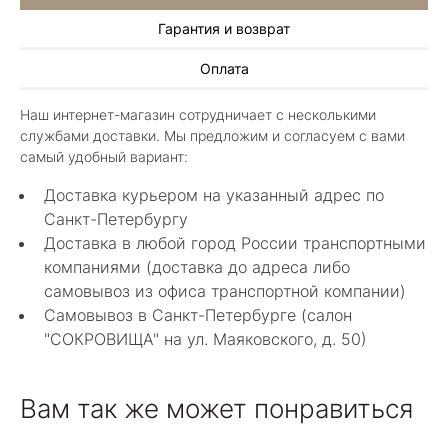
Гарантия и возврат
Алла Майорова
Оплата
8 мая 2025
Классные изделия, оригинальные не похожие
Наш интернет-магазин сотрудничает с несколькими
в других магазинах. Сотрудники очень
службами доставки. Мы предложим и согласуем с вами
грамотные специалисты в своем деле помогли
Показать полностью
самый удобный вариант:
с выбором.
Отзыв Яндекс.Карты
Доставка курьером на указанный адрес по
Санкт-Петербургу
Доставка в любой город России транспортными
Нелли Г.
компаниями (доставка до адреса либо
самовывоз из офиса транспортной компании)
4 мая 2025
Самовывоз в Санкт-Петербурге (салон
Каждый раз бывая на Большой Конюшенной
"СОКРОВИЩА" на ул. Маяковского, д. 50)
12 в Санкт-Петербурге посещаю этот
уникальный салон-магазин.Индивидуальный
Показать полностью
гид по стилю и персональные " ювелирные
Отзыв Яндекс.Карты
Вам так же может понравиться
феи-специалисты" помогут определиться с
выбором ! Украшения из этого бутика
неповторимы , всегда становятся самыми