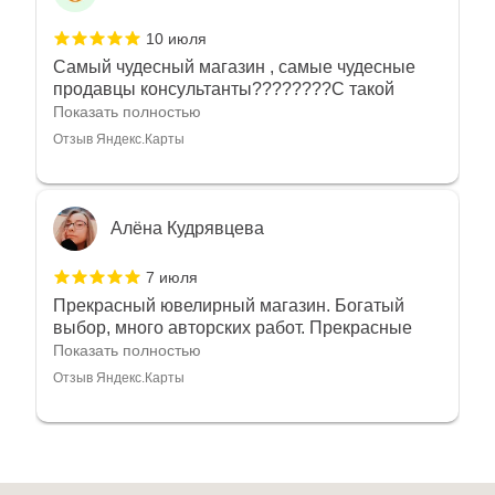
10 июля
Самый чудесный магазин , самые чудесные
продавцы консультанты????????С такой
любовью рекомендовали и советовали нам
Показать полностью
украшения????????Спасибо большое за
Отзыв Яндекс.Карты
такое тепло???????? Крым ❤️
Алёна Кудрявцева
7 июля
Прекрасный ювелирный магазин. Богатый
выбор, много авторских работ. Прекрасные
консультанты. Отдельное спасибо Ирине,
Показать полностью
очень грамотный специалист, всё показала,
Отзыв Яндекс.Карты
рассказала и помогла подобрать кольца.
Однозначно вернёмся ещё раз❤️
Анна Джафарова