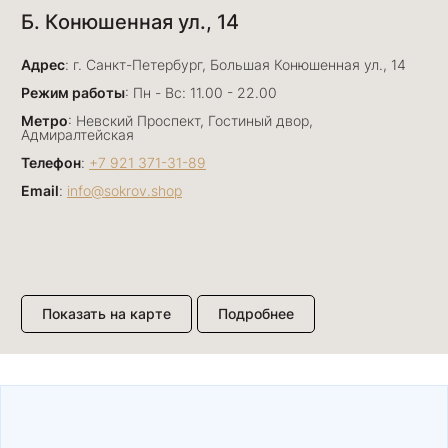
Б. Конюшенная ул., 14
29 июня
Отличный сервис! Прекрасные изделия: есть
Адрес
база, а есть совсем нетривиальные и даже
: г. Санкт-Петербург, Большая Конюшенная ул., 14
оригинальные. Спасибо сотрудникам за
Показать полностью
Режим работы
: Пн - Вс: 11.00 - 22.00
деликатность и грамотные советы в подборе.
Отзыв Яндекс.Карты
Метро
: Невский Проспект, Гостиный двор,
Буду рекомендовать))
Адмиралтейская
Телефон
:
+7 921 371-31-89
Email
:
info@sokrov.shop
Лизавета
27 июня
Были проездом, замечательные консультанты,
сервис на высоте
Отзыв Яндекс.Карты
Показать на карте
Подробнее
Павел К.