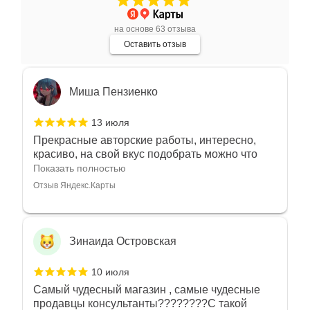
индивидуально и завораживает своей
красотой! Трудно не купить всё! Спасибо!
Показать полностью
на основе 63 отзыва
Отзыв Яндекс.Карты
Оставить отзыв
Миша Пензиенко
13 июля
Прекрасные авторские работы, интересно,
красиво, на свой вкус подобрать можно что
угодно
Показать полностью
Отзыв Яндекс.Карты
Зинаида Островская
10 июля
Самый чудесный магазин , самые чудесные
продавцы консультанты????????С такой