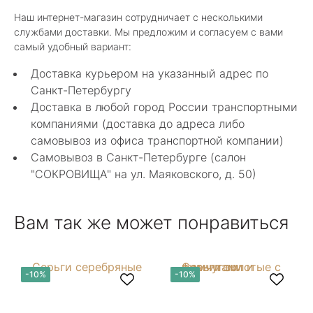
Классные изделия, оригинальные не похожие
Наш интернет-магазин сотрудничает с несколькими
в других магазинах. Сотрудники очень
службами доставки. Мы предложим и согласуем с вами
грамотные специалисты в своем деле помогли
Показать полностью
самый удобный вариант:
с выбором.
Отзыв Яндекс.Карты
Доставка курьером на указанный адрес по
Санкт-Петербургу
Доставка в любой город России транспортными
Нелли Г.
компаниями (доставка до адреса либо
самовывоз из офиса транспортной компании)
4 мая 2025
Самовывоз в Санкт-Петербурге (салон
Каждый раз бывая на Большой Конюшенной
"СОКРОВИЩА" на ул. Маяковского, д. 50)
12 в Санкт-Петербурге посещаю этот
уникальный салон-магазин.Индивидуальный
Показать полностью
гид по стилю и персональные " ювелирные
Отзыв Яндекс.Карты
Вам так же может понравиться
феи-специалисты" помогут определиться с
выбором ! Украшения из этого бутика
неповторимы , всегда становятся самыми
любимыми и носимыми! Спасибо Вам за
arcobaleno04
-10%
-10%
красоту !! Рекомендую к посещению
непременно!!!!
27 декабря 2024