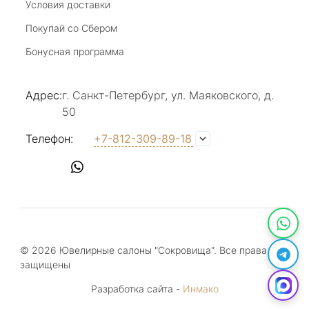
Условия доставки
Покупай со Сбером
Светлана Е.
Бонусная программа
17 июля 2025
в магазине на Большой Конюшенной
Адрес:
г. Санкт-Петербург, ул. Маяковского, д.
прекрасный выбор интересных необычных
50
украшений и отзывчивый и доброделвткотный
Показать полностью
персонал, спасибо!
Отзыв Яндекс.Карты
Телефон:
+7-812-309-89-18
Наталья Вишневская
17 июля 2025
Прекрасное место в центре города (на
большой конюшной), здесь каждый найдет
© 2026 Ювелирные салоны "Сокровища". Все права
украшение по своему вкусу. Консультанты-
Показать полностью
защищены
продавцы доброжелательны и грамотны,
Отзыв Яндекс.Карты
всегда помогут , подскажут, сориентируют.
Разработка сайта -
Инмако
Обязательно посетите этот магазин и Вы не