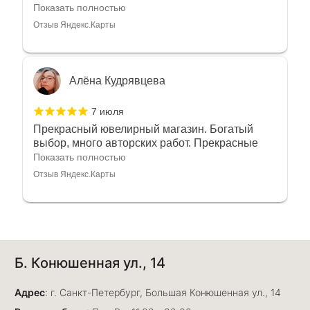
любовью рекомендовали и советовали нам
Показать полностью
украшения????????Спасибо большое за
Отзыв Яндекс.Карты
такое тепло???????? Крым ❤️
Алёна Кудрявцева
7 июля
Прекрасный ювелирный магазин. Богатый
выбор, много авторских работ. Прекрасные
консультанты. Отдельное спасибо Ирине,
Показать полностью
очень грамотный специалист, всё показала,
Отзыв Яндекс.Карты
рассказала и помогла подобрать кольца.
Однозначно вернёмся ещё раз❤️
Анна Джафарова
Б. Конюшенная ул., 14
29 июня
Отличный сервис! Прекрасные изделия: есть
Адрес
база, а есть совсем нетривиальные и даже
: г. Санкт-Петербург, Большая Конюшенная ул., 14
оригинальные. Спасибо сотрудникам за
Показать полностью