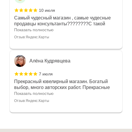
10 июля
Самый чудесный магазин , самые чудесные
продавцы консультанты????????С такой
любовью рекомендовали и советовали нам
Показать полностью
украшения????????Спасибо большое за
Отзыв Яндекс.Карты
такое тепло???????? Крым ❤️
Алёна Кудрявцева
7 июля
Прекрасный ювелирный магазин. Богатый
выбор, много авторских работ. Прекрасные
консультанты. Отдельное спасибо Ирине,
Показать полностью
очень грамотный специалист, всё показала,
Отзыв Яндекс.Карты
рассказала и помогла подобрать кольца.
Однозначно вернёмся ещё раз❤️
Анна Джафарова