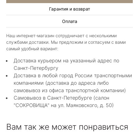
Гарантия и возврат
Алла Майорова
Оплата
8 мая 2025
Классные изделия, оригинальные не похожие
Наш интернет-магазин сотрудничает с несколькими
в других магазинах. Сотрудники очень
службами доставки. Мы предложим и согласуем с вами
грамотные специалисты в своем деле помогли
Показать полностью
самый удобный вариант:
с выбором.
Отзыв Яндекс.Карты
Доставка курьером на указанный адрес по
Санкт-Петербургу
Доставка в любой город России транспортными
Нелли Г.
компаниями (доставка до адреса либо
самовывоз из офиса транспортной компании)
4 мая 2025
Самовывоз в Санкт-Петербурге (салон
Каждый раз бывая на Большой Конюшенной
"СОКРОВИЩА" на ул. Маяковского, д. 50)
12 в Санкт-Петербурге посещаю этот
уникальный салон-магазин.Индивидуальный
Показать полностью
гид по стилю и персональные " ювелирные
Отзыв Яндекс.Карты
Вам так же может понравиться
феи-специалисты" помогут определиться с
выбором ! Украшения из этого бутика
неповторимы , всегда становятся самыми