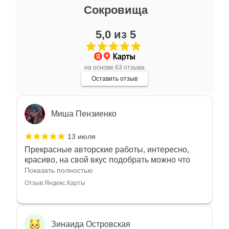
Ксения Л.
Сокровища
17 июля
5,0 из 5
Очень большой выбор украшений! Каждое -
индивидуально и завораживает своей
красотой! Трудно не купить всё! Спасибо!
Показать полностью
на основе 63 отзыва
Отзыв Яндекс.Карты
Оставить отзыв
Миша Пензиенко
13 июля
Прекрасные авторские работы, интересно,
красиво, на свой вкус подобрать можно что
угодно
Показать полностью
Отзыв Яндекс.Карты
Зинаида Островская