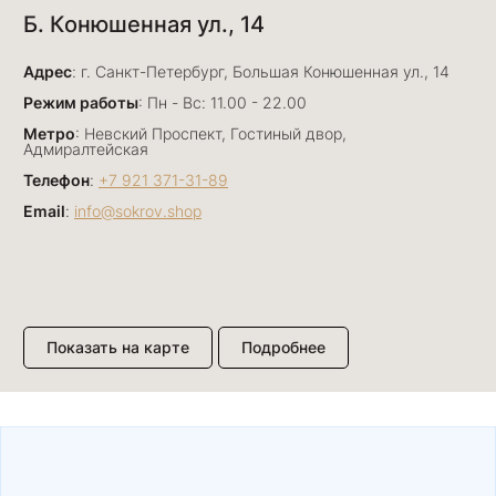
Б. Конюшенная ул., 14
29 июня
Отличный сервис! Прекрасные изделия: есть
Адрес
база, а есть совсем нетривиальные и даже
: г. Санкт-Петербург, Большая Конюшенная ул., 14
оригинальные. Спасибо сотрудникам за
Показать полностью
Режим работы
: Пн - Вс: 11.00 - 22.00
деликатность и грамотные советы в подборе.
Отзыв Яндекс.Карты
Метро
: Невский Проспект, Гостиный двор,
Буду рекомендовать))
Адмиралтейская
Телефон
:
+7 921 371-31-89
Email
:
info@sokrov.shop
Лизавета
27 июня
Были проездом, замечательные консультанты,
сервис на высоте
Отзыв Яндекс.Карты
Показать на карте
Подробнее
Павел К.