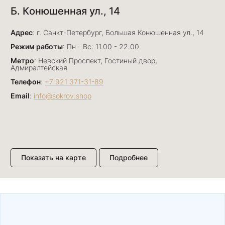
Б. Конюшенная ул., 14
29 июня
Отличный сервис! Прекрасные изделия: есть
Адрес
база, а есть совсем нетривиальные и даже
: г. Санкт-Петербург, Большая Конюшенная ул., 14
оригинальные. Спасибо сотрудникам за
Показать полностью
Режим работы
: Пн - Вс: 11.00 - 22.00
деликатность и грамотные советы в подборе.
Отзыв Яндекс.Карты
Метро
: Невский Проспект, Гостиный двор,
Буду рекомендовать))
Адмиралтейская
Телефон
:
+7 921 371-31-89
Email
:
info@sokrov.shop
Лизавета
27 июня
Были проездом, замечательные консультанты,
сервис на высоте
Отзыв Яндекс.Карты
Показать на карте
Подробнее
Павел К.