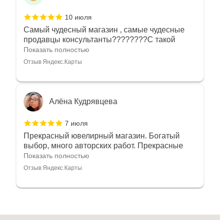
10 июля
Самый чудесный магазин , самые чудесные
продавцы консультанты????????С такой
любовью рекомендовали и советовали нам
Показать полностью
украшения????????Спасибо большое за
Отзыв Яндекс.Карты
такое тепло???????? Крым ❤️
Алёна Кудрявцева
7 июля
Прекрасный ювелирный магазин. Богатый
выбор, много авторских работ. Прекрасные
консультанты. Отдельное спасибо Ирине,
Показать полностью
очень грамотный специалист, всё показала,
Отзыв Яндекс.Карты
рассказала и помогла подобрать кольца.
Однозначно вернёмся ещё раз❤️
Анна Джафарова