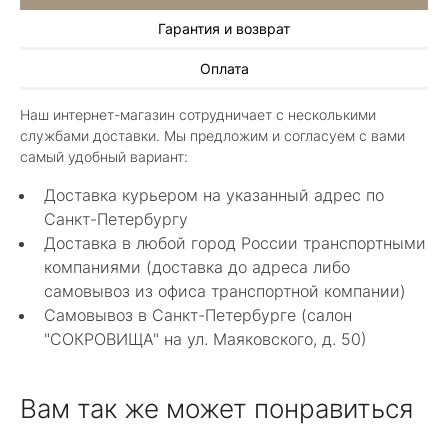
Гарантия и возврат
Алла Майорова
Оплата
8 мая 2025
Классные изделия, оригинальные не похожие
Наш интернет-магазин сотрудничает с несколькими
в других магазинах. Сотрудники очень
службами доставки. Мы предложим и согласуем с вами
грамотные специалисты в своем деле помогли
Показать полностью
самый удобный вариант:
с выбором.
Отзыв Яндекс.Карты
Доставка курьером на указанный адрес по
Санкт-Петербургу
Доставка в любой город России транспортными
Нелли Г.
компаниями (доставка до адреса либо
самовывоз из офиса транспортной компании)
4 мая 2025
Самовывоз в Санкт-Петербурге (салон
Каждый раз бывая на Большой Конюшенной
"СОКРОВИЩА" на ул. Маяковского, д. 50)
12 в Санкт-Петербурге посещаю этот
уникальный салон-магазин.Индивидуальный
Показать полностью
гид по стилю и персональные " ювелирные
Отзыв Яндекс.Карты
Вам так же может понравиться
феи-специалисты" помогут определиться с
выбором ! Украшения из этого бутика
неповторимы , всегда становятся самыми