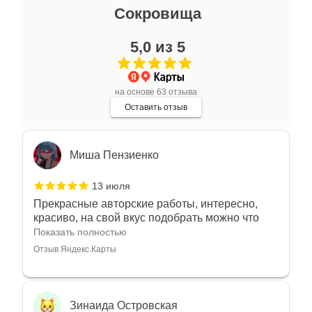
Ксения Л.
Сокровища
17 июля
5,0 из 5
Очень большой выбор украшений! Каждое -
индивидуально и завораживает своей
красотой! Трудно не купить всё! Спасибо!
Показать полностью
на основе 63 отзыва
Отзыв Яндекс.Карты
Оставить отзыв
Миша Пензиенко
13 июля
Прекрасные авторские работы, интересно,
красиво, на свой вкус подобрать можно что
угодно
Показать полностью
Отзыв Яндекс.Карты
Зинаида Островская