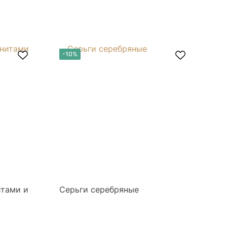
-10%
-
итами и
Серьги серебряные
Се
бр