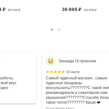
4 ₽
36 666 ₽
65 120 ₽
40 740 ₽
о
Зинаида Островская
10 июля
работы,
Самый чудесный магазин , самые
свой вкус
чудесные продавцы
годно
консультанты????????С такой лю
рекомендовали и советовали нам
украшения????????Спасибо боль
такое тепло???????? Крым ❤️
Отзыв Яндекс.Карты