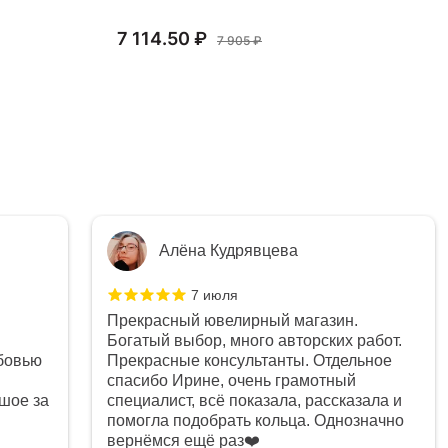
7 114.50 ₽
17
7 905 ₽
Алёна Кудрявцева
7 июля
Прекрасный ювелирный магазин.
Богатый выбор, много авторских работ.
бовью
Прекрасные консультанты. Отдельное
спасибо Ирине, очень грамотный
шое за
специалист, всё показала, рассказала и
помогла подобрать кольца. Однозначно
вернёмся ещё раз❤️