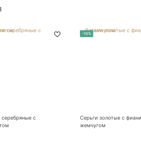
я
-10%
 серебряные с
Серьги золотые с фиан
том
жемчугом