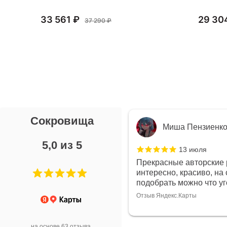
33 561 ₽
29 30
37 290 ₽
Сокровища
я Л.
Миша Пензиенк
5,0 из 5
7 июля
13 июля
ой выбор украшений!
Прекрасные авторские 
дивидуально и завораживает
интересно, красиво, на 
ой! Трудно не купить всё!
подобрать можно что у
Отзыв Яндекс.Карты
арты
на основе 63 отзыва