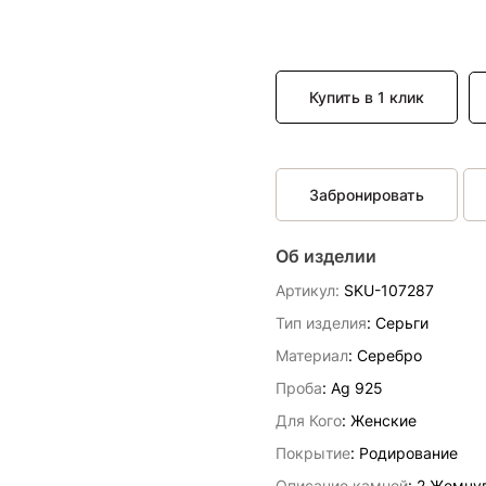
Купить в 1 клик
Забронировать
Об изделии
Артикул:
SKU-107287
Тип изделия
: Серьги
Материал
: Серебро
Проба
: Ag 925
Для Кого
: Женские
Покрытие
: Родирование
Описание камней
:
2 Жемчуг