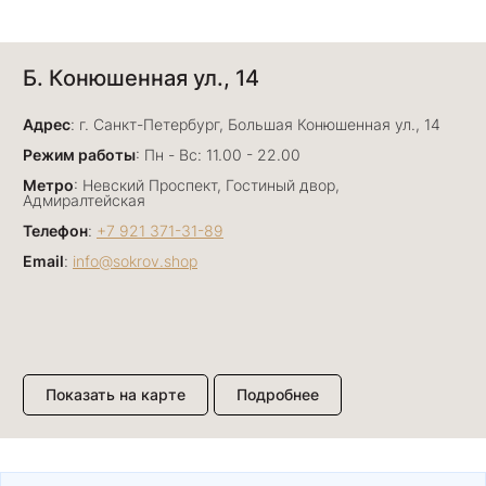
Анна Джафарова
Б. Конюшенная ул., 14
29 июня
Отличный сервис! Прекрасные изделия: есть
Адрес
база, а есть совсем нетривиальные и даже
: г. Санкт-Петербург, Большая Конюшенная ул., 14
оригинальные. Спасибо сотрудникам за
Показать полностью
Режим работы
: Пн - Вс: 11.00 - 22.00
деликатность и грамотные советы в подборе.
Отзыв Яндекс.Карты
Метро
: Невский Проспект, Гостиный двор,
Буду рекомендовать))
Адмиралтейская
Телефон
:
+7 921 371-31-89
Email
:
info@sokrov.shop
Лизавета
27 июня
Были проездом, замечательные консультанты,
сервис на высоте
Отзыв Яндекс.Карты
Показать на карте
Подробнее