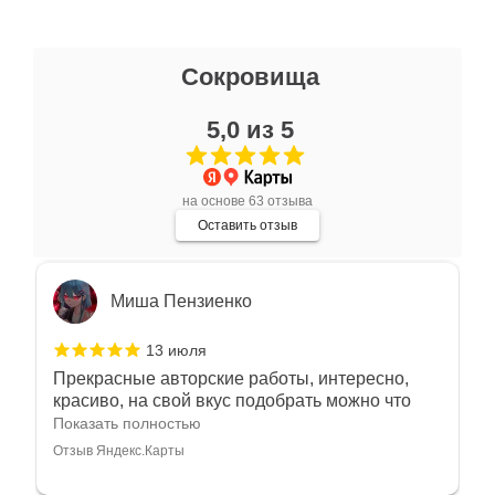
Ксения Л.
Сокровища
17 июля
5,0 из 5
Очень большой выбор украшений! Каждое -
индивидуально и завораживает своей
красотой! Трудно не купить всё! Спасибо!
Показать полностью
на основе 63 отзыва
Отзыв Яндекс.Карты
Оставить отзыв
Миша Пензиенко
13 июля
Прекрасные авторские работы, интересно,
красиво, на свой вкус подобрать можно что
угодно
Показать полностью
Отзыв Яндекс.Карты