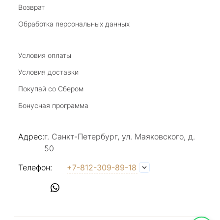
Возврат
20 июля 2025
Благодарю за возможность получить
Обработка персональных данных
удовольствие от покупкок авторских
украшений, за профессиональную
Показать полностью
консультацию, за человеческое общение. Это
Условия оплаты
Отзыв Яндекс.Карты
магазин- праздник!
Условия доставки
Покупай со Сбером
Светлана Е.
Бонусная программа
17 июля 2025
в магазине на Большой Конюшенной
Адрес:
г. Санкт-Петербург, ул. Маяковского, д.
прекрасный выбор интересных необычных
50
украшений и отзывчивый и доброделвткотный
Показать полностью
персонал, спасибо!
Отзыв Яндекс.Карты
Телефон:
+7-812-309-89-18
Наталья Вишневская