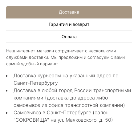
Доставка
Гарантия и возврат
Алла Майорова
Оплата
8 мая 2025
Классные изделия, оригинальные не похожие
Наш интернет-магазин сотрудничает с несколькими
в других магазинах. Сотрудники очень
службами доставки. Мы предложим и согласуем с вами
грамотные специалисты в своем деле помогли
Показать полностью
самый удобный вариант:
с выбором.
Отзыв Яндекс.Карты
Доставка курьером на указанный адрес по
Санкт-Петербургу
Доставка в любой город России транспортными
Нелли Г.
компаниями (доставка до адреса либо
самовывоз из офиса транспортной компании)
4 мая 2025
Самовывоз в Санкт-Петербурге (салон
Каждый раз бывая на Большой Конюшенной
"СОКРОВИЩА" на ул. Маяковского, д. 50)
12 в Санкт-Петербурге посещаю этот
уникальный салон-магазин.Индивидуальный
Показать полностью
гид по стилю и персональные " ювелирные
Отзыв Яндекс.Карты