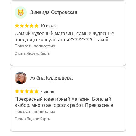
Зинаида Островская
10 июля
Самый чудесный магазин , самые чудесные
продавцы консультанты????????С такой
любовью рекомендовали и советовали нам
Показать полностью
украшения????????Спасибо большое за
Отзыв Яндекс.Карты
такое тепло???????? Крым ❤️
Алёна Кудрявцева
7 июля
Прекрасный ювелирный магазин. Богатый
выбор, много авторских работ. Прекрасные
консультанты. Отдельное спасибо Ирине,
Показать полностью
очень грамотный специалист, всё показала,
Отзыв Яндекс.Карты
рассказала и помогла подобрать кольца.
Однозначно вернёмся ещё раз❤️