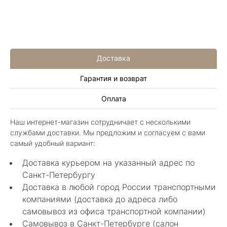
Доставка
Гарантия и возврат
Алла Майорова
Оплата
8 мая 2025
Классные изделия, оригинальные не похожие
Наш интернет-магазин сотрудничает с несколькими
в других магазинах. Сотрудники очень
службами доставки. Мы предложим и согласуем с вами
грамотные специалисты в своем деле помогли
Показать полностью
самый удобный вариант:
с выбором.
Отзыв Яндекс.Карты
Доставка курьером на указанный адрес по
Санкт-Петербургу
Доставка в любой город России транспортными
Нелли Г.
компаниями (доставка до адреса либо
самовывоз из офиса транспортной компании)
4 мая 2025
Самовывоз в Санкт-Петербурге (салон