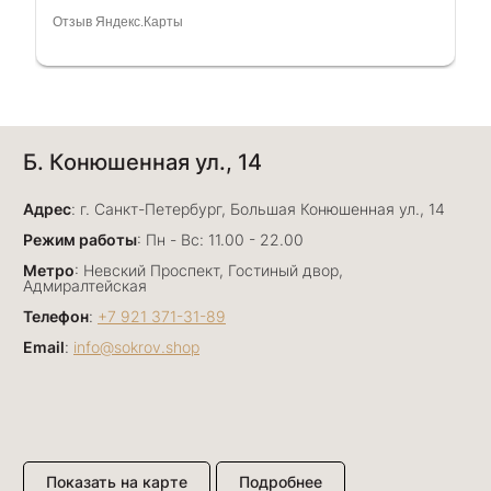
очень грамотный специалист, всё показала,
Отзыв Яндекс.Карты
рассказала и помогла подобрать кольца.
Однозначно вернёмся ещё раз❤️
Анна Джафарова
Б. Конюшенная ул., 14
29 июня
Отличный сервис! Прекрасные изделия: есть
Адрес
база, а есть совсем нетривиальные и даже
: г. Санкт-Петербург, Большая Конюшенная ул., 14
оригинальные. Спасибо сотрудникам за
Показать полностью
Режим работы
: Пн - Вс: 11.00 - 22.00
деликатность и грамотные советы в подборе.
Отзыв Яндекс.Карты
Метро
: Невский Проспект, Гостиный двор,
Буду рекомендовать))
Адмиралтейская
Телефон
:
+7 921 371-31-89
Email
:
info@sokrov.shop
Лизавета
27 июня
Были проездом, замечательные консультанты,
сервис на высоте
Отзыв Яндекс.Карты
Показать на карте
Подробнее