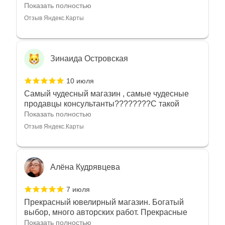
угодно
Показать полностью
Отзыв Яндекс.Карты
Зинаида Островская
10 июля
Самый чудесный магазин , самые чудесные
продавцы консультанты????????С такой
любовью рекомендовали и советовали нам
Показать полностью
украшения????????Спасибо большое за
Отзыв Яндекс.Карты
такое тепло???????? Крым ❤️
Алёна Кудрявцева
7 июля
Прекрасный ювелирный магазин. Богатый
выбор, много авторских работ. Прекрасные
консультанты. Отдельное спасибо Ирине,
Показать полностью