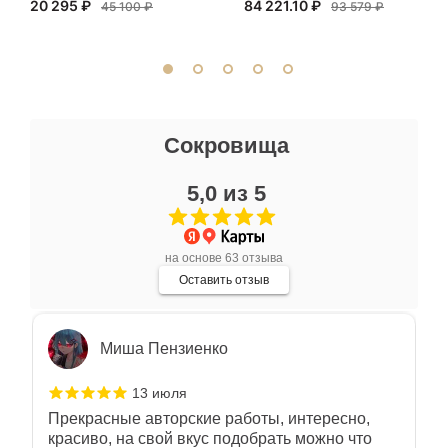
20 295 ₽
84 221.10 ₽
внимательно. Со вкусом подобрали
45 100 ₽
93 579 ₽
сопутствующие аксессуары. Качество
Показать полностью
отличное. Всем доволен.
Отзыв Яндекс.Карты
Ксения Л.
Сокровища
17 июля
5,0 из 5
Очень большой выбор украшений! Каждое -
индивидуально и завораживает своей
красотой! Трудно не купить всё! Спасибо!
Показать полностью
на основе 63 отзыва
Отзыв Яндекс.Карты
Оставить отзыв
Миша Пензиенко
13 июля
Прекрасные авторские работы, интересно,
красиво, на свой вкус подобрать можно что