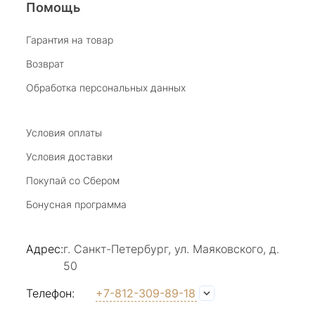
Помощь
Виктория Бузина
Гарантия на товар
Возврат
20 июля 2025
Благодарю за возможность получить
Обработка персональных данных
удовольствие от покупкок авторских
украшений, за профессиональную
Показать полностью
консультацию, за человеческое общение. Это
Условия оплаты
Отзыв Яндекс.Карты
магазин- праздник!
Условия доставки
Покупай со Сбером
Светлана Е.
Бонусная программа
17 июля 2025
в магазине на Большой Конюшенной
Адрес:
г. Санкт-Петербург, ул. Маяковского, д.
прекрасный выбор интересных необычных
50
украшений и отзывчивый и доброделвткотный
Показать полностью
персонал, спасибо!
Отзыв Яндекс.Карты
Телефон:
+7-812-309-89-18