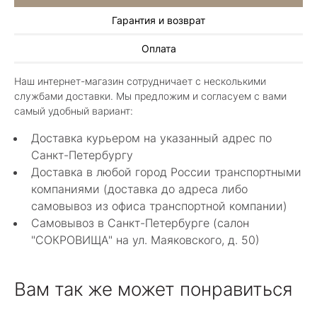
Гарантия и возврат
Алла Майорова
Оплата
8 мая 2025
Классные изделия, оригинальные не похожие
Наш интернет-магазин сотрудничает с несколькими
в других магазинах. Сотрудники очень
службами доставки. Мы предложим и согласуем с вами
грамотные специалисты в своем деле помогли
Показать полностью
самый удобный вариант:
с выбором.
Отзыв Яндекс.Карты
Доставка курьером на указанный адрес по
Санкт-Петербургу
Доставка в любой город России транспортными
Нелли Г.
компаниями (доставка до адреса либо
самовывоз из офиса транспортной компании)
4 мая 2025
Самовывоз в Санкт-Петербурге (салон
Каждый раз бывая на Большой Конюшенной
"СОКРОВИЩА" на ул. Маяковского, д. 50)
12 в Санкт-Петербурге посещаю этот
уникальный салон-магазин.Индивидуальный
Показать полностью
гид по стилю и персональные " ювелирные
Отзыв Яндекс.Карты
Вам так же может понравиться
феи-специалисты" помогут определиться с
выбором ! Украшения из этого бутика
неповторимы , всегда становятся самыми