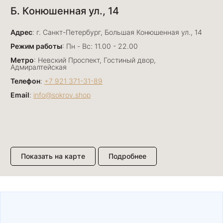
Б. Конюшенная ул., 14
29 июня
Отличный сервис! Прекрасные изделия: есть
Адрес
база, а есть совсем нетривиальные и даже
: г. Санкт-Петербург, Большая Конюшенная ул., 14
оригинальные. Спасибо сотрудникам за
Показать полностью
Режим работы
: Пн - Вс: 11.00 - 22.00
деликатность и грамотные советы в подборе.
Отзыв Яндекс.Карты
Метро
: Невский Проспект, Гостиный двор,
Буду рекомендовать))
Адмиралтейская
Телефон
:
+7 921 371-31-89
Email
:
info@sokrov.shop
Лизавета
27 июня
Были проездом, замечательные консультанты,
сервис на высоте
Отзыв Яндекс.Карты
Показать на карте
Подробнее
Павел К.