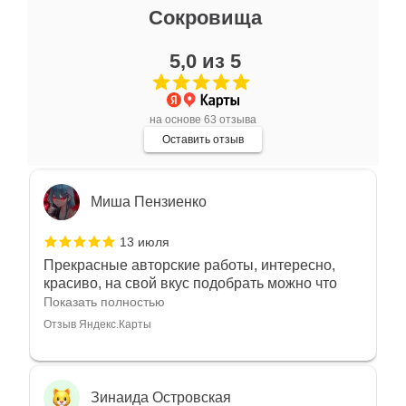
Ксения Л.
Сокровища
17 июля
5,0 из 5
Очень большой выбор украшений! Каждое -
индивидуально и завораживает своей
красотой! Трудно не купить всё! Спасибо!
Показать полностью
на основе 63 отзыва
Отзыв Яндекс.Карты
Оставить отзыв
Миша Пензиенко
13 июля
Прекрасные авторские работы, интересно,
красиво, на свой вкус подобрать можно что
угодно
Показать полностью
Отзыв Яндекс.Карты
Зинаида Островская