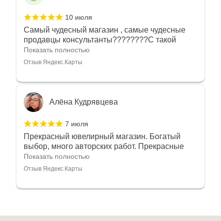
10 июля
Самый чудесный магазин , самые чудесные
продавцы консультанты????????С такой
любовью рекомендовали и советовали нам
Показать полностью
украшения????????Спасибо большое за
Отзыв Яндекс.Карты
такое тепло???????? Крым ❤️
Алёна Кудрявцева
7 июля
Прекрасный ювелирный магазин. Богатый
выбор, много авторских работ. Прекрасные
консультанты. Отдельное спасибо Ирине,
Показать полностью
очень грамотный специалист, всё показала,
Отзыв Яндекс.Карты
рассказала и помогла подобрать кольца.
Однозначно вернёмся ещё раз❤️
Анна Джафарова