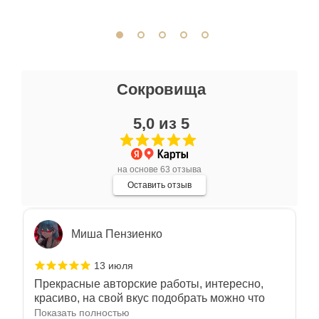
сопутствующие аксессуары. Качество
Показать полностью
отличное. Всем доволен.
Отзыв Яндекс.Карты
Ксения Л.
Сокровища
17 июля
5,0 из 5
Очень большой выбор украшений! Каждое -
индивидуально и завораживает своей
красотой! Трудно не купить всё! Спасибо!
Показать полностью
на основе 63 отзыва
Отзыв Яндекс.Карты
Оставить отзыв
Миша Пензиенко
13 июля
Прекрасные авторские работы, интересно,
красиво, на свой вкус подобрать можно что
угодно
Показать полностью