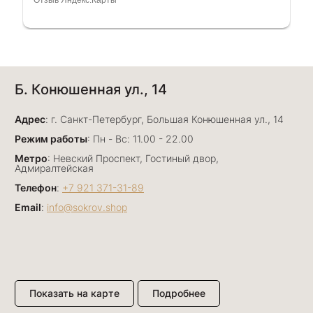
рассказала и помогла подобрать кольца.
Однозначно вернёмся ещё раз❤️
Анна Джафарова
Б. Конюшенная ул., 14
29 июня
Отличный сервис! Прекрасные изделия: есть
Адрес
база, а есть совсем нетривиальные и даже
: г. Санкт-Петербург, Большая Конюшенная ул., 14
оригинальные. Спасибо сотрудникам за
Показать полностью
Режим работы
: Пн - Вс: 11.00 - 22.00
деликатность и грамотные советы в подборе.
Отзыв Яндекс.Карты
Метро
: Невский Проспект, Гостиный двор,
Буду рекомендовать))
Адмиралтейская
Телефон
:
+7 921 371-31-89
Email
:
info@sokrov.shop
Лизавета
27 июня
Были проездом, замечательные консультанты,
сервис на высоте
Отзыв Яндекс.Карты
Показать на карте
Подробнее