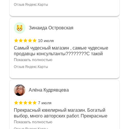
Отзыв Яндекс.Карты
Зинаида Островская
10 июля
Самый чудесный магазин , самые чудесные
продавцы консультанты????????С такой
любовью рекомендовали и советовали нам
Показать полностью
украшения????????Спасибо большое за
Отзыв Яндекс.Карты
такое тепло???????? Крым ❤️
Алёна Кудрявцева
7 июля
Прекрасный ювелирный магазин. Богатый
выбор, много авторских работ. Прекрасные
консультанты. Отдельное спасибо Ирине,
Показать полностью
очень грамотный специалист, всё показала,
Отзыв Яндекс.Карты