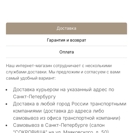
Доставка
Гарантия и возврат
Алла Майорова
Оплата
8 мая 2025
Классные изделия, оригинальные не похожие
Наш интернет-магазин сотрудничает с несколькими
в других магазинах. Сотрудники очень
службами доставки. Мы предложим и согласуем с вами
грамотные специалисты в своем деле помогли
Показать полностью
самый удобный вариант:
с выбором.
Отзыв Яндекс.Карты
Доставка курьером на указанный адрес по
Санкт-Петербургу
Доставка в любой город России транспортными
Нелли Г.
компаниями (доставка до адреса либо
самовывоз из офиса транспортной компании)
4 мая 2025
Самовывоз в Санкт-Петербурге (салон
Каждый раз бывая на Большой Конюшенной
"СОКРОВИЩА" на ул. Маяковского, д. 50)