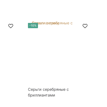
-10%
-
Серьги серебряные с
Се
бриллиантами