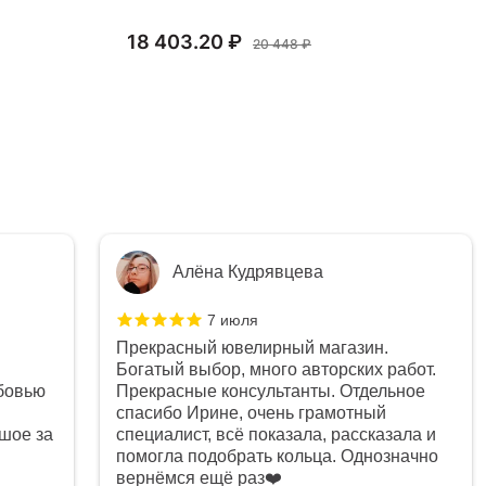
18 403.20 ₽
65
20 448 ₽
Алёна Кудрявцева
7 июля
Прекрасный ювелирный магазин.
Богатый выбор, много авторских работ.
бовью
Прекрасные консультанты. Отдельное
спасибо Ирине, очень грамотный
шое за
специалист, всё показала, рассказала и
помогла подобрать кольца. Однозначно
вернёмся ещё раз❤️