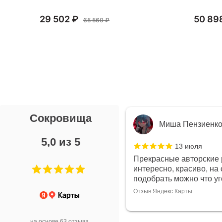
29 502 ₽
50 89
65 560 ₽
Сокровища
я Л.
Миша Пензиенк
5,0 из 5
7 июля
13 июля
ой выбор украшений!
Прекрасные авторские 
дивидуально и завораживает
интересно, красиво, на 
ой! Трудно не купить всё!
подобрать можно что у
Отзыв Яндекс.Карты
арты
на основе 63 отзыва