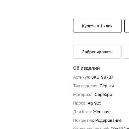
Купить в 1 клик
Забронировать
Об изделии
Артикул:
SKU-99737
Тип изделия
: Серьги
Материал
: Серебро
Проба
: Ag 925
Для Кого
: Женские
Покрытие
: Родирование
Описание камней
:
ГО=102;фиа