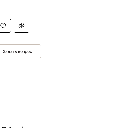
Задать вопрос
нит,,,,,,,,,1,