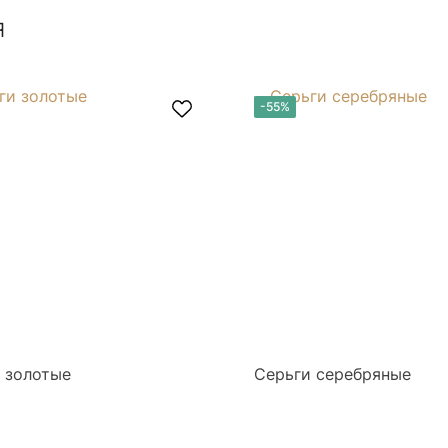
я
-55%
 золотые
Серьги серебряные