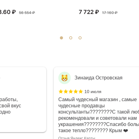
8.60 ₽
7 722 ₽
56 554 ₽
17 160 ₽
о
Зинаида Островская
10 июля
работы,
Самый чудесный магазин , самые
свой вкус
чудесные продавцы
годно
консультанты????????С такой лю
рекомендовали и советовали нам
украшения????????Спасибо боль
такое тепло???????? Крым ❤️
Отзыв Яндекс.Карты