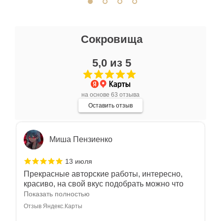
Ксения Л.
Сокровища
17 июля
5,0 из 5
Очень большой выбор украшений! Каждое -
индивидуально и завораживает своей
красотой! Трудно не купить всё! Спасибо!
Показать полностью
на основе 63 отзыва
Отзыв Яндекс.Карты
Оставить отзыв
Миша Пензиенко
13 июля
Прекрасные авторские работы, интересно,
красиво, на свой вкус подобрать можно что
угодно
Показать полностью
Отзыв Яндекс.Карты