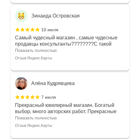
Зинаида Островская
10 июля
Самый чудесный магазин , самые чудесные
продавцы консультанты????????С такой
любовью рекомендовали и советовали нам
Показать полностью
украшения????????Спасибо большое за
Отзыв Яндекс.Карты
такое тепло???????? Крым ❤️
Алёна Кудрявцева
7 июля
Прекрасный ювелирный магазин. Богатый
выбор, много авторских работ. Прекрасные
консультанты. Отдельное спасибо Ирине,
Показать полностью
очень грамотный специалист, всё показала,
Отзыв Яндекс.Карты
рассказала и помогла подобрать кольца.
Однозначно вернёмся ещё раз❤️