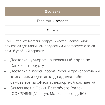
Доставка
Гарантия и возврат
Алла Майорова
Оплата
8 мая 2025
Классные изделия, оригинальные не похожие
Наш интернет-магазин сотрудничает с несколькими
в других магазинах. Сотрудники очень
службами доставки. Мы предложим и согласуем с вами
грамотные специалисты в своем деле помогли
Показать полностью
самый удобный вариант:
с выбором.
Отзыв Яндекс.Карты
Доставка курьером на указанный адрес по
Санкт-Петербургу
Доставка в любой город России транспортными
Нелли Г.
компаниями (доставка до адреса либо
самовывоз из офиса транспортной компании)
4 мая 2025
Самовывоз в Санкт-Петербурге (салон
Каждый раз бывая на Большой Конюшенной
"СОКРОВИЩА" на ул. Маяковского, д. 50)
12 в Санкт-Петербурге посещаю этот
уникальный салон-магазин.Индивидуальный
Показать полностью
гид по стилю и персональные " ювелирные