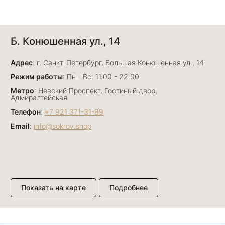
Анна Джафарова
Б. Конюшенная ул., 14
29 июня
Отличный сервис! Прекрасные изделия: есть
Адрес
база, а есть совсем нетривиальные и даже
: г. Санкт-Петербург, Большая Конюшенная ул., 14
оригинальные. Спасибо сотрудникам за
Показать полностью
Режим работы
: Пн - Вс: 11.00 - 22.00
деликатность и грамотные советы в подборе.
Отзыв Яндекс.Карты
Метро
: Невский Проспект, Гостиный двор,
Буду рекомендовать))
Адмиралтейская
Телефон
:
+7 921 371-31-89
Email
:
info@sokrov.shop
Лизавета
27 июня
Были проездом, замечательные консультанты,
сервис на высоте
Отзыв Яндекс.Карты
Показать на карте
Подробнее