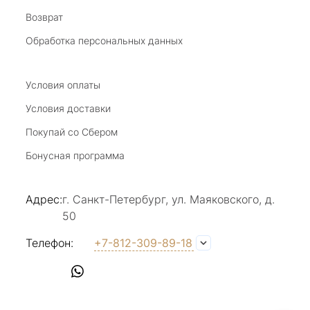
Возврат
20 июля 2025
Благодарю за возможность получить
Обработка персональных данных
удовольствие от покупкок авторских
украшений, за профессиональную
Показать полностью
консультацию, за человеческое общение. Это
Условия оплаты
Отзыв Яндекс.Карты
магазин- праздник!
Условия доставки
Покупай со Сбером
Светлана Е.
Бонусная программа
17 июля 2025
в магазине на Большой Конюшенной
Адрес:
г. Санкт-Петербург, ул. Маяковского, д.
прекрасный выбор интересных необычных
50
украшений и отзывчивый и доброделвткотный
Показать полностью
персонал, спасибо!
Отзыв Яндекс.Карты
Телефон:
+7-812-309-89-18
Наталья Вишневская