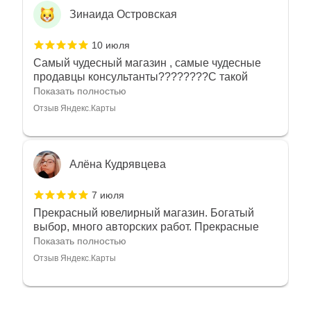
Зинаида Островская
10 июля
Самый чудесный магазин , самые чудесные
продавцы консультанты????????С такой
любовью рекомендовали и советовали нам
Показать полностью
украшения????????Спасибо большое за
Отзыв Яндекс.Карты
такое тепло???????? Крым ❤️
Алёна Кудрявцева
7 июля
Прекрасный ювелирный магазин. Богатый
выбор, много авторских работ. Прекрасные
консультанты. Отдельное спасибо Ирине,
Показать полностью
очень грамотный специалист, всё показала,
Отзыв Яндекс.Карты
рассказала и помогла подобрать кольца.
Однозначно вернёмся ещё раз❤️