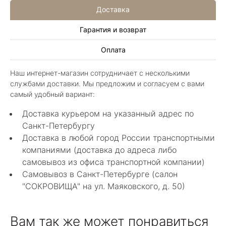
Доставка
Гарантия и возврат
Алла Майорова
Оплата
8 мая 2025
Классные изделия, оригинальные не похожие
Наш интернет-магазин сотрудничает с несколькими
в других магазинах. Сотрудники очень
службами доставки. Мы предложим и согласуем с вами
грамотные специалисты в своем деле помогли
Показать полностью
самый удобный вариант:
с выбором.
Отзыв Яндекс.Карты
Доставка курьером на указанный адрес по
Санкт-Петербургу
Доставка в любой город России транспортными
Нелли Г.
компаниями (доставка до адреса либо
самовывоз из офиса транспортной компании)
4 мая 2025
Самовывоз в Санкт-Петербурге (салон
Каждый раз бывая на Большой Конюшенной
"СОКРОВИЩА" на ул. Маяковского, д. 50)
12 в Санкт-Петербурге посещаю этот
уникальный салон-магазин.Индивидуальный
Показать полностью
гид по стилю и персональные " ювелирные
Отзыв Яндекс.Карты
Вам так же может понравиться
феи-специалисты" помогут определиться с