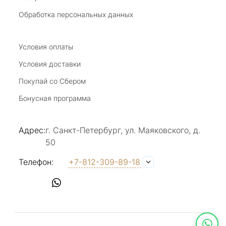
20 июля 2025
Благодарю за возможность получить
Обработка персональных данных
удовольствие от покупкок авторских
украшений, за профессиональную
Показать полностью
консультацию, за человеческое общение. Это
Условия оплаты
Отзыв Яндекс.Карты
магазин- праздник!
Условия доставки
Покупай со Сбером
Светлана Е.
Бонусная программа
17 июля 2025
в магазине на Большой Конюшенной
Адрес:
г. Санкт-Петербург, ул. Маяковского, д.
прекрасный выбор интересных необычных
50
украшений и отзывчивый и доброделвткотный
Показать полностью
персонал, спасибо!
Отзыв Яндекс.Карты
Телефон:
+7-812-309-89-18
Наталья Вишневская
17 июля 2025