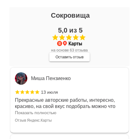
Ксения Л.
Сокровища
17 июля
5,0 из 5
Очень большой выбор украшений! Каждое -
индивидуально и завораживает своей
красотой! Трудно не купить всё! Спасибо!
Показать полностью
на основе 63 отзыва
Отзыв Яндекс.Карты
Оставить отзыв
Миша Пензиенко
13 июля
Прекрасные авторские работы, интересно,
красиво, на свой вкус подобрать можно что
угодно
Показать полностью
Отзыв Яндекс.Карты