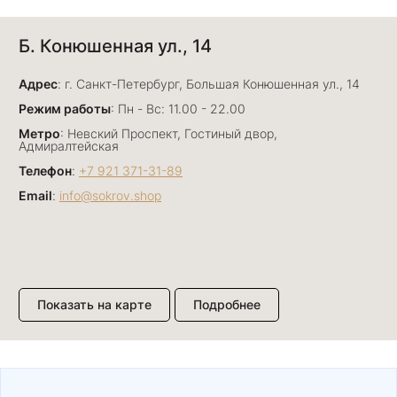
Анна Джафарова
Б. Конюшенная ул., 14
29 июня
Отличный сервис! Прекрасные изделия: есть
Адрес
база, а есть совсем нетривиальные и даже
: г. Санкт-Петербург, Большая Конюшенная ул., 14
оригинальные. Спасибо сотрудникам за
Показать полностью
Режим работы
: Пн - Вс: 11.00 - 22.00
деликатность и грамотные советы в подборе.
Отзыв Яндекс.Карты
Метро
: Невский Проспект, Гостиный двор,
Буду рекомендовать))
Адмиралтейская
Телефон
:
+7 921 371-31-89
Email
:
info@sokrov.shop
Лизавета
27 июня
Были проездом, замечательные консультанты,
сервис на высоте
Отзыв Яндекс.Карты
Показать на карте
Подробнее
Павел К.