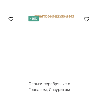
-55%
-
Серьги серебряные с
Се
Гранатом, Лазуритом