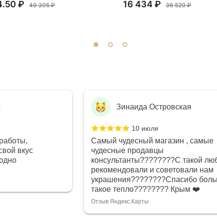
4.50 ₽
16 434 ₽
49 305 ₽
36 520 ₽
а Островская
Алёна Кудрявцев
 июля
7 июля
ый магазин , самые
Прекрасный ювелирный 
давцы
Богатый выбор, много ав
????????С такой любовью
Прекрасные консультант
и и советовали нам
спасибо Ирине, очень г
?????Спасибо большое за
специалист, всё показала
??????? Крым ❤️
помогла подобрать коль
вернёмся ещё раз❤️
ты
Отзыв Яндекс.Карты