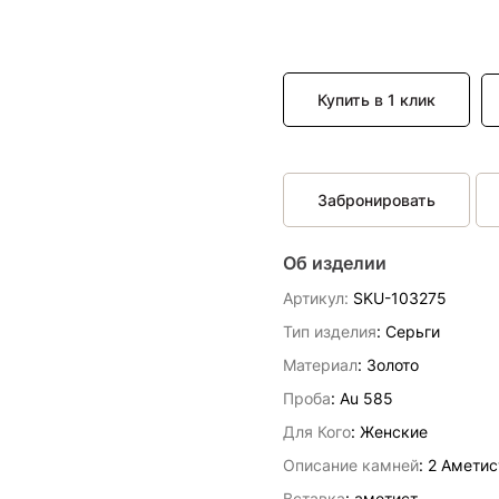
Купить в 1 клик
Забронировать
Об изделии
Артикул:
SKU-103275
Тип изделия
: Серьги
Материал
: Золото
Проба
: Au 585
Для Кого
: Женские
Описание камней
:
2 Аметис
Вставка
:
аметист