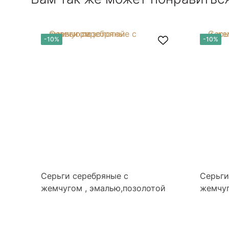
-10%
-10%
Серьги серебряные с
Серьги
жемчугом , эмалью,позолотой
жемчу