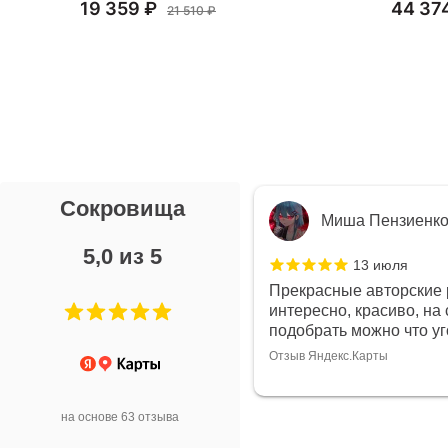
19 359 ₽
44 37
21 510 ₽
Сокровища
Миша Пензиенко
Зинаид
5,0 из 5
13 июля
10
красные авторские работы,
Самый чудесн
ересно, красиво, на свой вкус
чудесные про
обрать можно что угодно
консультанты
рекомендовал
ыв Яндекс.Карты
украшения???
такое тепло?
Отзыв Яндекс.Кар
на основе 63 отзыва