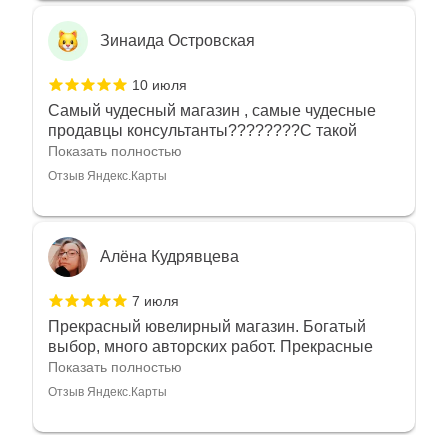
Зинаида Островская
10 июля
Самый чудесный магазин , самые чудесные
продавцы консультанты????????С такой
любовью рекомендовали и советовали нам
Показать полностью
украшения????????Спасибо большое за
Отзыв Яндекс.Карты
такое тепло???????? Крым ❤️
Алёна Кудрявцева
7 июля
Прекрасный ювелирный магазин. Богатый
выбор, много авторских работ. Прекрасные
консультанты. Отдельное спасибо Ирине,
Показать полностью
очень грамотный специалист, всё показала,
Отзыв Яндекс.Карты
рассказала и помогла подобрать кольца.
Однозначно вернёмся ещё раз❤️