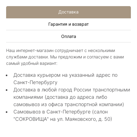
Доставка
Гарантия и возврат
Алла Майорова
Оплата
8 мая 2025
Классные изделия, оригинальные не похожие
Наш интернет-магазин сотрудничает с несколькими
в других магазинах. Сотрудники очень
службами доставки. Мы предложим и согласуем с вами
грамотные специалисты в своем деле помогли
Показать полностью
самый удобный вариант:
с выбором.
Отзыв Яндекс.Карты
Доставка курьером на указанный адрес по
Санкт-Петербургу
Доставка в любой город России транспортными
Нелли Г.
компаниями (доставка до адреса либо
самовывоз из офиса транспортной компании)
4 мая 2025
Самовывоз в Санкт-Петербурге (салон
Каждый раз бывая на Большой Конюшенной
"СОКРОВИЩА" на ул. Маяковского, д. 50)
12 в Санкт-Петербурге посещаю этот
уникальный салон-магазин.Индивидуальный
Показать полностью
гид по стилю и персональные " ювелирные
Отзыв Яндекс.Карты