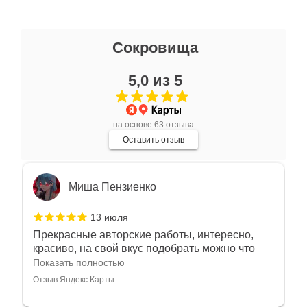
Ксения Л.
Сокровища
17 июля
5,0 из 5
Очень большой выбор украшений! Каждое -
индивидуально и завораживает своей
красотой! Трудно не купить всё! Спасибо!
Показать полностью
на основе 63 отзыва
Отзыв Яндекс.Карты
Оставить отзыв
Миша Пензиенко
13 июля
Прекрасные авторские работы, интересно,
красиво, на свой вкус подобрать можно что
угодно
Показать полностью
Отзыв Яндекс.Карты