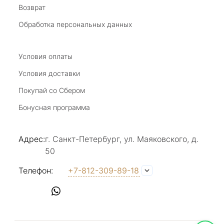
Возврат
20 июля 2025
Благодарю за возможность получить
Обработка персональных данных
удовольствие от покупкок авторских
украшений, за профессиональную
Показать полностью
консультацию, за человеческое общение. Это
Условия оплаты
Отзыв Яндекс.Карты
магазин- праздник!
Условия доставки
Покупай со Сбером
Светлана Е.
Бонусная программа
17 июля 2025
в магазине на Большой Конюшенной
Адрес:
г. Санкт-Петербург, ул. Маяковского, д.
прекрасный выбор интересных необычных
50
украшений и отзывчивый и доброделвткотный
Показать полностью
персонал, спасибо!
Отзыв Яндекс.Карты
Телефон:
+7-812-309-89-18
Наталья Вишневская