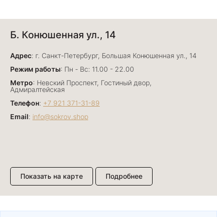
Анна Джафарова
Б. Конюшенная ул., 14
29 июня
Отличный сервис! Прекрасные изделия: есть
Адрес
база, а есть совсем нетривиальные и даже
: г. Санкт-Петербург, Большая Конюшенная ул., 14
оригинальные. Спасибо сотрудникам за
Показать полностью
Режим работы
: Пн - Вс: 11.00 - 22.00
деликатность и грамотные советы в подборе.
Отзыв Яндекс.Карты
Метро
: Невский Проспект, Гостиный двор,
Буду рекомендовать))
Адмиралтейская
Телефон
:
+7 921 371-31-89
Email
:
info@sokrov.shop
Лизавета
27 июня
Были проездом, замечательные консультанты,
сервис на высоте
Отзыв Яндекс.Карты
Показать на карте
Подробнее