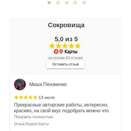
Ксения Л.
Сокровища
17 июля
5,0 из 5
Очень большой выбор украшений! Каждое -
индивидуально и завораживает своей
красотой! Трудно не купить всё! Спасибо!
Показать полностью
на основе 63 отзыва
Отзыв Яндекс.Карты
Оставить отзыв
Миша Пензиенко
13 июля
Прекрасные авторские работы, интересно,
красиво, на свой вкус подобрать можно что
угодно
Показать полностью
Отзыв Яндекс.Карты