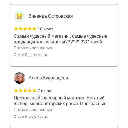
Зинаида Островская
10 июля
Самый чудесный магазин , самые чудесные
продавцы консультанты????????С такой
любовью рекомендовали и советовали нам
Показать полностью
украшения????????Спасибо большое за
Отзыв Яндекс.Карты
такое тепло???????? Крым ❤️
Алёна Кудрявцева
7 июля
Прекрасный ювелирный магазин. Богатый
выбор, много авторских работ. Прекрасные
консультанты. Отдельное спасибо Ирине,
Показать полностью
очень грамотный специалист, всё показала,
Отзыв Яндекс.Карты
рассказала и помогла подобрать кольца.
Однозначно вернёмся ещё раз❤️