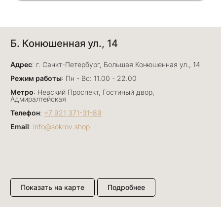
Анна Джафарова
Б. Конюшенная ул., 14
29 июня
Отличный сервис! Прекрасные изделия: есть
Адрес
база, а есть совсем нетривиальные и даже
: г. Санкт-Петербург, Большая Конюшенная ул., 14
оригинальные. Спасибо сотрудникам за
Показать полностью
Режим работы
: Пн - Вс: 11.00 - 22.00
деликатность и грамотные советы в подборе.
Отзыв Яндекс.Карты
Метро
: Невский Проспект, Гостиный двор,
Буду рекомендовать))
Адмиралтейская
Телефон
:
+7 921 371-31-89
Email
:
info@sokrov.shop
Лизавета
27 июня
Были проездом, замечательные консультанты,
сервис на высоте
Отзыв Яндекс.Карты
Показать на карте
Подробнее