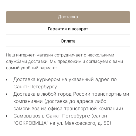
Доставка
Гарантия и возврат
Алла Майорова
Оплата
8 мая 2025
Классные изделия, оригинальные не похожие
Наш интернет-магазин сотрудничает с несколькими
в других магазинах. Сотрудники очень
службами доставки. Мы предложим и согласуем с вами
грамотные специалисты в своем деле помогли
Показать полностью
самый удобный вариант:
с выбором.
Отзыв Яндекс.Карты
Доставка курьером на указанный адрес по
Санкт-Петербургу
Доставка в любой город России транспортными
Нелли Г.
компаниями (доставка до адреса либо
самовывоз из офиса транспортной компании)
4 мая 2025
Самовывоз в Санкт-Петербурге (салон
Каждый раз бывая на Большой Конюшенной
"СОКРОВИЩА" на ул. Маяковского, д. 50)
12 в Санкт-Петербурге посещаю этот
уникальный салон-магазин.Индивидуальный
Показать полностью