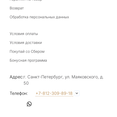
Возврат
20 июля 2025
Благодарю за возможность получить
Обработка персональных данных
удовольствие от покупкок авторских
украшений, за профессиональную
Показать полностью
консультацию, за человеческое общение. Это
Условия оплаты
Отзыв Яндекс.Карты
магазин- праздник!
Условия доставки
Покупай со Сбером
Светлана Е.
Бонусная программа
17 июля 2025
в магазине на Большой Конюшенной
Адрес:
г. Санкт-Петербург, ул. Маяковского, д.
прекрасный выбор интересных необычных
50
украшений и отзывчивый и доброделвткотный
Показать полностью
персонал, спасибо!
Отзыв Яндекс.Карты
Телефон:
+7-812-309-89-18
Наталья Вишневская