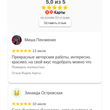
5,0 из 5
Очень большой выбор украшений! Каждое -
индивидуально и завораживает своей
красотой! Трудно не купить всё! Спасибо!
Показать полностью
на основе 63 отзыва
Отзыв Яндекс.Карты
Оставить отзыв
Миша Пензиенко
13 июля
Прекрасные авторские работы, интересно,
красиво, на свой вкус подобрать можно что
угодно
Показать полностью
Отзыв Яндекс.Карты
Зинаида Островская
10 июля