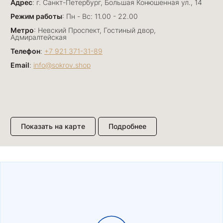
Адрес
база, а есть совсем нетривиальные и даже
: г. Санкт-Петербург, Большая Конюшенная ул., 14
оригинальные. Спасибо сотрудникам за
Показать полностью
Режим работы
: Пн - Вс: 11.00 - 22.00
деликатность и грамотные советы в подборе.
Отзыв Яндекс.Карты
Метро
: Невский Проспект, Гостиный двор,
Буду рекомендовать))
Адмиралтейская
Телефон
:
+7 921 371-31-89
Email
:
info@sokrov.shop
Лизавета
27 июня
Были проездом, замечательные консультанты,
сервис на высоте
Отзыв Яндекс.Карты
Показать на карте
Подробнее
Павел К.
15 июня
Елена и Светлана подобрали нам прекрасный
подарок для дорогого человека. Магазин