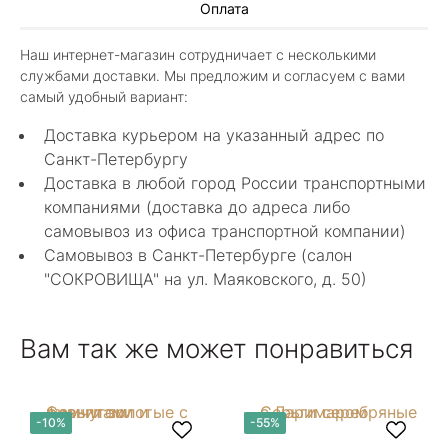
Оплата
8 мая 2025
Классные изделия, оригинальные не похожие
Наш интернет-магазин сотрудничает с несколькими
в других магазинах. Сотрудники очень
службами доставки. Мы предложим и согласуем с вами
грамотные специалисты в своем деле помогли
Показать полностью
самый удобный вариант:
с выбором.
Отзыв Яндекс.Карты
Доставка курьером на указанный адрес по
Санкт-Петербургу
Доставка в любой город России транспортными
Нелли Г.
компаниями (доставка до адреса либо
самовывоз из офиса транспортной компании)
4 мая 2025
Самовывоз в Санкт-Петербурге (салон
Каждый раз бывая на Большой Конюшенной
"СОКРОВИЩА" на ул. Маяковского, д. 50)
12 в Санкт-Петербурге посещаю этот
уникальный салон-магазин.Индивидуальный
Показать полностью
гид по стилю и персональные " ювелирные
Отзыв Яндекс.Карты
Вам так же может понравиться
феи-специалисты" помогут определиться с
выбором ! Украшения из этого бутика
неповторимы , всегда становятся самыми
любимыми и носимыми! Спасибо Вам за
arcobaleno04
-10%
-55%
красоту !! Рекомендую к посещению
непременно!!!!