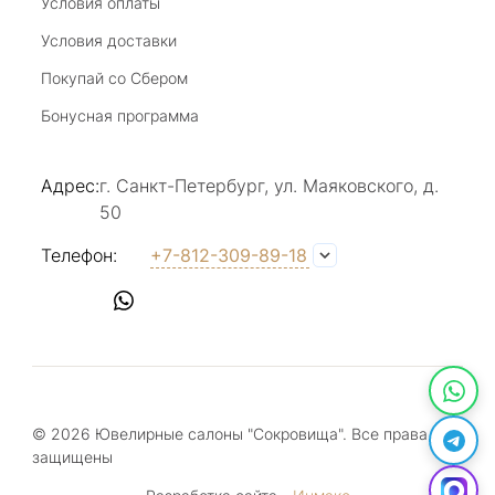
Условия оплаты
Отзыв Яндекс.Карты
магазин- праздник!
Условия доставки
Покупай со Сбером
Светлана Е.
Бонусная программа
17 июля 2025
в магазине на Большой Конюшенной
Адрес:
г. Санкт-Петербург, ул. Маяковского, д.
прекрасный выбор интересных необычных
50
украшений и отзывчивый и доброделвткотный
Показать полностью
персонал, спасибо!
Отзыв Яндекс.Карты
Телефон:
+7-812-309-89-18
Наталья Вишневская
17 июля 2025
Прекрасное место в центре города (на
большой конюшной), здесь каждый найдет
© 2026 Ювелирные салоны "Сокровища". Все права
украшение по своему вкусу. Консультанты-
Показать полностью
защищены
продавцы доброжелательны и грамотны,
Отзыв Яндекс.Карты