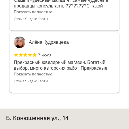
Самый чудесный магазин , самые чудесные
продавцы консультанты????????С такой
любовью рекомендовали и советовали нам
Показать полностью
украшения????????Спасибо большое за
Отзыв Яндекс.Карты
такое тепло???????? Крым ❤️
Алёна Кудрявцева
7 июля
Прекрасный ювелирный магазин. Богатый
выбор, много авторских работ. Прекрасные
консультанты. Отдельное спасибо Ирине,
Показать полностью
очень грамотный специалист, всё показала,
Отзыв Яндекс.Карты
рассказала и помогла подобрать кольца.
Однозначно вернёмся ещё раз❤️
Анна Джафарова
Б. Конюшенная ул., 14
29 июня
Отличный сервис! Прекрасные изделия: есть